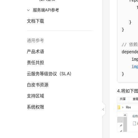
   rep
      f
服务端API参考
      
文档下载
   }

}

通用参考
// 依赖
产品术语
depende
    im
责任共担
im
云服务等级协议（SLA）
}
白皮书资源
4.将如下
支持区域
系统权限