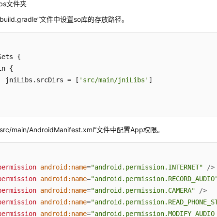
 libs文件夹
p/build.gradle”文件中设置so库的存放路径。
ets {

n {

  jniLibs.srcDirs = [
'src/main/jniLibs'
]

/src/main/AndroidManifest.xml”文件中配置App权限。
permission
android:name
=
"android.permission.INTERNET"
 />
permission
android:name
=
"android.permission.RECORD_AUDIO
permission
android:name
=
"android.permission.CAMERA"
 />
permission
android:name
=
"android.permission.READ_PHONE_S
permission
android:name
=
"android.permission.MODIFY_AUDIO