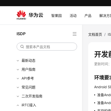
智果园
活动
产品
解决方
ISDP
文档首页
/
I
开发
最新动态
更新时间
用户指南
环境要
API参考
Andro
常见问题
准备Andr
二次开发指南
准备And
iRTC接入
支持的终端