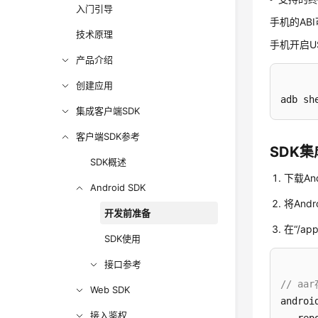
入门引导
手机的AB
技术原理
手机开启U
产品介绍
创建应用
adb sh
集成客户端SDK
客户端SDK参考
SDK集
SDK概述
下载And
Android SDK
将Andr
开发前准备
在“/a
SDK使用
接口参考
// aa
Web SDK
android
接入鉴权