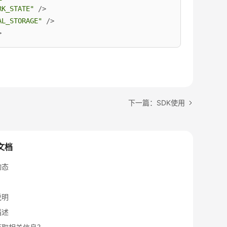
RK_STATE"
 />
AL_STORAGE"
 />
>
下一篇：SDK使用
文档
动态
说明
描述