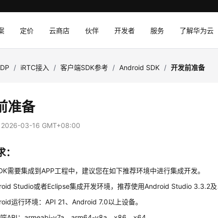
案
定价
云商店
伙伴
开发者
服务
了解华为云
SDP
/
iRTC接入
/
客户端SDK参考
/
Android SDK
/
开发前准备
前准备
：
2026-03-16 GMT+08:00
求
：
id SDK需要集成到APP工程中，建议您在如下推荐环境中进行集成开发。
oid Studio或者Eclipse集成开发环境，推荐使用Android Studio 3.3.
roid运行环境：API 21、Android 7.0以上设备。
ABI：armeabi-v7a、arm64-v8a、x86、x64。