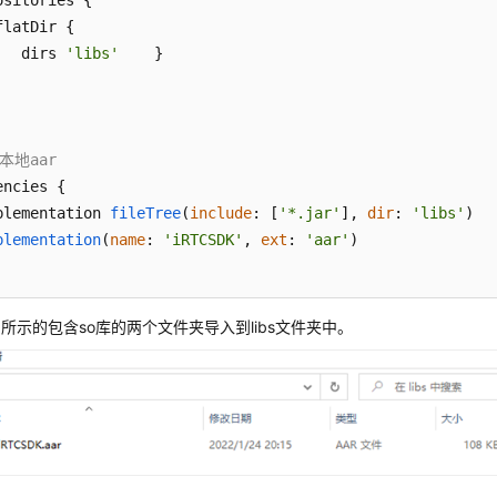
ositories {

latDir {

   dirs 
'libs'
    }

本地aar
ncies {

plementation 
fileTree
(
include
: [
'*.jar'
], 
dir
: 
'libs'
)

plementation
(
name
: 
'iRTCSDK'
, 
ext
: 
'aar'
)

图所示的包含so库的两个文件夹导入到libs文件夹中。