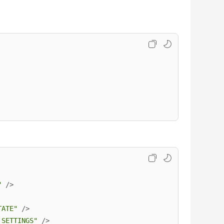
"
 />
TATE"
 />
_SETTINGS"
 />