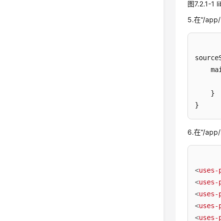
图7.2.1-1
5.在“/ap
sourceS
    mai
      
    }

}
6.在“/app
<
uses-
<
uses-
<
uses-
<
uses-
<
uses-