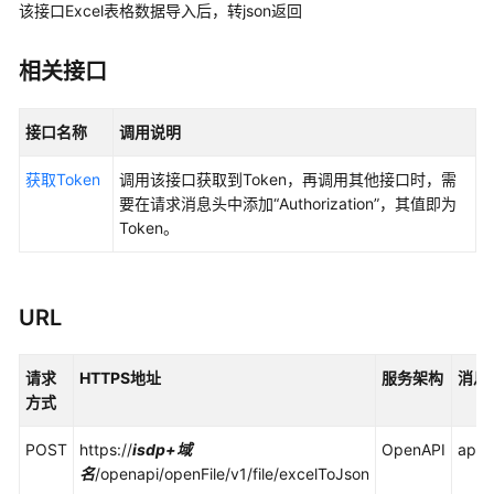
指
该接口Excel表格数据导入后，转json返回
南
相关接口
API
参
接口名称
调用说明
考
获取Token
调用该接口获取到Token，再调用其他接口时，需
使
要在请求消息头中添加“Authorization”，其值即为
用
Token。
前
必
读
URL
接
口
请求
HTTPS地址
服务架构
消息
调
方式
用
方
POST
https://
isdp+域
OpenAPI
appli
法
名
/openapi/openFile/v1/file/excelToJson