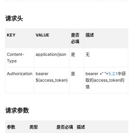
快
速
入
请求头
门
KEY
VALUE
是否
描述
文
必填
档
更
Content-
application/json
是
无
新
Type
记
录
Authorization
bearer
是
bearer +“ ”+
5.2.1
中获
${access_token}
取的access_token的
API
值
接
口
鉴
请求参数
权
参数
类型
是否必填
描述
任