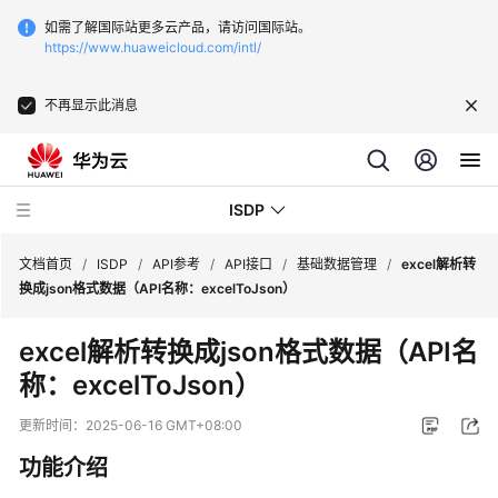
如需了解国际站更多云产品，请访问国际站。
https://www.huaweicloud.com/intl/
不再显示此消息
ISDP
文档首页
/
ISDP
/
API参考
/
API接口
/
基础数据管理
/
excel解析转
换成json格式数据（API名称：excelToJson）
最
excel解析转换成json格式数据（API名
新
称：excelToJson）
动
态
更新时间：
2025-06-16 GMT+08:00
用
功能介绍
户