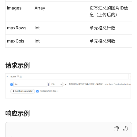
息
images
Array
页签汇总的图片ID信
及
息（上传后的）
短
信
maxRows
Int
单元格总行数
基
maxCols
Int
单元格总列数
础
数
据
管
请求示例
理
查
询
授
权
用
响应示例
户
角
色