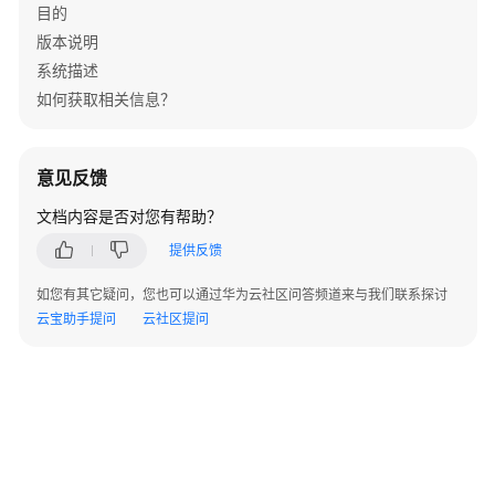
目的
传
}
版本说明
视
]
,
频
系统描述
"maxCols"
:
14
,
并
如何获取相关信息？
"maxRows"
:
21
获
}
取
]
第
意见反馈
}
,
一
"success"
:
false
,
帧
文档内容是否对您有帮助？
"failed"
:
false
截
提供反馈
}
图
（API
如您有其它疑问，您也可以通过华为云社区问答频道来与我们联系探讨
名
云宝助手提问
云社区提问
称：
grabImage）
批
量
保
存