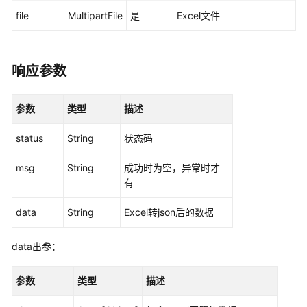
务
file
MultipartFile
是
Excel文件
管
理
公
响应参数
共-
待
参数
类型
描述
办
管
status
String
状态码
理
msg
String
成功时为空，异常时才
人
有
员
管
data
String
Excel转json后的数据
理
data出参：
智
能
参数
类型
描述
安
监