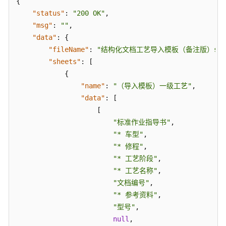
{
（API
名
"status"
:
"200 OK"
,
称：
"msg"
:
""
,
findUserRolePage）
"data"
:
{
"fileName"
:
"结构化文档工艺导入模板（备注版）sheet
按
"sheets"
:
[
层
{
级
"name"
:
"（导入模板）一级工艺"
,
(下
"data"
:
[
一
[
层)
"标准作业指导书"
,
查
"* 车型"
,
询
"* 修程"
,
位
置
"* 工艺阶段"
,
信
"* 工艺名称"
,
息
"文档编号"
,
（API
"* 参考资料"
,
名
"型号"
,
称：
null
,
findPagedAddress）