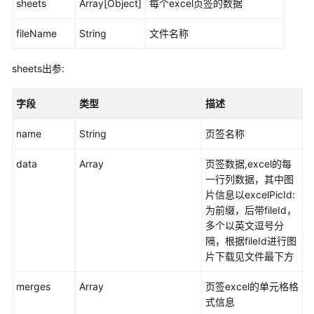
sheets
Array[Object]
每个excel页签的数据
问
fileName
String
文件名称
题
管
sheets出参:
理
许
字段
类型
描述
可
(工
name
String
页签名称
作
票)
data
Array
页签数据,excel的每
管
一行列数据，其中图
理
片信息以excelPicId:
为前缀，后带fileId，
项
多个以英文逗号分
目
隔，根据fileId进行图
管
片下载见文件最下方
理
merges
Array
页签excel的单元格格
式信息
消