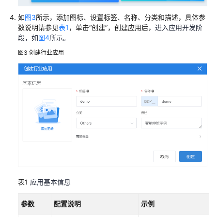
能
排
如
图3
所示，添加图标、设置标签、名称、分类和描述，具体参
班
数说明请参见
表1
，单击“创建”，创建应用后，
进入应用开发阶
二
段，如
图4
所示。
次
图3
创建行业应用
开
发
指
南
概
述
准
备
工
作
表1
应用基本信息
定
参数
配置说明
示例
制
开