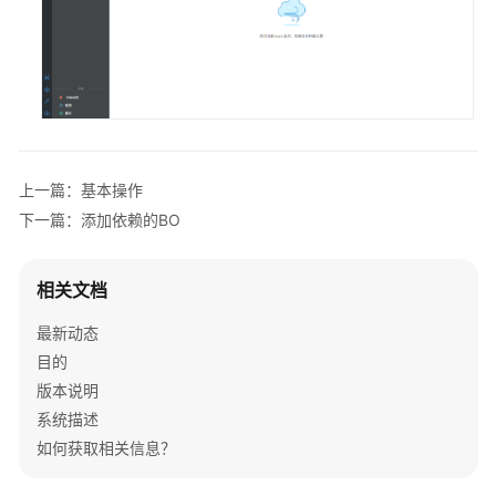
BO
创
建
目
录
上一篇：基本操作
导
入
下一篇：添加依赖的BO
扩
展
相关文档
表
最新动态
定
目的
制
开
版本说明
发
系统描述
应
如何获取相关信息？
用