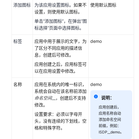
添加图标
为该应用设置图标。
如果不
使用默认图标
发
设置，则使用默认图标。
指
导
单击“添加图标”，在弹出“图
（基
标选择”页面中选择图标。
于
智
标签
应用中用于展示的文字，为
demo
能
了区分不同应用的描述信
排
息，创建后可修改。
班
应用创建之后，应用标签可
模
以在应用设置中修改。
型
BO）
名称
应用在系统内的唯一标识，
demo
系统会自动在该名称前添加
开
说明：
命名空间
__，
创建后不支持
放
修改。
应用创建后，
能
应用名称自动
设置要求：必须以字母开
力
添加命名空间
头，没有连续的下划线，空
前缀，例如：
格和特殊字符。
定
ISDP__demo。
制