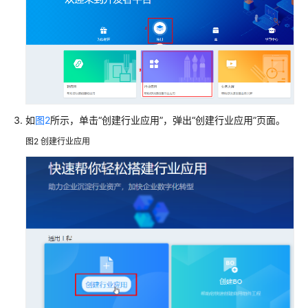
考
常
见
问
题
二
如
图2
所示，单击“创建行业应用”，弹出“创建行业应用”页面。
次
开
图2
创建行业应用
发
指
南
智
能
排
班
智