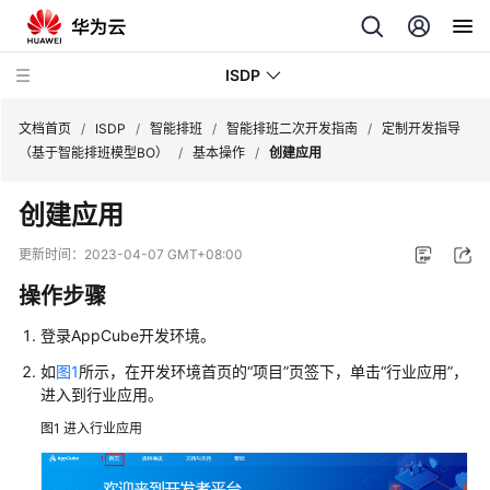
ISDP
文档首页
/
ISDP
/
智能排班
/
智能排班二次开发指南
/
定制开发指导
（基于智能排班模型BO）
/
基本操作
/
创建应用
最
创建应用
新
动
更新时间：
2023-04-07 GMT+08:00
态
操作步骤
用
登录AppCube开发环境。
户
指
如
图1
所示，在开发环境首页的“项目”页签下，单击“行业应用”，
南
进入到行业应用。
图1
进入行业应用
API
参