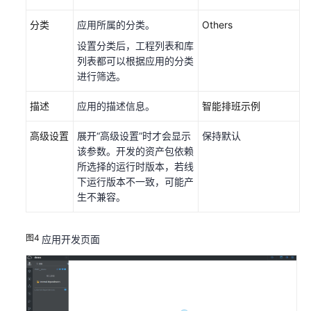
开
分类
应用所属的分类。
Others
发
流
设置分类后，工程列表和库
程
列表都可以根据应用的分类
进行筛选。
基
本
描述
应用的描述信息。
智能排班示例
操
高级设置
展开“高级设置”时才会显示
保持默认
作
该参数。开发的资产包依赖
所选择的运行时版本，若线
创
下运行版本不一致，可能产
建
生不兼容。
应
用
图4
应用开发页面
添
加
依
赖
的