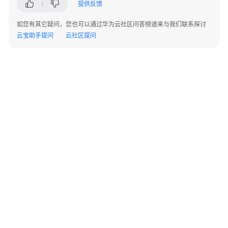
提供反馈
能
排
如您有其它疑问，您也可以通过华为云社区问答频道来与我们联系探讨
班
云宝助手提问
云社区提问
智
能
排
班
二
次
开
发
指
南
智
能
©2026 Huaweicloud.com 版权所有
黔ICP备20004760号-14
苏B2-20130048号
A2.B1.B2-20070312
排
增值电信业务经营许可证：B1.B2-20200593 | 代理域名注册服务机构：新网、西数
班
电子营业执照
贵公网安备 52990002000093号
模