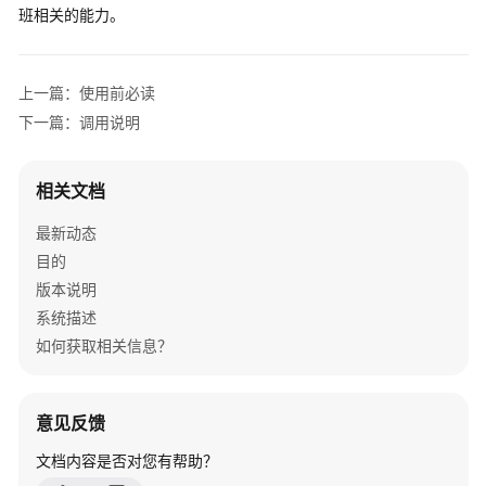
指
班相关的能力。
南
API
上一篇：使用前必读
参
下一篇：调用说明
考
常
相关文档
见
问
最新动态
题
目的
版本说明
二
系统描述
次
如何获取相关信息？
开
发
指
意见反馈
南
文档内容是否对您有帮助？
智