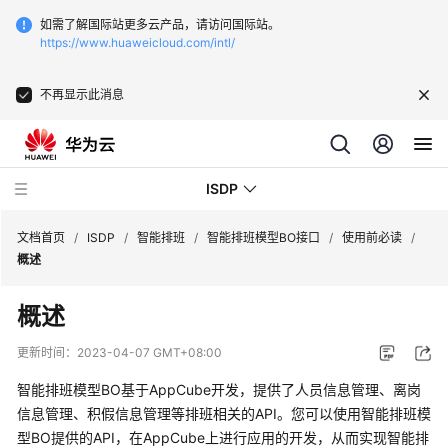
如需了解国际站更多云产品，请访问国际站。
https://www.huaweicloud.com/intl/
不再显示此消息
ISDP
文档首页
/
ISDP
/
智能排班
/
智能排班模型BO接口
/
使用前必读
/
概述
最
概述
新
动
更新时间：
2023-04-07 GMT+08:00
态
智能排班模型BO基于AppCube开发，提供了人员信息管理、离岗
用
信息管理、积假信息管理等排班相关的API。您可以使用智能排班模
户
型BO提供的API，在AppCube上进行应用的开发，从而实现智能排