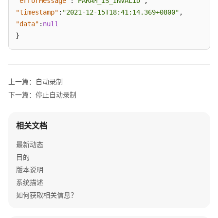
"errorMessage"
:
"PARAM_IS_INVALID"
,
前
"timestamp"
:
"2021-12-15T18:41:14.369+0800"
,
必
"data"
:
null
读
}
API
概
览
上一篇：自动录制
下一篇：停止自动录制
如
何
调
相关文档
用
API
最新动态
目的
认
版本说明
证
系统描述
管
如何获取相关信息？
理
手