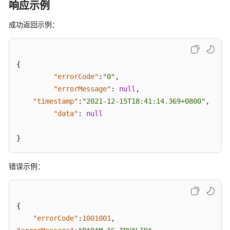
客
响应示例
户
端
成功返回示例：
SDK
客
{
户
"errorCode"
:
"0"
,
端
"errorMessage"
:
null
,
SDK
"timestamp"
:
"2021-12-15T18:41:14.369+0800"
,
参
"data"
:
null
考
}
服
务
端
错误示例：
API
参
考
{
"errorCode"
使
:
1001001
,
用