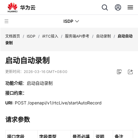
ISDP
文档首页
/
ISDP
/
iRTC接入
/
服务端API参考
/
自动录制
/
启动自动
录制
最
启动自动录制
新
动
更新时间：
2026-03-16 GMT+08:00
态
功能介绍
：启动自动录制
用
接口约束：
户
URI
: POST /openapi/v1/rtcLive/startAutoRecord
指
南
请求参数
API
参
接口字段
字段类型
是否必填
说明
备注