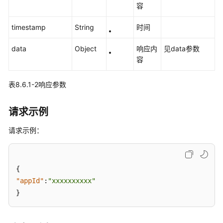
引
容
导
timestamp
String
时间
技
术
data
Object
响应内
见data参数
原
容
理
表8.6.1-2响应参数
产
品
请求示例
介
绍
请求示例：
创
建
应
{
用
"appId"
:
"xxxxxxxxxx"
}
集
成