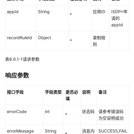
考
appId
String
应用ID
ISDP+申
常
请的
见
appId
问
题
recordRuleId
Object
录制规
则
二
次
表8.6.1-1请求参数
开
发
指
响应参数
南
接口字段
字段类型
是否必
说明
备注
iRTC
填
接
入
errorCode
int
状态码
请参考错误码
为空说明成功
入
门
errorMessage
String
消息内
SUCCESS,FAIL