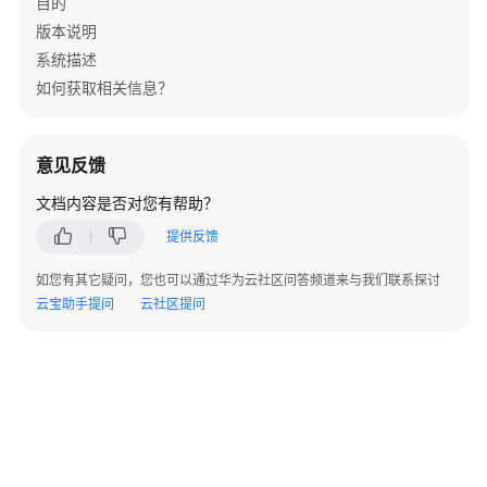
目的
类
版本说明
系统描述
操
作
如何获取相关信息？
使
用
类
意见反馈
文档内容是否对您有帮助？
ISDP
系
提供反馈
统
配
如您有其它疑问，您也可以通过华为云社区问答频道来与我们联系探讨
置
云宝助手提问
云社区提问
二
次
开
发
指
南