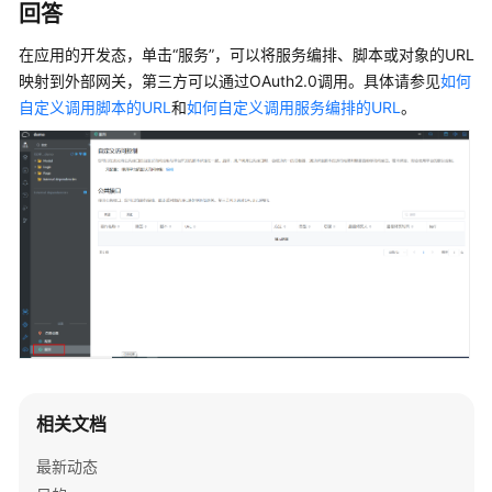
指
回答
南
在应用的开发态，单击“服务”，可以将服务编排、脚本或对象的URL
映射到外部网关，第三方可以通过OAuth2.0调用。具体请参见
如何
API
自定义调用脚本的URL
和
如何自定义调用服务编排的URL
。
参
考
常
见
问
题
安
装
部
署
类
相关文档
咨
最新动态
询