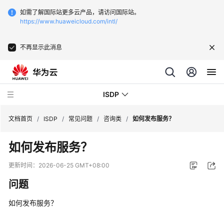
如需了解国际站更多云产品，请访问国际站。
https://www.huaweicloud.com/intl/
不再显示此消息
ISDP
文档首页
/
ISDP
/
常见问题
/
咨询类
/
如何发布服务？
如何发布服务？
最
新
更新时间：
2026-06-25 GMT+08:00
动
问题
态
如何发布服务？
用
户