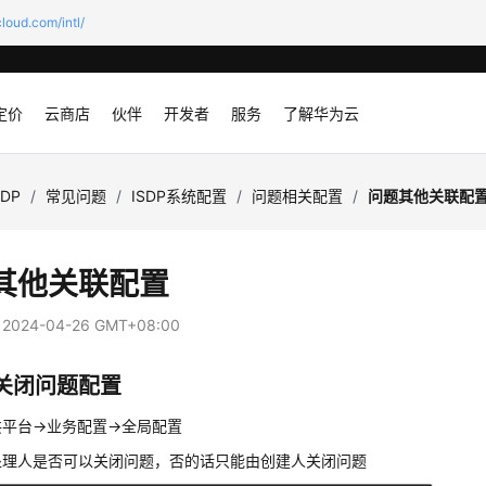
loud.com/intl/
定价
云商店
伙伴
开发者
服务
了解华为云
SDP
/
常见问题
/
ISDP系统配置
/
问题相关配置
/
问题其他关联配
其他关联配置
：
2024-04-26 GMT+08:00
关闭问题配置
平台->业务配置->全局配置
处理人是否可以关闭问题，否的话只能由创建人关闭问题