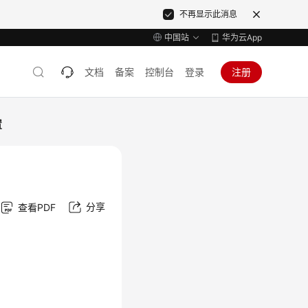
不再显示此消息
中国站
华为云App
文档
备案
控制台
登录
注册
置
分享
查看PDF