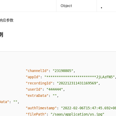
Object
-3响应参数
例
：
"channelId"
:
"23198805"
,
"appId"
:
"************************JjLAzFN5"
"recordingId"
:
"202212311431169569"
,
"userId"
:
"444444"
,
"extraData"
:
""
,
Data"
:
""
,
"authTimestamp"
:
"2022-02-06T15:47:45.692+0
"filePath"
:
"/saas/application/ys.jpg"