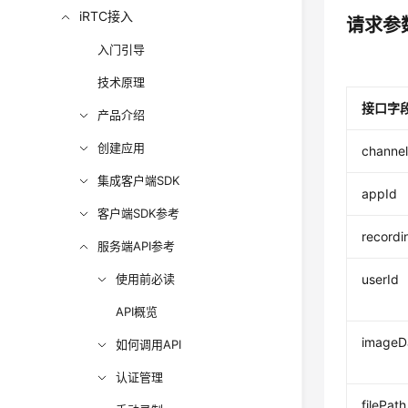
iRTC接入
请求参
入门引导
技术原理
接口字
产品介绍
创建应用
channel
集成客户端SDK
appId
客户端SDK参考
recordi
服务端API参考
使用前必读
userId
API概览
imageD
如何调用API
认证管理
filePath