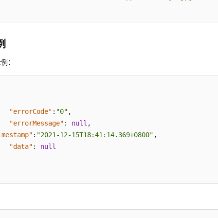
例
示例：
"errorCode"
:
"0"
,
"errorMessage"
:
null
,
imestamp"
:
"2021-12-15T18:41:14.369+0800"
,
"data"
:
null
：