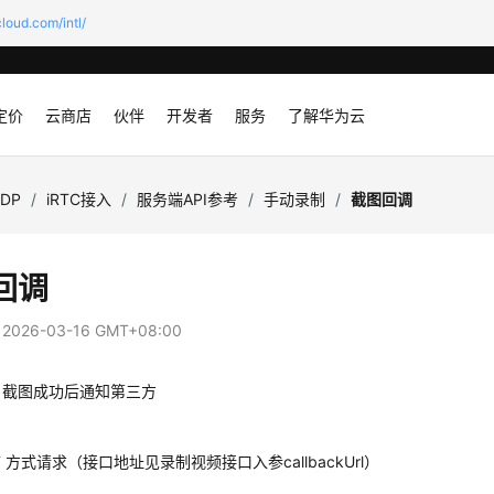
loud.com/intl/
定价
云商店
伙伴
开发者
服务
了解华为云
SDP
/
iRTC接入
/
服务端API参考
/
手动录制
/
截图回调
回调
：
2026-03-16 GMT+08:00
：截图成功后通知第三方
：
ST 方式请求（接口地址见录制视频接口入参callbackUrl）