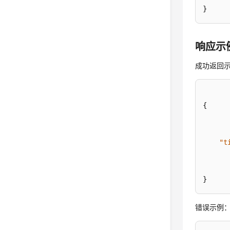
}
响应示
成功返回
{
"t
}
错误示例