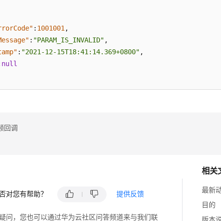
rrorCode"
:
1001001
,
Message"
:
"PARAM_IS_INVALID"
,
tamp"
:
"2021-12-15T18:41:14.369+0800"
,
:
null
频回调
相关
最新
否对您有帮助？
提供反馈
目的
疑问，您也可以通过华为云社区问答频道来与我们联
版本