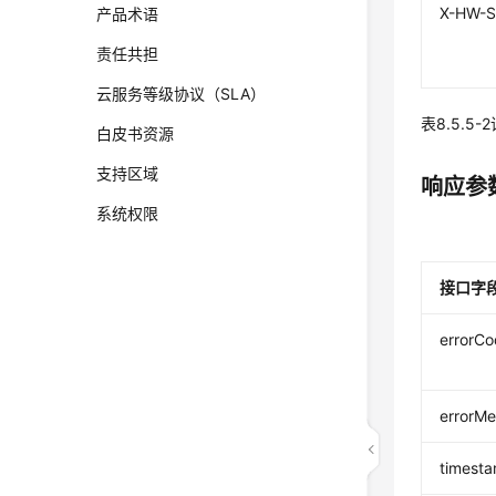
X-HW-S
产品术语
责任共担
云服务等级协议（SLA）
表8.5.5-
白皮书资源
支持区域
响应参
系统权限
接口字
errorC
errorM
timest