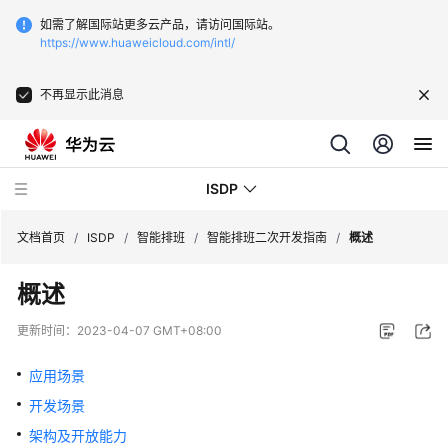
如需了解国际站更多云产品，请访问国际站。
https://www.huaweicloud.com/intl/
不再显示此消息
ISDP
文档首页
/
ISDP
/
智能排班
/
智能排班二次开发指南
/
概述
概述
最
新
更新时间：
2023-04-07 GMT+08:00
动
态
应用场景
开发场景
用
户
架构及开放能力