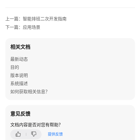
指
南
上一篇：智能排班二次开发指南
API
下一篇：应用场景
参
考
相关文档
常
最新动态
见
问
目的
题
版本说明
系统描述
二
如何获取相关信息？
次
开
发
意见反馈
指
南
文档内容是否对您有帮助？
提供反馈
智