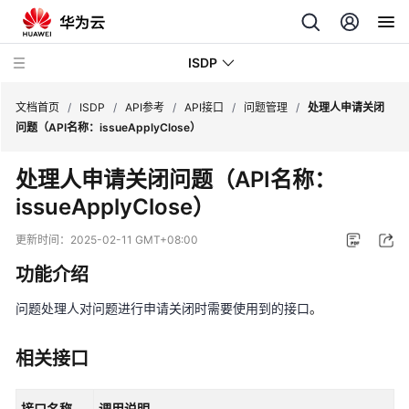
ISDP
文档首页
/
ISDP
/
API参考
/
API接口
/
问题管理
/
处理人申请关闭
问题（API名称：issueApplyClose）
最
处理人申请关闭问题（API名称：
新
issueApplyClose）
动
态
更新时间：
2025-02-11 GMT+08:00
用
功能介绍
户
指
问题处理人对问题进行申请关闭时需要使用到的接口
。
南
相关接口
API
参
接口名称
调用说明