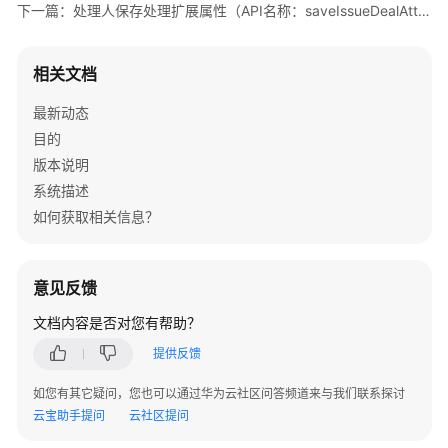
别
下一篇：处理人保存处理扩展属性（API名称：saveIssueDealAttribute）
列
表
（API
相关文档
名
最新动态
称：
getPageIssueConfig）
目的
版本说明
修
系统描述
改
如何获取相关信息？
问
题
类
意见反馈
别
（API
文档内容是否对您有帮助？
名
提供反馈
称：
updateIssueConfig）
如您有其它疑问，您也可以通过华为云社区问答频道来与我们联系探讨
云宝助手提问
云社区提问
删