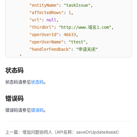
名
"entityName"
:
"taskIssue"
,
称：
"affectedRows"
:
1
,
batchDeleteIssue）
"url"
:
null
,
"thirdUrl"
:
"http://www.域名1.com"
,
查
"operUserId"
:
46633
,
询
"operUserName"
:
"ttest"
,
问
"handlerFeedback"
:
"申请关闭"
题
}
详
}
情
状态码
（API
名
状态码请参见
状态码
。
称：
getModelByIssueId）
错误码
查
错误码请参见
错误码
。
询
问
题
上一篇：增加问题协同人（API名称：saveOrUpdateAssist）
类