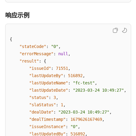
名
称：
响应示例
openApiBatchUpdateIssueHandler）
查
询
{
问
"stateCode"
:
"0"
,
题
"errorMessage"
:
null
,
列
"result"
:
{
表
"issueId"
:
71551
,
（API
"lastUpdateBy"
:
516892
,
名
"lastUpdateName"
:
"fc-test"
,
称：
"lastUpdateDate"
:
"2023-03-24 10:49:27"
,
queryIssueByPage）
"status"
:
3
,
"slaStatus"
:
1
,
删
除
"dealDate"
:
"2023-03-24 10:49:27"
,
问
"dealTimestamp"
:
1679626167469
,
题
"issueInstance"
:
"0"
,
（API
"lastUpdatedBy"
:
516892
,