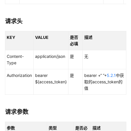
文
档
更
新
请求头
记
录
KEY
VALUE
是否
描述
必填
API
接
Content-
application/json
是
无
口
Type
鉴
Authorization
bearer
是
bearer +“ ”+
5.2.1
中获
权
${access_token}
取的access_token的
值
任
务
管
请求参数
理
公
参数
类型
是否必
描述