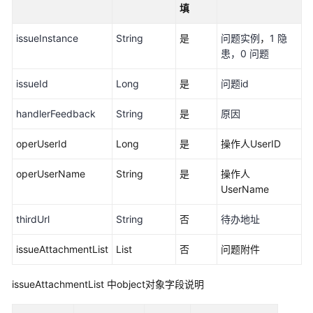
共-
填
待
办
issueInstance
String
是
问题实例
，
1 隐
管
患，0 问题
理
issueId
Long
是
问题id
人
员
handlerFeedback
String
是
原因
管
理
operUserId
Long
是
操作人UserID
智
operUserName
String
是
操作人
能
UserName
安
thirdUrl
监
String
否
待办地址
issueAttachmentList
List
否
问题附件
问
题
管
issueAttachmentList 中object对象字段说明
理