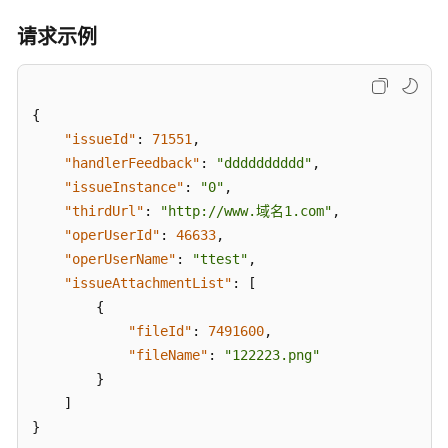
请求示例
新
增
问
题
{
类
"issueId"
:
71551
,
别
"handlerFeedback"
:
"dddddddddd"
,
（API
"issueInstance"
:
"0"
,
名
"thirdUrl"
:
"http://www.域名1.com"
,
称：
"operUserId"
:
46633
,
createIssueConfig）
"operUserName"
:
"ttest"
,
"issueAttachmentList"
:
[
问
题
{
指
"fileId"
:
7491600
,
派
"fileName"
:
"122223.png"
处
}
理
]
人
}
（API