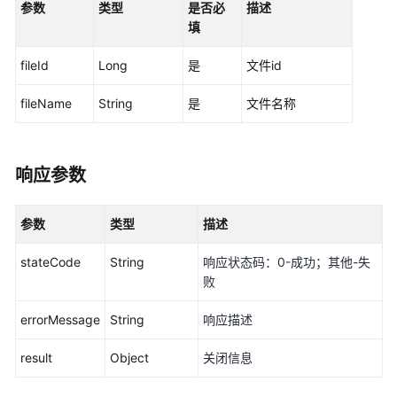
参数
类型
是否必
描述
新
填
增
问
fileId
Long
是
文件id
题
（API
fileName
String
是
文件名称
名
称：
createIssue）
响应参数
查
询
参数
类型
描述
条
目
stateCode
String
响应状态码：0-成功；其他-失
问
败
题
单
errorMessage
String
响应描述
（API
名
result
Object
关闭信息
称：
findissue）