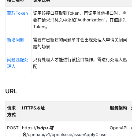
考
获取Token
调用该接口获取到Token，再调用其他接口时，需
使
要在请求消息头中添加“Authorization”，其值即为
用
Token。
前
必
新增问题
需要有已新建的问题单才会出现处理人申请关闭问
读
题的场景
接
问题匹配处
只有处理人才能进行该接口操作，需进行处理人匹
口
理人
配
调
用
方
法
URL
快
请求
HTTPS地址
服务架构
消
速
方式
入
门
POST
https://
isdp+域
OpenAPI
app
名
/
openapi/v1/openIssue/issueApplyClose