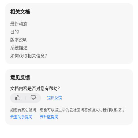
下
级)
相关文档
组
织
最新动态
信
目的
息
版本说明
（API
系统描述
名
如何获取相关信息？
称：
findPagedOrgListWithDirection）
批
意见反馈
量
文档内容是否对您有帮助？
新
增/
提供反馈
修
如您有其它疑问，您也可以通过华为云社区问答频道来与我们联系探讨
改
云宝助手提问
云社区提问
组
织
信
息