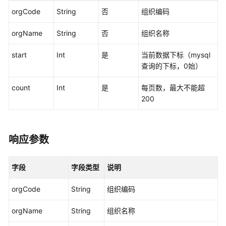
务
orgCode
String
否
组织编码
管
理
orgName
String
否
组织名称
公
start
Int
是
当前数据下标（mysql
共-
查询的下标，0始）
待
办
count
Int
是
每页数，最大不能超
管
200
理
人
响应参数
员
管
理
字段
字段类型
说明
智
orgCode
String
组织编码
能
安
orgName
String
组织名称
监