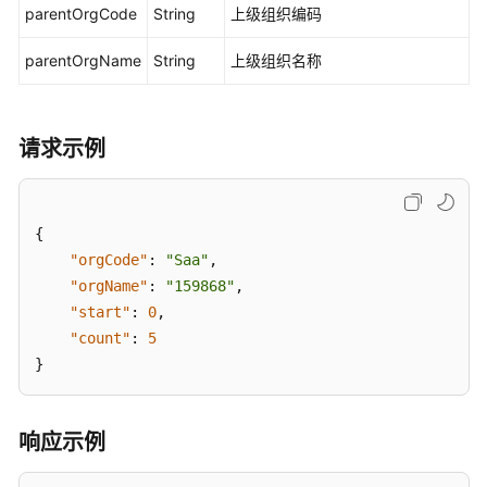
parentOrgCode
String
上级组织编码
问
题
parentOrgName
String
上级组织名称
管
理
请求示例
许
可
(工
作
{
票)
"orgCode"
:
"Saa"
,
管
"orgName"
:
"159868"
,
理
"start"
:
0
,
"count"
:
5
项
}
目
管
理
响应示例
消