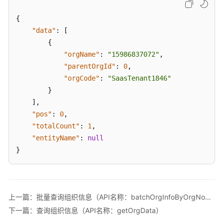
息
及
{
短
"data"
:
[
信
{
"orgName"
:
"15986837072"
,
基
"parentOrgId"
:
0
,
础
"orgCode"
:
"SaasTenant1846"
数
}
据
]
,
管
"pos"
理
:
0
,
"totalCount"
:
1
,
组
"entityName"
:
null
织
}
管
理
查
上一篇：批量查询组织信息（API名称：batchOrgInfoByOrgNoAndOrgName）
询
下一篇：查询组织信息（API名称：getOrgData）
(上/