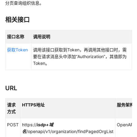
指
分页查询组织信息。
南
相关接口
API
参
接口名称
调用说明
考
获取Token
调用该接口获取到Token，再调用其他接口时，需
使
要在请求消息头中添加“Authorization”，其值即为
用
Token。
前
必
读
URL
接
口
请求
HTTPS地址
服务架构
调
方式
用
方
POST
https://
isdp+域
OpenAPI
法
名
/openapi/v1/organization/findPagedOrgList