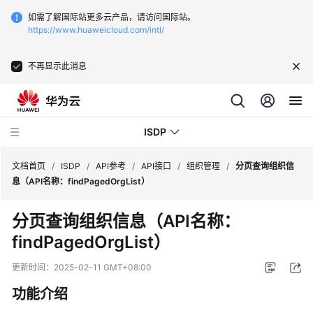
如需了解国际站更多云产品，请访问国际站。
https://www.huaweicloud.com/intl/
不再显示此消息
ISDP
文档首页
/
ISDP
/
API参考
/
API接口
/
组织管理
/
分页查询组织信
息（API名称：findPagedOrgList）
最
分页查询组织信息（API名称：
新
findPagedOrgList）
动
态
更新时间：
2025-02-11 GMT+08:00
用
功能介绍
户