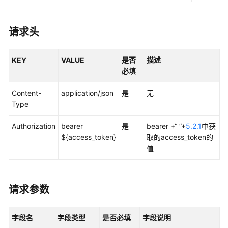
快
速
入
请求头
门
KEY
VALUE
是否
描述
文
必填
档
更
Content-
application/json
是
无
新
Type
记
录
Authorization
bearer
是
bearer +“ ”+
5.2.1
中获
${access_token}
取的access_token的
API
值
接
口
鉴
请求参数
权
字段名
字段类型
是否必填
字段说明
任