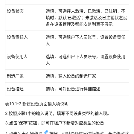
业
设备状态
选填，可选择未激活、已激活、已注销，不
模
填时，默认‘已激活’；未激活及已注销状态设
板
备在设备管理及智能安监列表不展示。
配
置
设备责任人
选填，可选租户下人员账号，设置设备责任
人
问
题
设备使用人
选填，可选租户下人员账号，设置设备使用
相
人
关
配
制造厂家
选填，输入设备的制造厂家
置
设备描述
选填，可对设备进行详细描述
安
监
表10.1-2 新建设备页面输入项说明
视
频
2.按照步骤1中的输入说明，填写不同设备类型的输入项。
相
3.点击“保存”按钮，即可在租户下新增对应类型的设备
关
配
4.点击列表页操作项
按钮，可对设备信息进行修改，允许修改除