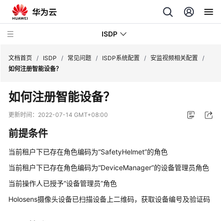
ISDP
文档首页
/
ISDP
/
常见问题
/
ISDP系统配置
/
安监视频相关配置
/
如何注册智能设备？
最
如何注册智能设备？
新
动
更新时间：
2022-07-14 GMT+08:00
态
前提条件
用
当前租户下已存在角色编码为“SafetyHelmet”的角色
户
指
当前租户下已存在角色编码为“DeviceManager”的设备管理员角色
南
当前操作人已授予“设备管理员”角色
Holosens摄像头设备已扫描设备上二维码，获取设备编号及验证码
API
参