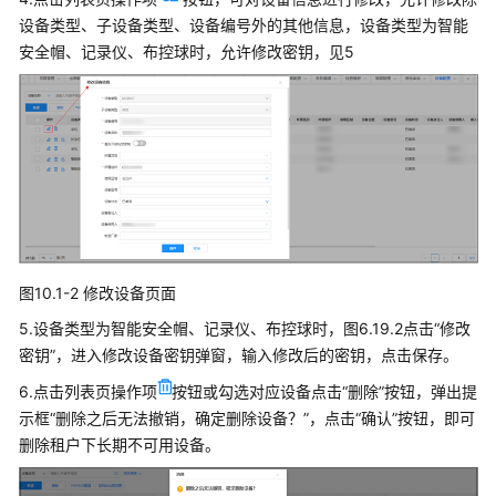
置
设备类型、子设备类型、设备编号外的其他信息，设备类型为智能
安全帽、记录仪、布控球时，允许修改密钥，见5
系
统
配
置
AI
功
能
配
置
图10.1-2 修改设备页面
5.设备类型为智能安全帽、记录仪、布控球时，图6.19.2点击“修改
集
密钥”，进入修改设备密钥弹窗，输入修改后的密钥，点击保存。
成
中
6.点击列表页操作项
按钮或勾选对应设备点击“删除”按钮，弹出提
心
示框“删除之后无法撤销，确定删除设备？”，点击“确认”按钮，即可
配
删除租户下长期不可用设备。
置