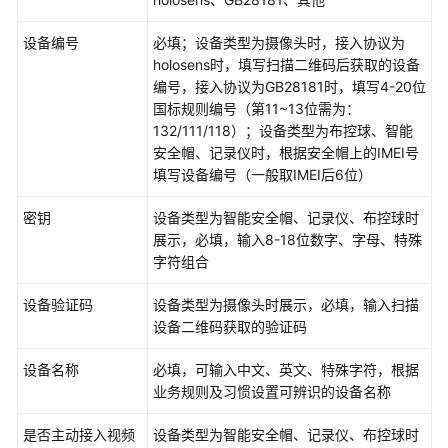
置
设备编号
必填；设备类型为摄像头时，接入协议为
holosens时，填写扫描二维码后获取的设备
任
编号，接入协议为GB28181时，填写4-20位
务
国标规则编号（第11~13位需为：
相
132/111/118）；设备类型为布控球、智能
关
安全帽、记录仪时，根据安全帽上的IMEI号
配
填写设备编号（一般取IMEI后6位）
置
密钥
设备类型为智能安全帽、记录仪、布控球时
许
展示，必填，输入8-18位数字、字母、特殊
可
字符组合
相
关
设备验证码
设备类型为摄像头时展示，必填，输入扫描
配
设备二维码获取的验证码
置
设备名称
必填，可输入中文、英文、特殊字符，根据
打
业务规则及习惯设置可辨识的设备名称
卡
围
是否主动接入视频
设备类型为智能安全帽、记录仪、布控球时
栏