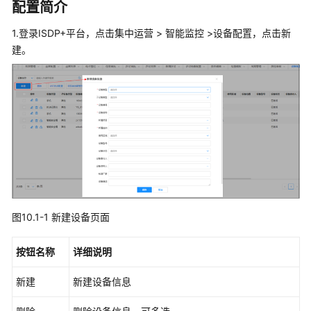
考
配置简介
常
1.登录ISDP+平台，点击集中运营 > 智能监控 >设备配置，点击新
见
建。
问
题
安
装
部
署
类
咨
图10.1-1 新建设备页面
询
类
按钮名称
详细说明
操
作
新建
新建设备信息
使