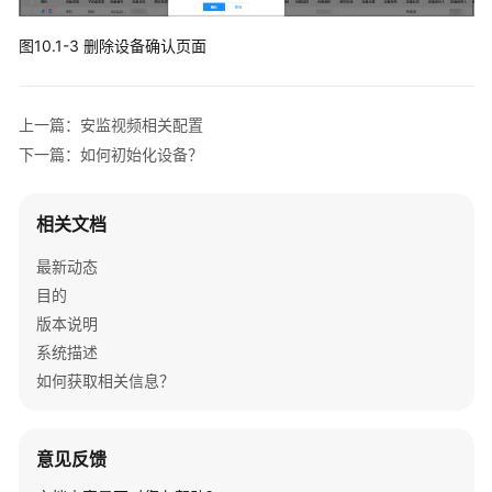
模
板
图10.1-3 删除设备确认页面
卡
片
等
上一篇：安监视频相关配置
页
下一篇：如何初始化设备？
面
样
式
相关文档
相
关
最新动态
配
目的
置
版本说明
系统描述
二
次
如何获取相关信息？
开
发
指
意见反馈
南