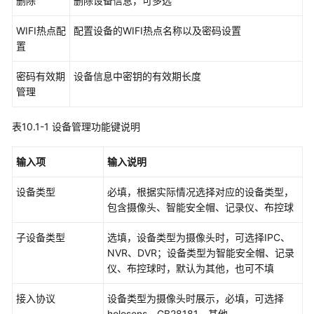
删除
删除设备信息，可多选
用
类
WIFI热点配
配置设备的WIFI热点名称以及密码设置
置
ISDP
系
密码有效期
设备信息中密钥的有效期长度
统
管理
配
置
表10.1-1 设备管理功能键说明
ISDP+系
统
输入项
输入说明
基
础
设备类型
必填，根据实际情况选择对应的设备类型，
配
包含摄像头、智能安全帽、记录仪、布控球
置
子设备类型
选填，设备类型为摄像头时，可选择IPC、
作
NVR、DVR；设备类型为智能安全帽、记录
业
仪、布控球时，默认为其他，也可不填
对
象
接入协议
设备类型为摄像头时展示，必填，可选择
配
holosens、GB28181、其他