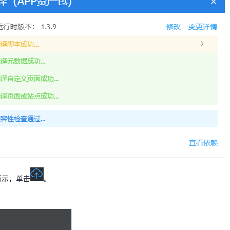
所示，
单击
。