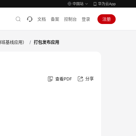
中国站
华为云App
文档
备案
控制台
登录
注册
排班基线应用）
/
打包发布应用
分享
查看PDF
。