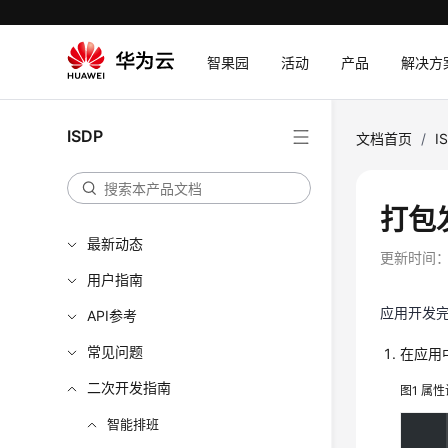
智果园
活动
产品
解决方
ISDP
文档首页
/
I
打包
最新动态
更新时间
用户指南
应用开发
API参考
常见问题
在应用
二次开发指南
图1
属性
智能排班