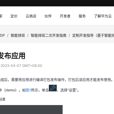
案
定价
云商店
伙伴
开发者
服务
了解华为云
SDP
/
智能排班
/
智能排班二次开发指南
/
定制开发指导（基于智能
发布应用
：
2023-04-07 GMT+08:00
完成后，需要将应用进行编译打包发布操作，打包后该应用才能发布使用
中（demo），如
图1
所示，
单击
，选择“设置”
。
设置