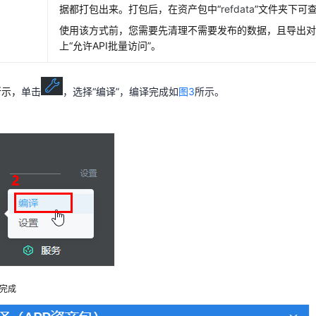
据都打包出来。打包后，在资产包中“
refdata
”文件夹下可
使用该方式前，您需要先清理不需要发布的数据，且导出对
上“允许API批量访问”。
所示，
单击
，选择“编译”，编译完成如
图3
所示。
完成