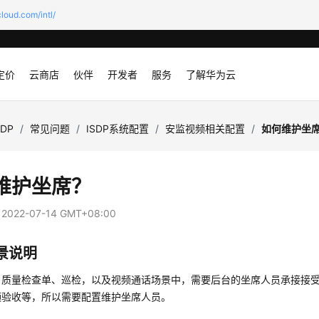
loud.com/intl/
定价
云商店
伙伴
开发者
服务
了解华为云
SDP
/
常见问题
/
ISDP系统配置
/
安监视频相关配置
/
如何维护坐
维护坐席？
：
2022-07-14 GMT+08:00
景说明
、质量检查单、巡检，以及视频通话场景中，需要后台的坐席人员承接接
频验收等，所以需要配置维护坐席人员。