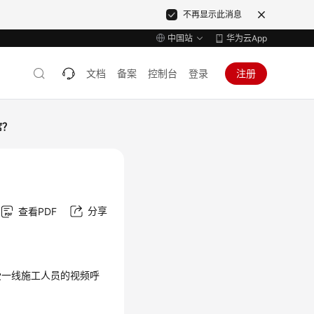
不再显示此消息
中国站
华为云App
文档
备案
控制台
登录
注册
席？
分享
查看PDF
受一线施工人员的视频呼