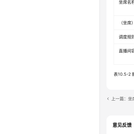
坐席名
（坐席
调度规
直播间
表10.5-
上一篇：坐
意见反馈