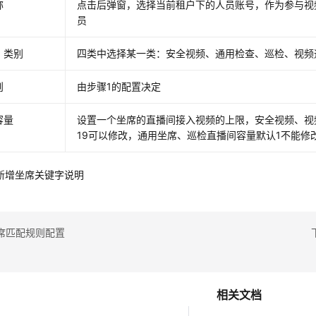
称
点击后弹窗，选择当前租户下的人员账号，作为参与视
员
）类别
四类中选择某一类：安全视频、通用检查、巡检、视频
则
由步骤1的配置决定
容量
设置一个坐席的直播间接入视频的上限，安全视频、视
19可以修改，通用坐席、巡检直播间容量默认1不能修
2 新增坐席关键字说明
席匹配规则配置
相关文档