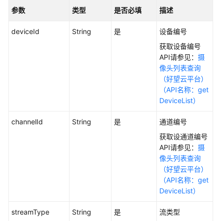
参数
类型
是否必填
描述
设
备
deviceId
String
是
设备编号
管
获取设备编号
理
API请参见：
摄
像头列表查询
智
（好望云平台）
能
（API名称：get
摄
DeviceList）
像
头
channelId
String
是
通道编号
管
理
获取设通道编号
API请参见：
摄
像头列表查询
添
（好望云平台）
加
（API名称：get
摄
DeviceList）
像
头
streamType
String
是
流类型
（好