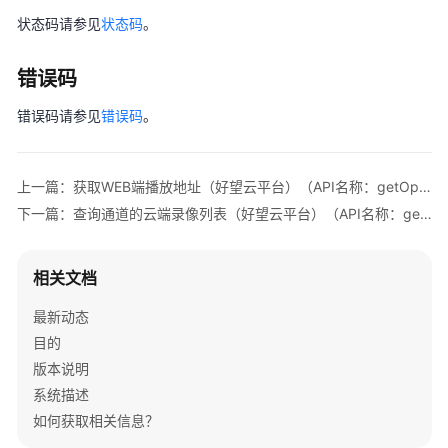
查
                "
code
": "
IVM.0
",

状态码请参见
状态码
。
询
                "
msg
": "
Success
"

（好
            }

错误码
望
        }

云
    ],

错误码请参见
错误码
。
平
    "
live_urls
":[

台）
        {

（API
            "
device_id
": "
2198061243WLL4002533
",

上一篇：获取WEB端播放地址（好望云平台）（API名称：getOpenapiWebLiveUrl）
名
            "
channel_id
": "
4
",

称：
下一篇：查询通道的云端录像列表（好望云平台）（API名称：getCloudRecords）
            "
live_url
": "
jvmp://121.37.155.76:7070/l
getDeviceList）
            "
result
":{

相关文档
                "
code
": "
IVM.0
",

获
取
                "
msg
": "
Success
"

最新动态
WEB
            }

目的
端
        }

播
版本说明
    ]

放
系统描述
}
地
如何获取相关信息？
址