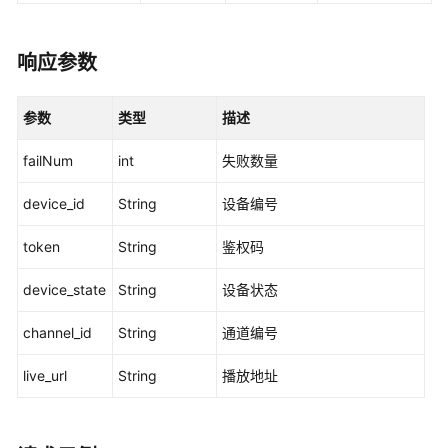
望
云
平
响应参数
台）
（API
名
参数
类型
描述
称：
addDevice）
failNum
int
失败数量
device_id
String
设备编号
修
改
token
String
鉴权码
摄
像
device_state
String
设备状态
头
（好
channel_id
String
通道编号
望
云
live_url
String
播放地址
平
台）
（API
名