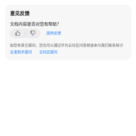
（好
望
意见反馈
云
平
文档内容是否对您有帮助？
台）
提供反馈
（API
名
如您有其它疑问，您也可以通过华为云社区问答频道来与我们联系探讨
称：
云宝助手提问
云社区提问
getOpenapiWebLiveUrl）
获
取
安
卓
端
播
放
地
址
（好
望