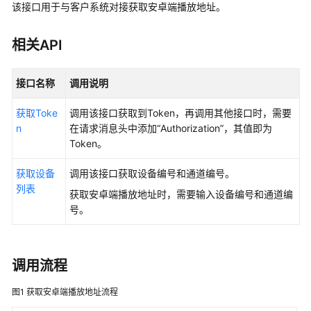
指
该接口用于与客户系统对接获取安卓端播放地址。
南
相关API
API
参
接口名称
调用说明
考
获取Toke
调用该接口获取到Token，再调用其他接口时，需要
使
n
在请求消息头中添加“Authorization”，其值即为
用
Token。
前
必
获取设备
调用该接口获取设备编号和通道编号。
读
列表
获取安卓端播放地址时，需要输入设备编号和通道编
接
号。
口
调
用
调用流程
方
法
图1
获取安卓端播放地址流程