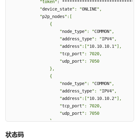
"token"
: *******************************
头
            "
device_state
": "
ONLINE
",

信
            "
p2p_nodes
":[

息
                {

查
                    "
node_type
": "
COMMON
",

询
                    "
address_type
": "
IPV4
",

（好
                    "
address
":["
10.10.10.1
"],

望
云
                    "
tcp_port
": 7020,

平
                    "
udp_port
": 7050

台）
                },

（API
                {

名
                    "
node_type
": "
COMMON
",

称：
                    "
address_type
": "
IPV4
",

getDeviceInfo）
                    "
address
":["
10.10.10.2
"],

                    "
tcp_port
": 7020,

摄
                    "
udp_port
": 7050

像
                }

头
            ],

列
状态码
            "
result
":{

表