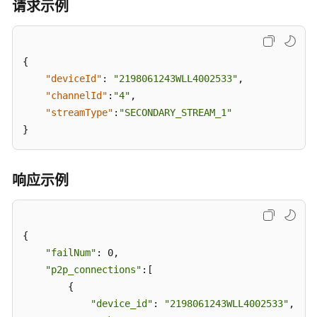
请求示例
称：
updateDevice）
{
删
"deviceId"
:
"2198061243WLL4002533"
,
除
摄
"channelId"
:
"4"
,
像
"streamType"
:
"SECONDARY_STREAM_1"
头
}
（好
望
云
响应示例
平
台）
（API
名
{

称：
"failNum"
: 0,

deleteDevice）
"p2p_connections"
:[

        {

摄
"device_id"
: 
"2198061243WLL4002533"
,

像