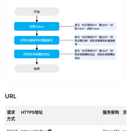
快
速
入
门
文
档
更
新
记
录
API
接
口
URL
鉴
请求
HTTPS地址
服务架构
消息
权
方式
任