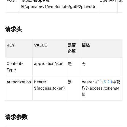
POST
https://
isdp+域
OpenAPI
appl
务
名
/openapi/v1/ivmRemote/getP2pLiveUrl
管
理
公
请求头
共-
待
KEY
VALUE
是否
描述
办
必填
管
理
Content-
application/json
是
无
Type
人
员
Authorization
bearer
是
bearer +“ ”+
5.2.1
中获
管
${access_token}
取的access_token的
理
值
智
能
请求参数
安
监