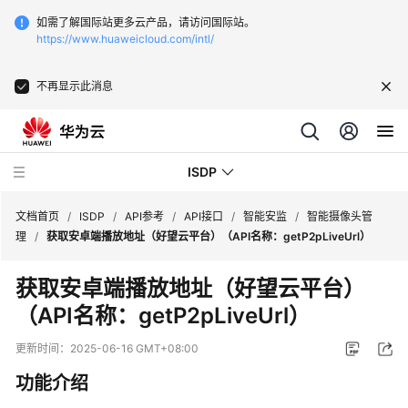
如需了解国际站更多云产品，请访问国际站。
https://www.huaweicloud.com/intl/
不再显示此消息
ISDP
文档首页
/
ISDP
/
API参考
/
API接口
/
智能安监
/
智能摄像头管
理
/
获取安卓端播放地址（好望云平台）（API名称：getP2pLiveUrl）
最
获取安卓端播放地址（好望云平台）
新
（API名称：getP2pLiveUrl）
动
态
更新时间：
2025-06-16 GMT+08:00
用
功能介绍
户