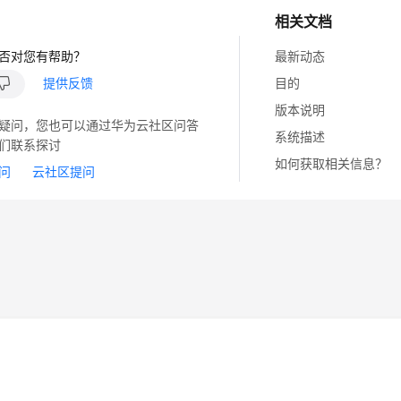
相关文档
否对您有帮助？
最新动态
提供反馈
目的
版本说明
疑问，您也可以通过华为云社区问答
系统描述
们联系探讨
如何获取相关信息？
问
云社区提问
14
苏B2-20130048号
A2.B1.B2-20070312
注册服务机构：新网、西数