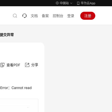
中国站
华为云App
文档
备案
控制台
登录
注册
提交异常
分享
查看PDF
or：Cannot read