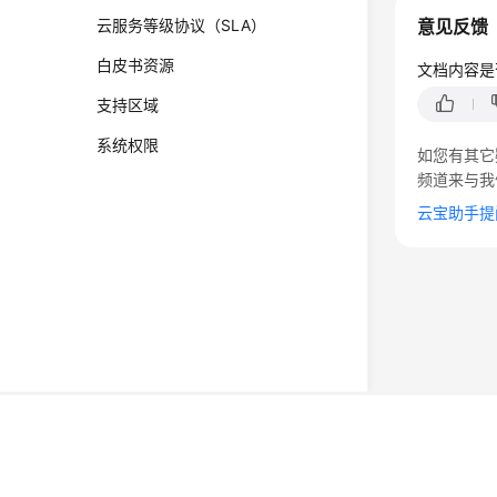
云服务等级协议（SLA）
意见反馈
白皮书资源
文档内容是
支持区域
系统权限
如您有其它
频道来与我
云宝助手提
©2026 Huaweicloud.com 版权所有
黔ICP备20004760号-
增值电信业务经营许可证：B1.B2-20200593 | 代理域名
电子营业执照
贵公网安备 52990002000093号