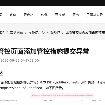
案
定价
云商店
伙伴
开发者
服务
了解华为云
SDP
/
常见问题
/
操作使用类
/
双预控
/
风险管控页面添加管控措施
管控页面添加管控措施提交异常
：
2026-06-25 GMT+08:00
述
添加管控措施提交异常：脚本'ISDP_addRiskSheetB '运行失败，TypeErr
‘templateModel’ of undefined，如下图所示。