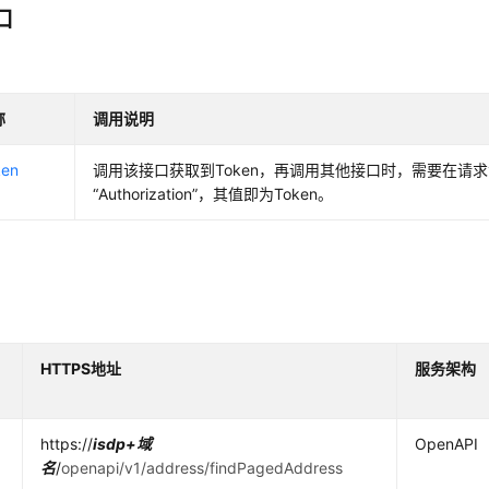
口
称
调用说明
en
调用该接口获取到Token，再调用其他接口时，需要在请
“Authorization”，其值即为Token。
HTTPS地址
服务架构
https://
isdp+域
OpenAPI
名
/
openapi/v1/address/findPagedAddress