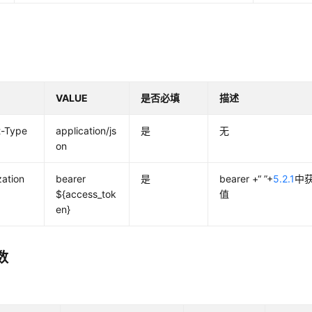
VALUE
是否必填
描述
t-Type
application/js
是
无
on
zation
bearer
是
bearer +“ ”+
5.2.1
中获
${access_tok
值
en}
数