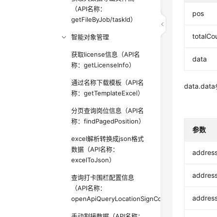
（API名称：
pos
getFileByJob/taskId）
totalCo
智能对象管理
获取license信息（API名
data
称：getLicenseInfo）
通过名称下载模板（API名
data.dat
称：getTemplateExcel）
分页查询岗位信息（API名
称：findPagedPosition）
参数
excel解析转换成json格式
数据（API名称：
addres
excelToJson）
addres
查询打卡围栏配置信息
（API名称：
addres
openApiQueryLocationSignConfig）
手动割接数据（API名称：