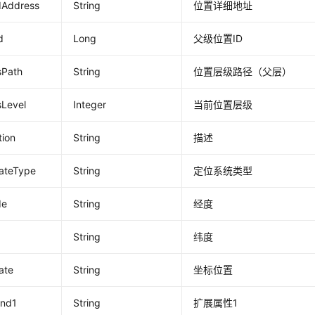
dAddress
String
位置详细地址
d
Long
父级位置ID
sPath
String
位置层级路径（父层）
sLevel
Integer
当前位置层级
tion
String
描述
nateType
String
定位系统类型
de
String
经度
String
纬度
ate
String
坐标位置
end1
String
扩展属性1