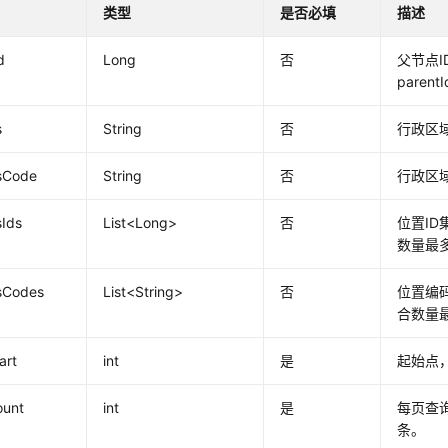
类型
是否必填
描述
d
Long
否
父节点
parent
s
String
否
行政区
sCode
String
否
行政区
sIds
List<Long>
否
位置I
数量最多
sCodes
List<String>
否
位置编
合数量最
art
int
是
起始点
ount
int
是
每页查
条。