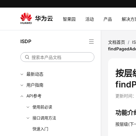
智果园
活动
产品
解决方
ISDP
文档首页
/
I
findPagedA
按层
最新动态
find
用户指南
API参考
更新时间
使用前必读
功能介
接口调用方法
按层级(下
快速入门