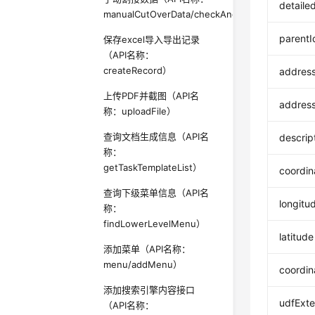
detaile
manualCutOverData/checkAndCutOver）
parentI
保存excel导入导出记录
（API名称：
createRecord）
addres
上传PDF并截图（API名
addres
称：uploadFile）
查询文档生成信息（API名
descrip
称：
getTaskTemplateList）
coordi
查询下级菜单信息（API名
longitu
称：
findLowerLevelMenu）
latitude
添加菜单（API名称：
menu/addMenu）
coordin
添加搜索引擎内容接口
udfExt
（API名称：