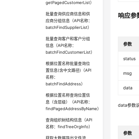
getPagedCustomerList）
批量查询供应商信息和供
响应参
应商分组信息（API名称：
batchFindSupplierList）
批量查询客户和客户分组
参数
信息（API名称：
batchFindCustomerList）
status
根据位置名称批量查询位
置信息(含中文路径)（API
msg
名称：
batchFindAddress）
data
根据位置名称查询位置信
息（含层级）（API名称：
data参数
findPagedAddressByName）
查询组织树结构信息（API
名称：findTreeOrgInfo）
参数
获取大数据导出文件流