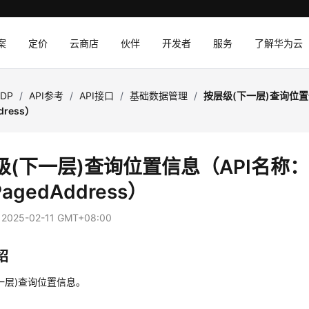
案
定价
云商店
伙伴
开发者
服务
了解华为云
SDP
/
API参考
/
API接口
/
基础数据管理
/
按层级(下一层)查询位置
ddress）
级(下一层)查询位置信息（API名称
PagedAddress）
：
2025-02-11 GMT+08:00
绍
一层)查询位置信息。