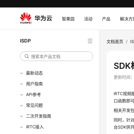
智果园
活动
产品
解决方
ISDP
文档首页
/
I
SDK
最新动态
更新时间
用户指南
iRTC视
API参考
口函数即可
常见问题
相关开发包
二次开发指南
同时，针对
iRTC接入
台SDK供