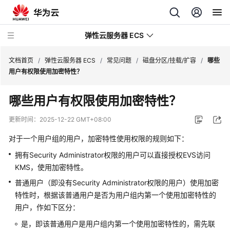
弹性云服务器 ECS
文档首页
/
弹性云服务器 ECS
/
常见问题
/
磁盘分区/挂载/扩容
/
哪些
用户有权限使用加密特性？
最
哪些用户有权限使用加密特性？
新
动
更新时间：
2025-12-22 GMT+08:00
态
对于一个用户组的用户，加密特性使用权限的规则如下：
服
拥有Security Administrator权限的用户可以直接授权EVS访问
务
KMS，使用加密特性。
公
普通用户（即没有Security Administrator权限的用户）使用加密
告
特性时，根据该普通用户是否为用户组内第一个使用加密特性的
用户，作如下区分：
产
品
是，即该普通用户是用户组内第一个使用加密特性的，需先联