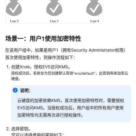
实
践
技
术
白
场景一：用户1使用加密特性
皮
书
在该用户组中，如果是用户1（拥有Security Administrator权限）
首次使用加密特性，则操作流程如下：
API
创建Xrole，授权EVS访问KMS。
参
授权成功后，系统会为您创建默认密钥“evs/default”，此密钥用来加密云
考
硬盘。
SDK
说明：
参
云硬盘的加密依赖KMS，首次使用加密特性时，需要授权
考
EVS访问KMS。当授权成功后，用户组中的所有用户使用
加密特性均无需再次进行授权操作。
场
景
选择密钥。
代
您可以选择使用的密钥如下：