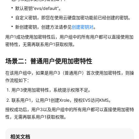
码
示
默认密钥“evs/default”。
例
自定义密钥，即您在使用云硬盘加密功能前已经创建的密钥。
新创建密钥，创建方法请参见
创建密钥对
。
常
见
用户1成功使用加密特性后，用户组中的所有用户都可以直接使用加
问
密特性，无需再联系用户1获取权限。
题
场景二：普通用户使用加密特性
高
频
在该用户组中，如果是用户3（普通用户）首次使用加密特性，则操
常
作流程如下：
见
用户3使用加密特性，系统提示权限不足。
问
题
联系用户1，让用户1创建Xrole，授权EVS访问KMS。
授权成功后，用户3以及用户组中的所有用户都可以直接使用加密特
产
性，无需再联系用户1获取权限。
品
咨
询
相关文档