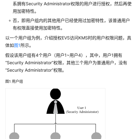
介
系拥有Security Administrator权限的用户进行授权，然后再使
绍
用加密特性。
否，即用户组内的其他用户已经使用过加密特性，该普通用户
计
有权限直接使用加密特性。
费
说
以一个用户组为例，介绍授权EVS访问KMS时的用户权限问题，具
明
体如
图1
所示。
假设该用户组有4个用户（用户1~用户4），其中，用户1拥有
快
“Security Administrator”权限，其他三个用户为普通用户，没有
速
入
“Security Administrator”权限。
门
图1
用户组
用
户
指
南
最
佳