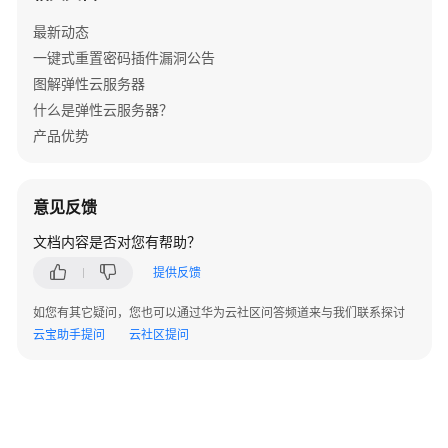
ECS
最新动态
创
一键式重置密码插件漏洞公告
建
图解弹性云服务器
什么是弹性云服务器？
ECS
产品优势
删
除
与
退
意见反馈
订
文档内容是否对您有帮助？
远
提供反馈
程
如您有其它疑问，您也可以通过华为云社区问答频道来与我们联系探讨
登
云宝助手提问
录
云社区提问
计
费
相
关