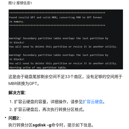
图12
报错信息1
支
持
区
域
系
统
权
限
这是由于磁盘尾部剩余空间不足33个扇区，没有足够的空间用于
MBR转换为GPT。
解决方案
：
扩容云硬盘的容量，详细操作，请参见
扩容云硬盘
。
扩容云硬盘后，再次执行转换分区格式。
问题2
：
执行转换分区
sgdisk -g
命令时，提示如下信息。