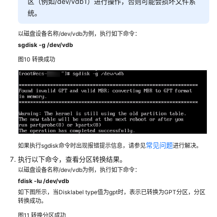
区（例如/dev/vdb1）进行操作，否则可能会损坏文件系
视
统。
频
帮
以磁盘设备名称/dev/vdb为例，执行如下命令：
助
sgdisk -g /dev/vdb
图10
转换成功
文
档
下
载
通
用
常见问题
如果执行sgdisk命令时出现报错提示信息，请参见
进行解决。
参
执行以下命令，查看分区转换结果。
考
以磁盘设备名称/dev/vdb为例，执行如下命令：
fdisk -lu /dev/vdb
产
如下图所示，当Disklabel type值为gpt时，表示已转换为GPT分区，分区
品
转换成功。
术
语
图11
转换分区成功