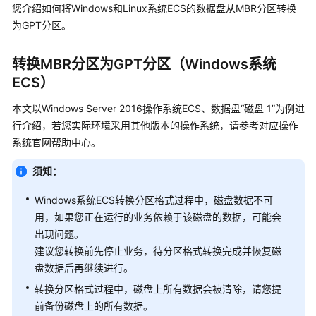
介
您介绍如何将Windows和Linux系统ECS的数据盘从MBR分区转换
绍
为GPT分区。
计
转换MBR分区为GPT分区（Windows系统
费
说
ECS）
明
本文以Windows Server 2016操作系统ECS、数据盘“磁盘 1”为例进
行介绍，若您实际环境采用其他版本的操作系统，请参考对应操作
快
系统官网帮助中心。
速
入
须知：
门
Windows系统ECS转换分区格式过程中，磁盘数据不可
用
用，如果您正在运行的业务依赖于该磁盘的数据，可能会
户
出现问题。
指
建议您转换前先停止业务，待分区格式转换完成并恢复磁
南
盘数据后再继续进行。
最
转换分区格式过程中，磁盘上所有数据会被清除，请您提
佳
前备份磁盘上的所有数据。