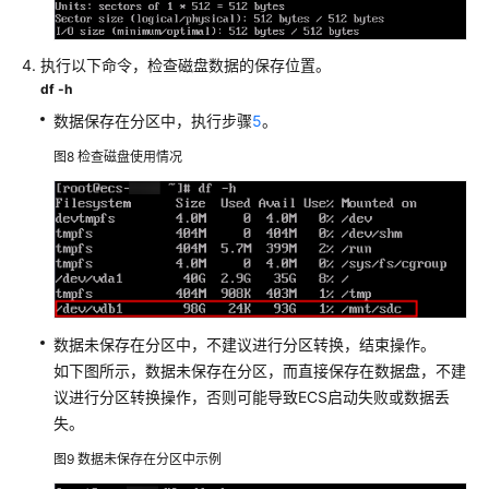
无
法
访
执行以下命令，检查磁盘数据的保存位置。
问
df -h
公
数据保存在分区中，执行步骤
5
。
网
图8
检查磁盘使用情况
部
署
的
网
站/
应
用
数据未保存在分区中，不建议进行分区转换，结束操作。
无
如下图所示，数据未保存在分区，而直接保存在数据盘，不建
法
议进行分区转换操作，否则可能导致ECS启动失败或数据丢
访
问
失。
图9
数据未保存在分区中示例
网