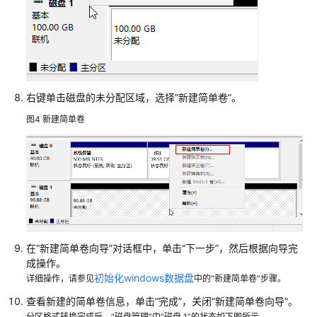
区
域
与
可
用
右键单击磁盘的未分配区域，选择“新建简单卷”。
区
图4
新建简单卷
操
作
系
统
相
关
问
在“新建简单卷向导”对话框中，单击“下一步”，然后根据向导完
题
成操作。
初始化windows数据盘
详细操作，请参见
中的“新建简单卷”步骤。
磁
盘
查看新建的简单卷信息，单击“完成”，关闭“新建简单卷向导”。
分
分区格式转换完成后，“磁盘管理”中“磁盘 1”的状态如下图所示。