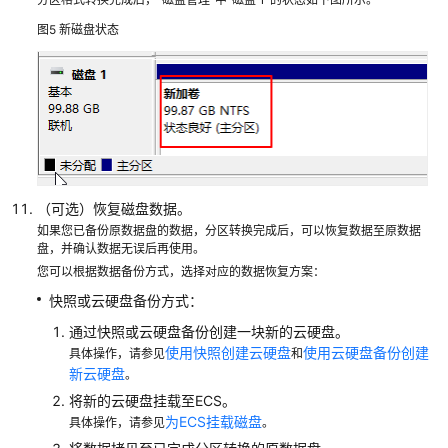
区/
图5
新磁盘状态
挂
载/
扩
容
数
据
备
（可选）恢复磁盘数据。
份
如果您已备份原数据盘的数据，分区转换完成后，可以恢复数据至原数据
与
盘，并确认数据无误后再使用。
恢
您可以根据数据备份方式，选择对应的数据恢复方案：
复
快照或云硬盘备份方式：
通过快照或云硬盘备份创建一块新的云硬盘。
网
使用快照创建云硬盘
使用云硬盘备份创建
络
具体操作，请参见
和
新云硬盘
。
配
置
将新的云硬盘挂载至ECS。
为ECS挂载磁盘
具体操作，请参见
。
弹