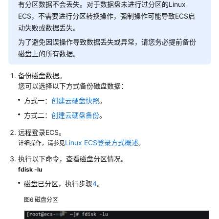
有分区数据不会丢失。对于数据盘未进行过分区的Linux
安
ECS，不需要进行分区转换操作，强制操作可能导致ECS启
装
动失败或数据丢失。
咨
询
为了避免因误操作导致数据丢失或异常，请您务必提前备份
磁盘上的所有数据。
文
件
备份磁盘数据。
上
您可以选择以下方式备份磁盘数据：
传/
方式一：
创建云硬盘快照
。
数
方式二：
创建云硬盘备份
。
据
传
远程登录ECS。
输
Linux ECS登录方式概述
详细操作，请参见
。
执行以下命令，查看磁盘分区情况。
ECS
fdisk -lu
故
障
磁盘已分区，执行步骤
4
。
图6
磁盘分区
ECS
卡