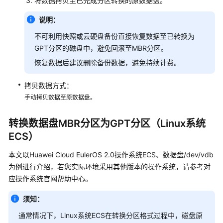
将数据拷贝至已完成分区转换的原数据盘。
性
说明：
公
网
不可利用快照或云硬盘备份直接恢复数据至已转换为
IP
GPT分区的磁盘中，避免回滚至MBR分区。
类
恢复数据后建议删除备份数据，避免持续计费。
密
拷贝数据方式：
码
与
手动拷贝数据至原数据盘。
密
钥
转换数据盘MBR分区为GPT分区（Linux系统
对
ECS）
应
本文以Huawei Cloud EulerOS 2.0操作系统ECS、数据盘/dev/vdb
用
为例进行介绍，若您实际环境采用其他版本的操作系统，请参考对
搭
应操作系统官网帮助中心。
建
及
须知：
软
通常情况下，Linux系统ECS在转换分区格式过程中，磁盘原
件