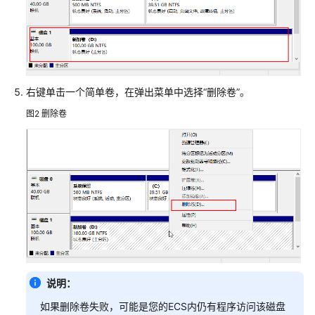
码
示
例
常
见
右键单击一个简单卷，在弹出菜单中选择“删除卷”。
问
题
图2
删除卷
高
频
常
见
问
题
产
品
说明：
咨
询
如果删除卷失败，可能是您的ECS内仍有程序访问该磁盘