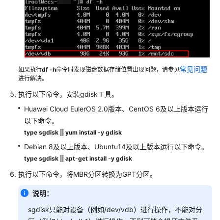
站/
应
用
访
问
运
行
常见问题
如果执行
df -h
命令时发现磁盘数据存储位置出现问题，请参见
缓
进行解决。
慢
执行以下命令，安装gdisk工具。
Huawei Cloud EulerOS 2.0版本、CentOS 6及以上版本运行
故
以下命令。
障
排
type sgdisk || yum install -y gdisk
除
Debian 8及以上版本、Ubuntu14及以上版本运行以下命令。
type sgdisk || apt-get install -y gdisk
FACS
执行以下命令，将MBR分区转换为GPT分区。
用
户
说明：
指
南
sgdisk只能对设备（例如/dev/vdb）进行操作，不能对分