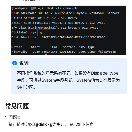
责
任
共
担
云
服
务
说明：
等
级
不同操作系统的显示略有不同。如果没有Disklabel type
协
字段，可通过System字段判断。System值为GPT表示为
议
GPT分区。
（SLA）
白
常见问题
皮
书
问题1
：
资
执行转换分区
sgdisk -g
命令时，提示如下信息。
源