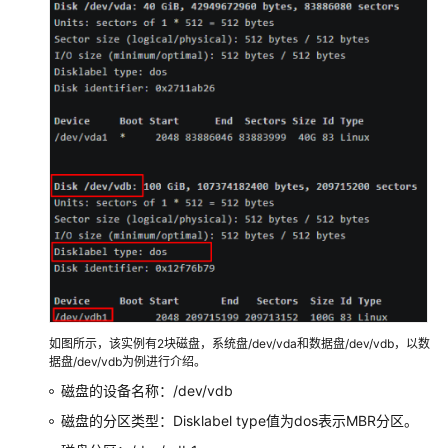
顿
（Windows）
ECS
卡
顿
（Linux）
规
格
变
更
操
作
如图所示，该实例有2块磁盘，系统盘/dev/vda和数据盘/dev/vdb，以数
系
据盘/dev/vdb为例进行介绍。
统
磁盘的设备名称：/dev/vdb
变
更
磁盘的分区类型：Disklabel type值为dos表示MBR分区。