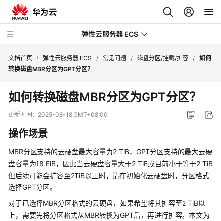
弹性云服务器 ECS
文档首页
/
弹性云服务器 ECS
/
常见问题
/
磁盘分区/挂载/扩容
/
如何
转换磁盘MBR分区为GPT分区？
最
如何转换磁盘MBR分区为GPT分区？
新
动
更新时间：
2025-08-18 GMT+08:00
态
操作场景
服
MBR分区支持的云硬盘最大容量为2 TiB，GPT分区支持的最大云硬
务
盘容量为18 EiB，因此当云硬盘容量大于2 TiB或目前小于等于2 TiB
公
但后续可能会扩容至2TiB以上时，请在初始化云硬盘时，分区格式
告
选择GPT分区。
产
对于已选择MBR分区格式的云硬盘，如果希望将其扩容至2 TiB以
品
上，需要先将分区格式从MBR转换为GPT后，再进行扩容。本文为