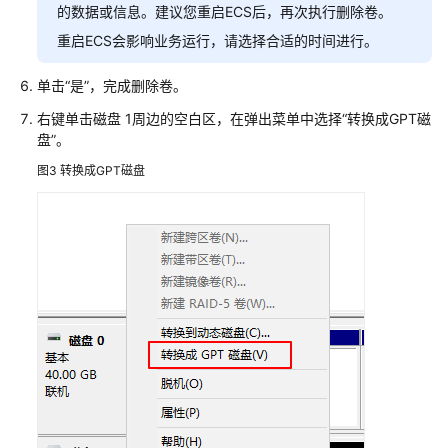
的数据或信息。建议您重启ECS后，再次执行删除卷。
ECS
重启ECS会影响业务运行，请选择合适的时间进行。
创
建
单击“是”，完成删除卷。
ECS
右键单击磁盘 1周边的空白区，在弹出菜单中选择“转换成GPT磁
删
盘”。
除
图3
转换成GPT磁盘
与
退
订
远
程
登
录
计
费
相
关