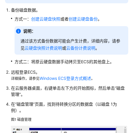
实
践
备份磁盘数据。
方式一：
创建云硬盘快照
或者
创建云硬盘备份
。
技
术
说明：
白
皮
通过该方式备份数据可能会产生计费，详细内容，请参
书
见
云硬盘快照计费说明
或
云备份计费说明
。
API
方式二：将原云硬盘数据手动拷贝至ECS的其他盘上。
参
远程登录ECS。
考
Windows ECS登录方式概述
详细操作，请参见
。
SDK
在云服务器桌面，右键单击左下方的开始图标，然后单击“磁盘
参
管理”。
考
在“磁盘管理”页面，找到待转换分区的数据盘（以磁盘 1为
例）。
场
图1
磁盘管理
景
代