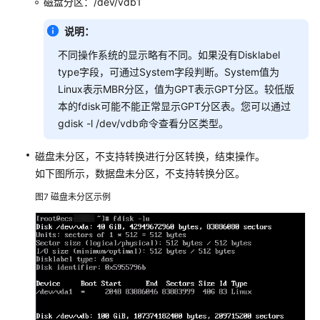
磁盘分区：/dev/vdb1
ECS
安
说明：
全
不同操作系统的显示略有不同。如果没有Disklabel
排
查
type字段，可通过System字段判断。System值为
Linux表示MBR分区，值为GPT表示GPT分区。较低版
资
本的fdisk可能不能正常显示GPT分区表。您可以通过
源
gdisk -l /dev/vdb命令查看分区类型。
管
理
磁盘未分区，不支持转换进行分区转换，结束操作。
与
如下图所示，数据盘未分区，不支持转换分区。
标
图7
磁盘未分区示例
签
镜
像
源
管
理