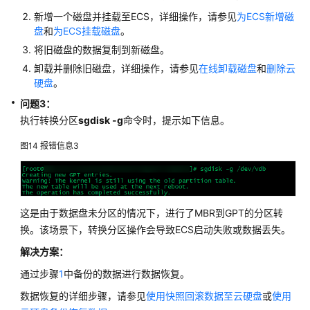
新增一个磁盘并挂载至ECS，详细操作，请参见
为ECS新增磁
盘
和
为ECS挂载磁盘
。
将旧磁盘的数据复制到新磁盘。
卸载并删除旧磁盘，详细操作，请参见
在线卸载磁盘
和
删除云
硬盘
。
问题3：
执行转换分区
sgdisk -g
命令时，提示如下信息。
图14
报错信息3
这是由于数据盘未分区的情况下，进行了MBR到GPT的分区转
换。该场景下，转换分区操作会导致ECS启动失败或数据丢失。
解决方案：
通过步骤
1
中备份的数据进行数据恢复。
数据恢复的详细步骤，请参见
使用快照回滚数据至云硬盘
或
使用