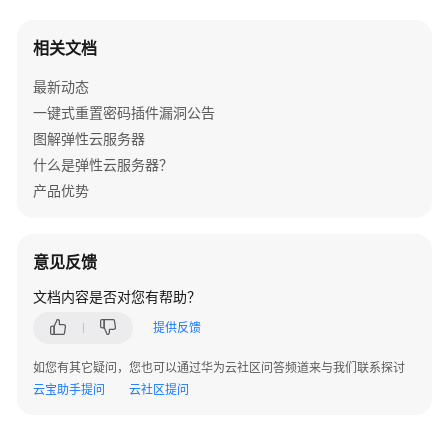
公
告
相关文档
产
最新动态
品
一键式重置密码插件漏洞公告
介
图解弹性云服务器
绍
什么是弹性云服务器？
计
产品优势
费
说
明
意见反馈
文档内容是否对您有帮助？
快
速
提供反馈
入
门
如您有其它疑问，您也可以通过华为云社区问答频道来与我们联系探讨
云宝助手提问
云社区提问
用
户