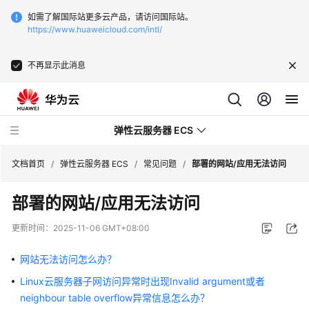
如需了解国际站更多云产品，请访问国际站。
https://www.huaweicloud.com/intl/
不再显示此消息
弹性云服务器 ECS
文档首页
/
弹性云服务器 ECS
/
常见问题
/
部署的网站/应用无法访问
部署的网站/应用无法访问
最
新
更新时间：
2025-11-06 GMT+08:00
动
态
网站无法访问怎么办？
Linux云服务器子网访问异常时出现Invalid argument或者
服
neighbour table overflow异常信息怎么办？
务