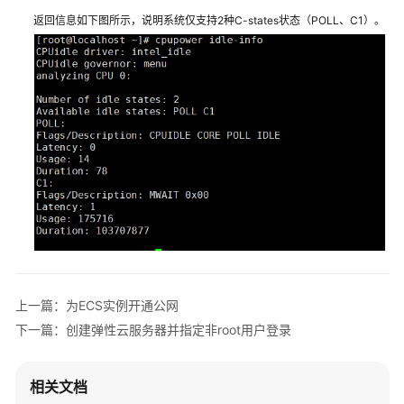
性
返回信息如下图所示，说明系统仅支持2种C-states状态（POLL、C1）。
能
配
置
最
佳
实
践
创
建
弹
性
云
服
上一篇：为ECS实例开通公网
务
下一篇：创建弹性云服务器并指定非root用户登录
器
并
指
相关文档
定