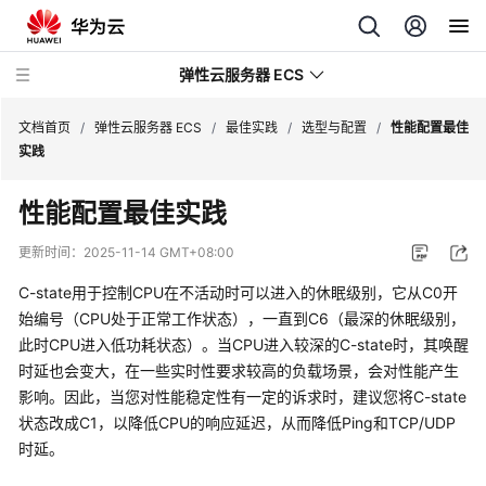
弹性云服务器 ECS
文档首页
/
弹性云服务器 ECS
/
最佳实践
/
选型与配置
/
性能配置最佳
实践
最
性能配置最佳实践
新
动
更新时间：
2025-11-14 GMT+08:00
态
C-state用于控制CPU在不活动时可以进入的休眠级别，它从C0开
服
始编号（CPU处于正常工作状态），一直到C6（最深的休眠级别，
务
此时CPU进入低功耗状态）。当CPU进入较深的C-state时，其唤醒
公
时延也会变大，在一些实时性要求较高的负载场景，会对性能产生
告
影响。因此，当您对性能稳定性有一定的诉求时，建议您将C-state
状态改成C1，以降低CPU的响应延迟，从而降低Ping和TCP/UDP
产
时延。
品