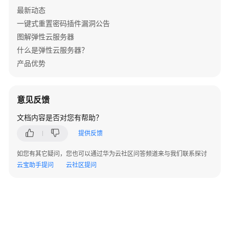
非
最新动态
root
一键式重置密码插件漏洞公告
用
图解弹性云服务器
户
登
什么是弹性云服务器？
录
产品优势
本
地
意见反馈
盘
文档内容是否对您有帮助？
使
用
提供反馈
最
佳
如您有其它疑问，您也可以通过华为云社区问答频道来与我们联系探讨
实
云宝助手提问
云社区提问
践
实
例
登