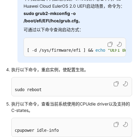
云
Huawei Cloud EulerOS 2.0 UEFI启动场景，命令为：
服
sudo grub2-mkconfig -o
务
/boot/efi/EFI/hce/grub.cfg
。
器
可通过以下命令查询启动方式：
配
置
最
[ -d /sys/firmware/efi ] && 
echo
"UEFI Boot D
佳
实
践
执行以下命令，重启实例，使配置生效。
为
ECS
sudo reboot
实
例
执行以下命令，查看当前系统使用的CPUidle driver以及支持的
开
C-states。
通
公
网
cpupower idle-info