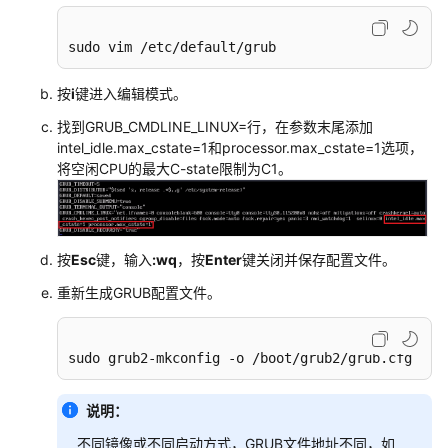
助
建
sudo vim /etc/default/grub
站
汇
按
i
键进入编辑模式。
总
找到GRUB_CMDLINE_LINUX=行，在参数末尾添加
intel_idle.max_cstate=1和processor.max_cstate=1选项，
选
将空闲CPU的最大C-state限制为C1。
型
与
配
置
按
Esc
键，输入
:wq
，按
Enter
键关闭并保存配置文件。
ECS
重新生成GRUB配置文件。
规
格
选
sudo grub2-mkconfig -o /boot/grub2/grub.cfg
型
说明：
弹
不同镜像或不同启动方式，GRUB文件地址不同，如
性