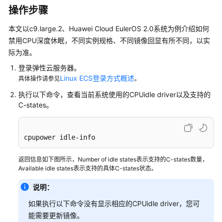
介
操作步骤
绍
本文以c9.large.2、Huawei Cloud EulerOS 2.0系统为例介绍如何
计
禁用CPU深度休眠，不同实例规格、不同镜像回显有所不同，以实
费
际为准。
说
明
登录弹性云服务器。
Linux ECS登录方式概述
具体操作请参见
。
快
执行以下命令，查看当前系统使用的CPUidle driver以及支持的
速
C-states。
入
门
cpupower idle-info
用
户
返回信息如下图所示，Number of idle states表示支持的C-states数量，
指
Available idle states表示支持的具体C-states状态。
南
说明：
最
如果执行以下命令没有显示相应的CPUidle driver，您可
佳
能需要更新镜像。