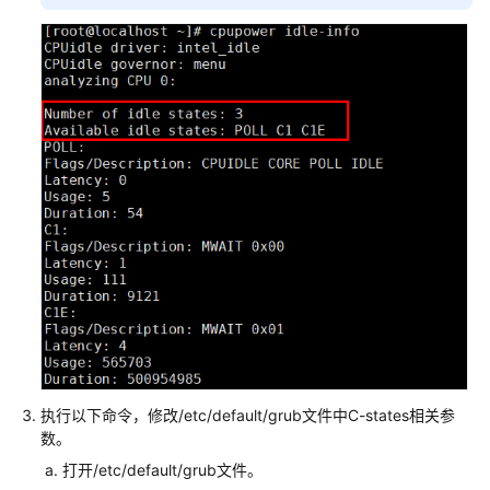
实
践
ECS
最
佳
实
践
汇
总
ECS
搭
建
网
站
入
门
执行以下命令，修改/etc/default/grub文件中C-states相关参
数。
ECS
打开/etc/default/grub文件。
自