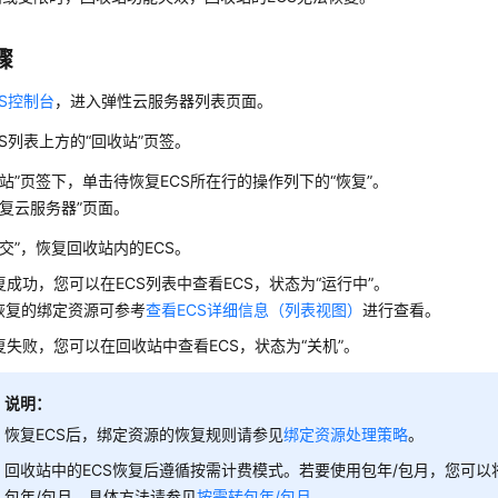
骤
CS控制台
，进入
弹性云服务器
列表页面。
CS列表上方的“回收站”页签。
收站”页签下，单击待恢复ECS所在行的操作列下的“恢复”。
恢复云服务器”页面。
提交”，恢复回收站内的ECS。
复成功，您可以在ECS列表中查看ECS，状态为“运行中”。
S恢复的绑定资源可参考
查看ECS详细信息（列表视图）
进行查看。
复失败，您可以在回收站中查看ECS，状态为“关机”。
说明：
恢复ECS后，绑定资源的恢复规则请参见
绑定资源处理策略
。
回收站中的ECS恢复后遵循按需计费模式。若要使用包年/包月，您可以
包年/包月，具体方法请参见
按需转包年/包月
。