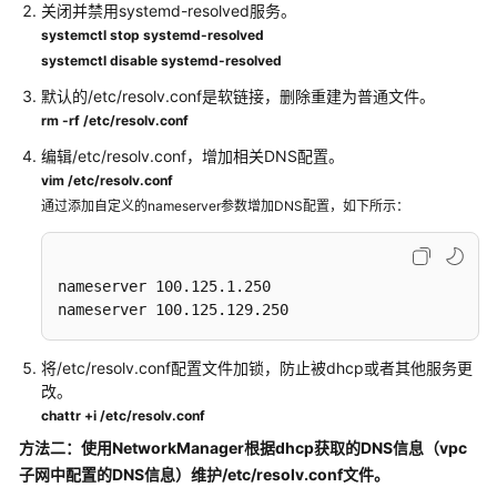
实
关闭并禁用systemd-resolved服务。
践
systemctl stop systemd-resolved
systemctl disable systemd-resolved
技
默认的/etc/resolv.conf是软链接，删除重建为普通文件。
术
rm -rf /etc/resolv.conf
白
皮
编辑/etc/resolv.conf，增加相关DNS配置。
书
vim /etc/resolv.conf
通过添加自定义的nameserver参数增加DNS配置，如下所示：
API
参
考
nameserver 100.125.1.250

nameserver 100.125.129.250
SDK
参
将/etc/resolv.conf配置文件加锁，防止被dhcp或者其他服务更
考
改。
chattr +i /etc/resolv.conf
场
方法二：使用NetworkManager根据dhcp获取的DNS信息（vpc
景
代
子网中配置的DNS信息）维护/etc/resolv.conf文件。