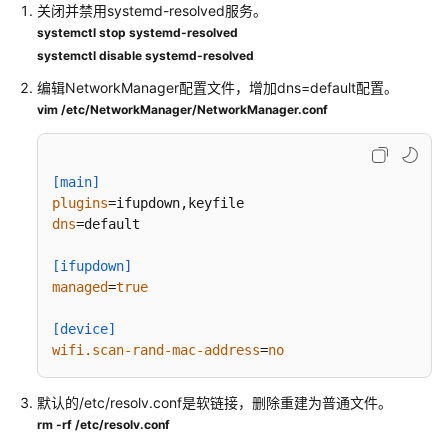
码
关闭并禁用systemd-resolved服务。
示
systemctl stop systemd-resolved
例
systemctl disable systemd-resolved
编辑NetworkManager配置文件，增加dns=default配置。
常
vim /etc/NetworkManager/NetworkManager.conf
见
问
题
[main]
故
plugins
dns
=default

障
排
[ifupdown]
除
managed
=
true
高
[device]
频
wifi.scan-rand-mac-address
=
no
故
障
默认的/etc/resolv.conf是软链接，删除重建为普通文件。
案
rm -rf /etc/resolv.conf
例