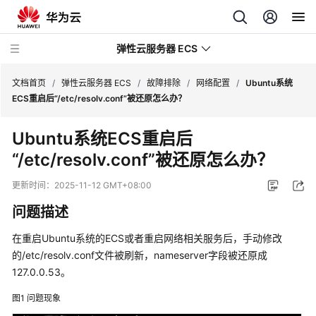
弹性云服务器 ECS
文档首页
/
弹性云服务器 ECS
/
故障排除
/
网络配置
/
Ubuntu系统
ECS重启后“/etc/resolv.conf”被还原怎么办？
最
Ubuntu系统ECS重启后
新
“/etc/resolv.conf”被还原怎么办？
动
态
更新时间：
2025-11-12 GMT+08:00
服
问题描述
务
公
在重启Ubuntu系统的ECS或者重启网络相关服务后，手动修改
告
的/etc/resolv.conf文件被刷新，nameserver字段被还原成
127.0.0.53。
产
图1
问题现象
品