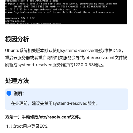
介
绍
计
费
说
根因分析
明
Ubuntu系统相关版本默认使用systemd-resolved服务维护DNS，
快
重启云服务器或者重启网络相关服务会导致/etc/resolv.conf文件被
速
刷新成systemd-resolved服务维护的127.0.0.53地址。
入
门
处理方法
用
说明：
户
指
在处理前，建议先禁用systemd-resolved服务。
南
方法一：手动修改/etc/resolv.conf文件。
最
以root用户登录ECS。
佳