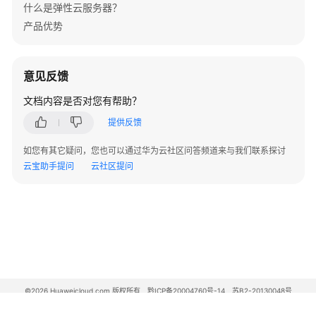
什么是弹性云服务器？
程
产品优势
登
录
意见反馈
网
络
文档内容是否对您有帮助？
配
提供反馈
置
如您有其它疑问，您也可以通过华为云社区问答频道来与我们联系探讨
CentOS
云宝助手提问
云社区提问
7
重
启
后
dhclient
未
运
行，
©2026 Huaweicloud.com 版权所有
黔ICP备20004760号-14
苏B2-20130048号
导
A2.B1.B2-20070312
致
增值电信业务经营许可证：B1.B2-20200593 | 代理域名注册服务机构：新网、西数