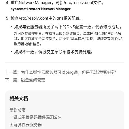
重启NetworkManager，刷新/etc/resolv.conf文件。
操
systemctl restart NetworkManager
作
检查/etc/resolv.conf中的dns相关配置。
系
统
如果与云服务器所属子网下的DNS配置一致，代表修改成功。
类
您可以登录控制台，在弹性云服务器详情页，单击网卡区域的主网卡名
（Windows）
称，即可跳转至子网控制台，切换至“基本信息”页签，即可查看到“DNS
服务器地址”信息。
如果不一致，请提交工单联系技术支持处理。
操
作
系
统
上一篇：为什么弹性云服务器可以ping通，但是无法远程连接？
类
下一篇：磁盘空间管理
（Linux）
启
相关文档
动
失
最新动态
败
一键式重置密码插件漏洞公告
图解弹性云服务器
远