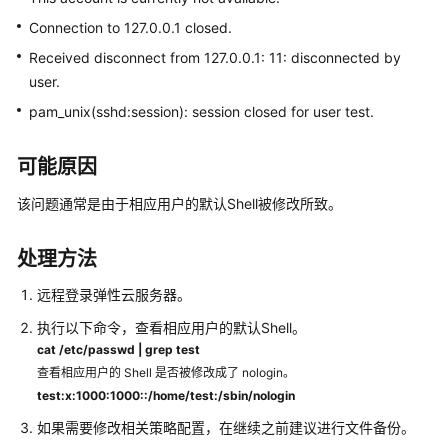
介
绍
Connection to 127.0.0.1 closed.
Received disconnect from 127.0.0.1: 11: disconnected by
计
user.
费
pam_unix(sshd:session): session closed for user test.
说
明
可能原因
快
速
该问题通常是由于相应用户的默认Shell被修改所致。
入
门
处理方法
用
远程登录弹性云服务器。
户
执行以下命令，查看相应用户的默认Shell。
指
cat /etc/passwd | grep test
南
查看相应用户的 Shell 是否被修改成了 nologin。
test:x:1000:1000::/home/test:/sbin/nologin
最
佳
如果需要修改相关策略配置，在继续之前建议进行文件备份。