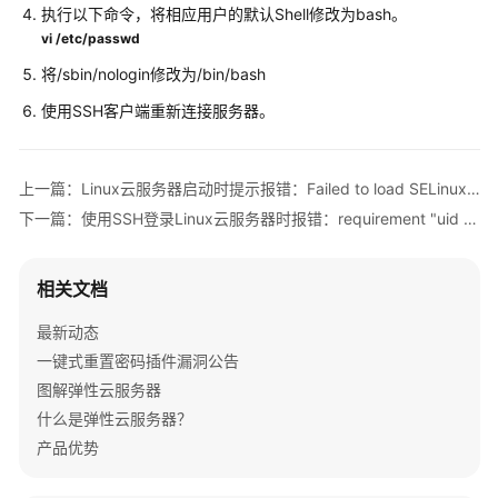
实
执行以下命令，将相应用户的默认Shell修改为bash。
践
vi /etc/passwd
将/sbin/nologin修改为/bin/bash
技
术
使用SSH客户端重新连接服务器。
白
皮
书
上一篇：Linux云服务器启动时提示报错：Failed to load SELinux policy, freezing.
下一篇：使用SSH登录Linux云服务器时报错：requirement "uid >= 1000" not met by user "root"
API
参
考
相关文档
SDK
最新动态
参
一键式重置密码插件漏洞公告
考
图解弹性云服务器
什么是弹性云服务器？
场
产品优势
景
代