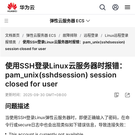
弹性云服务器 ECS
文档首页
/
弹性云服务器 ECS
/
故障排除
/
远程登录
/
Linux远程登录
报错类
/
使用SSH登录Linux云服务器时报错：pam_unix(sshdsession)
session closed for user
最
新
使用SSH登录Linux云服务器时报错：
动
pam_unix(sshdsession) session
态
closed for user
服
务
更新时间：
2025-09-30 GMT+08:00
公
问题描述
告
当使用SSH登录Linux弹性云服务器时，即便正确输入了密码，在命
产
令行或secure日志中也会出现类似如下错误信息，导致连接失败：
品
This account is currently not available.