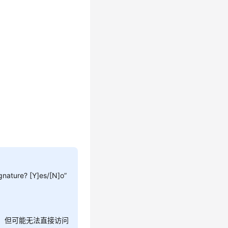
ure? [Y]es/[N]o”
盖，但可能无法直接访问