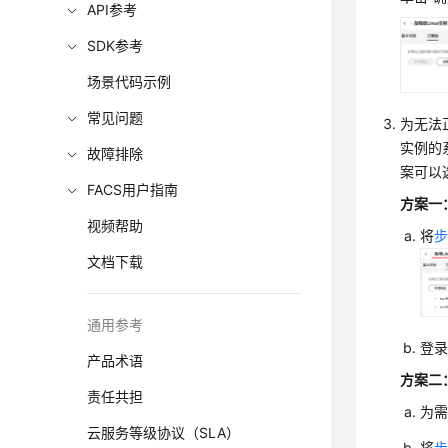
API参考
SDK参考
场景代码示例
常见问题
为无法
实例的
故障排除
案可以
FACS用户指南
方案一
视频帮助
将
步
文档下载
通用参考
登录
产品术语
方案二
责任共担
为
云服务等级协议（SLA）
将
步