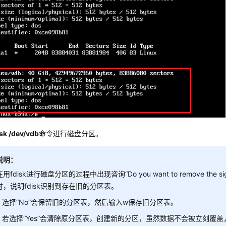
isk /dev/vdb
命令进行磁盘分区。
说明：
在用fdisk进行磁盘分区的过程中出现咨询“Do you want to remove the signat
时，说明fdisk识别到存在旧的分区表。
选择“No”会保留旧的分区表，然后输入w保存旧分区表。
若选择“Yes”会清除原分区表，创建新的分区，虽然数据不会被立刻覆