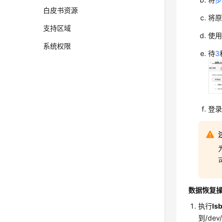
白皮书资源
将原
支持区域
使
系统权限
待
3
登录
数据恢复
执行
lsb
到/d