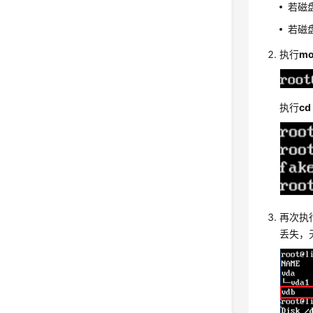
若磁
若磁
执行
mo
执行
cd
再次执
丢失，无