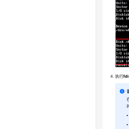
执行
fd