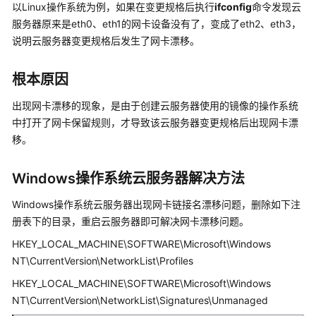
公
以Linux操作系统为例，如果在变更规格后执行
ifconfig
命令发现云
告
服务器原来是eth0、eth1的网卡设备没有了，变成了eth2、eth3，
说明云服务器变更规格后发生了网卡漂移。
产
品
根本原因
介
绍
出现网卡漂移的现象，是由于创建云服务器使用的镜像的操作系统
中打开了网卡保留规则，才导致该云服务器变更规格后出现网卡漂
计
移。
费
说
Windows操作系统云服务器解决方法
明
Windows操作系统云服务器出现网卡链接名漂移问题，删除如下注
快
册表下的目录，重启云服务器即可解决网卡漂移问题。
速
入
HKEY_LOCAL_MACHINE\SOFTWARE\Microsoft\Windows
门
NT\CurrentVersion\NetworkList\Profiles
HKEY_LOCAL_MACHINE\SOFTWARE\Microsoft\Windows
用
NT\CurrentVersion\NetworkList\Signatures\Unmanaged
户