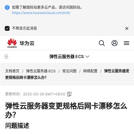
如需了解国际站更多云产品，请访问国际站。
https://www.huaweicloud.com/intl/
不再显示此消息
弹性云服务器 ECS
文档首页
/
弹性云服务器 ECS
/
常见问题
/
网络配置
/
弹性云服务器变
更规格后网卡漂移怎么办？
最
更新时间：
2025-05-26 GMT+08:00
新
动
弹性云服务器
变更规格后网卡漂移怎么
态
办？
服
问题描述
务