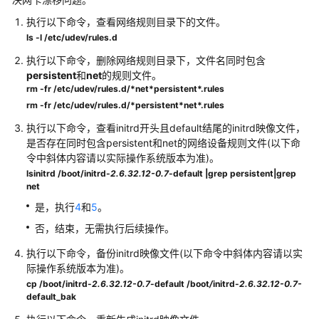
考
执行以下命令，查看网络规则目录下的文件。
ls -l /etc/udev/rules.d
场
景
执行以下命令，删除网络规则目录下，文件名同时包含
代
persistent
和
net
的规则文件。
码
rm -fr /etc/udev/rules.d/*net*persistent*.rules
示
rm -fr /etc/udev/rules.d/*persistent*net*.rules
例
执行以下命令，查看initrd开头且default结尾的initrd映像文件，
是否存在同时包含persistent和net的网络设备规则文件(以下命
常
令中斜体内容请以实际操作系统版本为准)。
见
lsinitrd /boot/initrd-
2.6.32.12-0.7
-default
|grep persistent|grep
问
net
题
是，执行
4
和
5
。
否，结束，无需执行后续操作。
高
频
执行以下命令，备份initrd映像文件(以下命令中斜体内容请以实
常
际操作系统版本为准)。
见
cp /boot/initrd-
2.6.32.12-0.7
-default /boot
/
initrd-
2.6.32.12-0.7-
问
default_bak
题