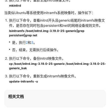
执行以下命令，重新生成initrd映像文件。
mkinitrd
产
当类似Ubuntu等系统使用initramfs系统映像时，操作如下：
品
咨
执行以下命令，查看initrd开头且generic结尾的initramfs映像文
询
件，是否存在同时包含persistent和net的网络设备规则文件。
lsinitramfs /boot/initrd.img-3.19.0-25-generic|grep
ECS
persistent|grep net
创
是，执行
2
和
3
。
建
否，结束，无需执行后续操作。
ECS
执行以下命令，备份initrd映像文件。
删
cp /boot/initrd.img-3.19.0-25-generic /boot/initrd.img-3.19.0-25-
除
generic_bak
与
执行以下命令，重新生成initramfs映像文件。
退
update-initramfs -u
订
远
相关文档
程
登