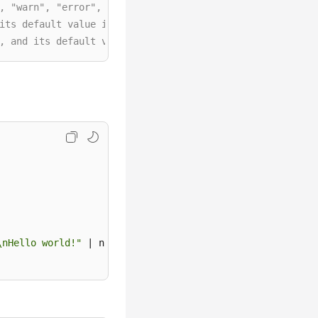
, "warn", "error", "debug", "trace"
its default value is "/var/log/qproxy"
, and its default value is "/var/log/qproxy"
\nHello world!"
 | nc -l 127.0.0.1  
$PORT