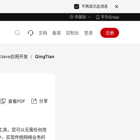
不再显示此消息
中国站
华为云App
文档
备案
控制台
登录
注册
Enclave应用开发
/
QingTian
分享
查看PDF
具。借助此工具，您可以无需任何改
ve中，实现传统网络业务的