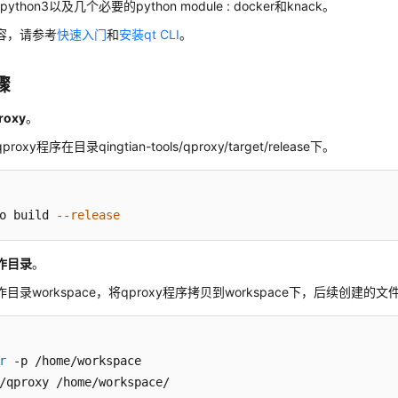
ython3以及几个必要的python module : docker和knack。
容，请参考
快速入门
和
安装qt CLI
。
骤
roxy
。
roxy程序在目录qingtian-tools/qproxy/target/release下。
o build 
--release
作目录
。
目录workspace，将qproxy程序拷贝到workspace下，后续创建的文件
r
/qproxy /home/workspace/