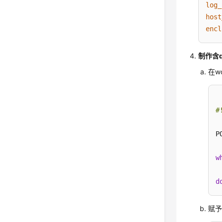
log_
host
encl
制作含qp
在w
#
P
w
d
赋予