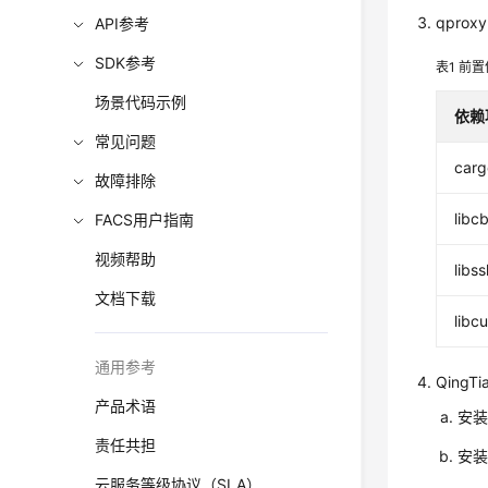
qpro
API参考
SDK参考
表1
前置
场景代码示例
依赖
常见问题
carg
故障排除
libc
FACS用户指南
视频帮助
libss
文档下载
libcu
通用参考
QingT
产品术语
安装
责任共担
安装
云服务等级协议（SLA）