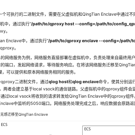
。
是一个可执行的二进制文件，需要在父虚拟机和QingTian Enclave中通
机中，通过执行“
/path/to/qproxy host --config=/path/to/config_q
oxy。
ian Enclave中，通过执行“
/path/to/qproxy enclave --config=/path/t
proxy。
单的网络服务为例，网络服务直接部署在虚拟机中，负责处理来自最终用
的端口，发起网络请求，等待服务响应。在将该网络服务迁移至QingTian E
y代理，可以提供和原本网络服务相同的服务。
qproxy二进制文件，通过
qlog host
和
qlog enclave
命令，使其分别运行在
e中，两者会建立基于local vsock的通信链路。父虚拟机中的qproxy组件
过local vsock将收到的请求转发给QingTian Enclave中的qpro
an Enclave中监听的5050端口。网络服务处理完成之后，响应数据会原路
感迁移至QingTian Enclave