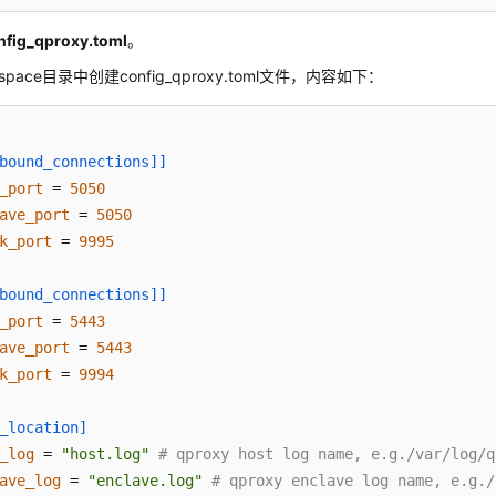
fig_qproxy.toml
。
kspace目录中创建config_qproxy.toml文件，内容如下：
bound_connections]]
_port
 = 
5050
ave_port
 = 
5050
k_port
 = 
9995
bound_connections]]
_port
 = 
5443
ave_port
 = 
5443
k_port
 = 
9994
_location]
_log
 = 
"host.log"
# qproxy host log name, e.g./var/log/q
ave_log
 = 
"enclave.log"
# qproxy enclave log name, e.g./