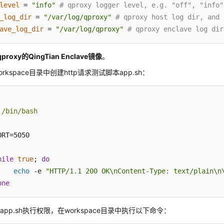
level
 = 
"info"
# qproxy logger level, e.g. "off", "info"
_log_dir
 = 
"/var/log/qproxy"
# qproxy host log dir, and 
ave_log_dir
 = 
"/var/log/qproxy"
# qproxy enclave log dir
roxy的QingTian Enclave镜像
。
orkspace目录中创建http请求测试脚本app.sh：
!/bin/bash 
ORT=5050 

hile
true
; 
do
echo
 -e 
"HTTP/1.1 200 OK\nContent-Type: text/plain\n
one
app.sh执行权限，在workspace目录中执行以下命令：