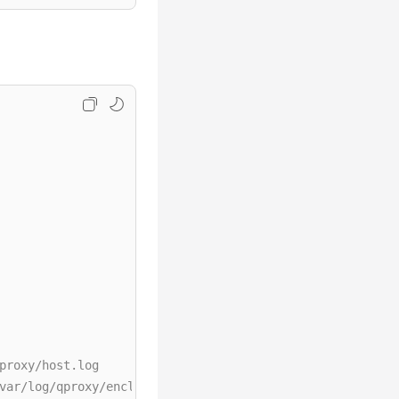
proxy/host.log
var/log/qproxy/enclave.log