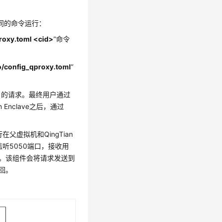
过不同的命令运行：
proxy.toml <cid>
”命令
o/config_qproxy.toml
”
户的请求。最终用户通过
nclave之后，通过
父虚拟机和QingTian
会监听5050端口，接收用
xy组件。该组件会将请求发送到
返回。