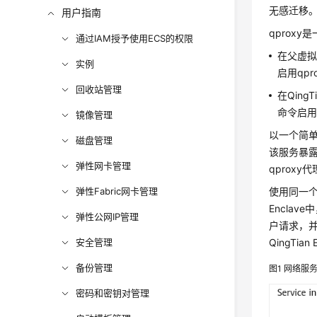
无感迁移
用户指南
qproxy
通过IAM授予使用ECS的权限
在父虚拟
实例
启用qpr
回收站管理
在QingT
命令启用q
镜像管理
以一个简
磁盘管理
该服务暴露
弹性网卡管理
qprox
弹性Fabric网卡管理
使用同一个
Enclav
弹性公网IP管理
户请求，并通
安全管理
QingTi
备份管理
图1
网络服务无
密码和密钥对管理