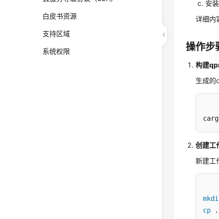
安装p
白皮书资源
详细内
支持区域
操作步
系统权限
构建qp
生成的qp
carg
创建工
新建工作
mkdi
cp
 .