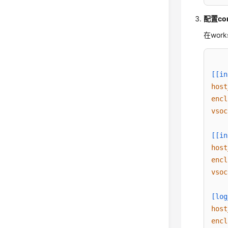
配置con
在wor
[[in
host
encl
vsoc
[[in
host
encl
vsoc
[log
host
encl