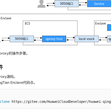
proxy的操作步骤。
件
roxy源码。
gTian Enclave代码仓。
clone
 https://gitee.com/HuaweiCloudDeveloper/huawei-qing