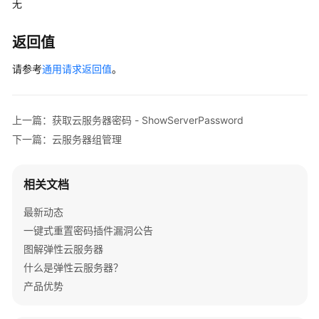
无
网
卡
返回值
管
理
请参考
通用请求返回值
。
磁
盘
上一篇：获取云服务器密码 - ShowServerPassword
管
下一篇：云服务器组管理
理
元
相关文档
数
据
最新动态
管
一键式重置密码插件漏洞公告
理
图解弹性云服务器
什么是弹性云服务器？
元
产品优势
数
据
配