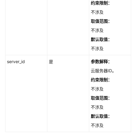
概
约束限制：
览
不涉及
API
取值范围：
版
不涉及
本
默认取值：
选
择
不涉及
建
议
server_id
是
参数解释：
云服务器
ID。
如
约束限制：
何
调
不涉及
用
取值范围：
API
不涉及
API
默认取值：
不涉及
生