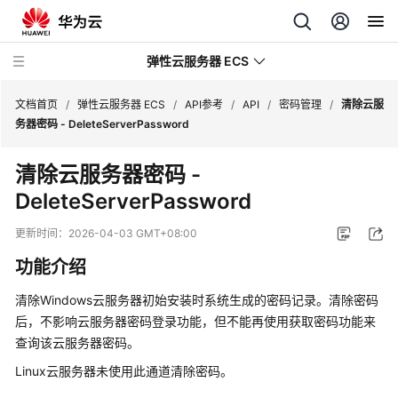
弹性云服务器 ECS
文档首页
/
弹性云服务器 ECS
/
API参考
/
API
/
密码管理
/
清除云服
务器密码 - DeleteServerPassword
最
清除云服务器密码 -
新
DeleteServerPassword
动
态
更新时间：
2026-04-03 GMT+08:00
服
功能介绍
务
公
清除Windows云服务器初始安装时系统生成的密码记录。清除密码
告
后，不影响云服务器密码登录功能，但不能再使用获取密码功能来
查询该云服务器密码。
产
Linux云服务器未使用此通道清除密码。
品