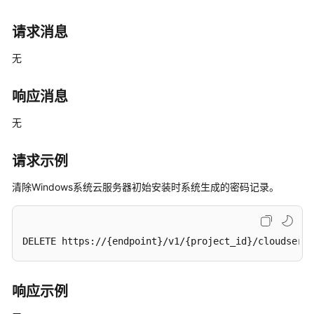
命
周
请求消息
期
管
无
理
响应消息
状
态
无
管
理
请求示例
批
清除Windows系统
云服务器
初始安装时系统生成的密码记录。
量
操
作
DELETE https://{endpoint}/v1/{project_id}/cloudserve
规
格
管
响应示例
理