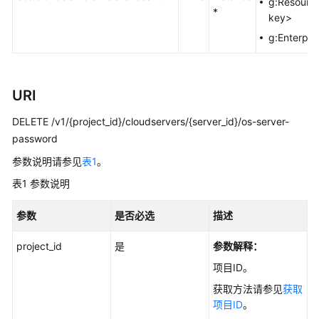
实
g:Resourc
*
践
key>
g:Enterpri
技
术
白
URI
皮
书
DELETE /v1/{project_id}/cloudservers/{server_id}/os-server-
password
API
参
参数说明请参见
表1
。
考
表1
参数说明
使
参数
是否必选
描述
用
前
project_id
是
参数解释：
必
项目ID。
读
获取方法请参见
获取
API
项目ID
。