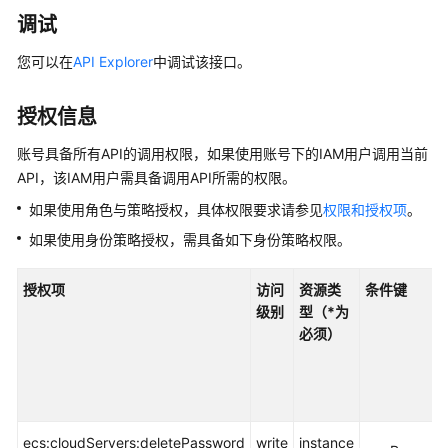
介
调试
绍
您可以在
API Explorer
中调试该接口。
计
费
说
授权信息
明
账号具备所有API的调用权限，如果使用账号下的IAM用户调用当前
API，该IAM用户需具备调用API所需的权限。
快
速
如果使用角色与策略授权，具体权限要求请参见
权限和授权项
。
入
如果使用身份策略授权，需具备如下身份策略权限。
门
授权项
访问
资源类
条件键
用
级别
型（*为
户
必须）
指
南
最
佳
ecs:cloudServers:deletePassword
write
instance