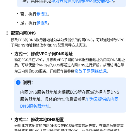
址。具体请参见
华为云提供的内网DNS服务器地址
。
环
境
否，执行
步骤3
。
搭
是，执行
步骤5
。
建
配置内网DNS
网
修改ECS的DNS服务器地址为华为云提供的内网DNS，可以通过修改VPC
站
子网DNS地址和修改本地DNS配置两种方式实现。
方式一：修改VPC子网DNS地址
搭
确定ECS所在VPC，并修改VPC子网的DNS服务器地址为内网DNS地址
建
后，可以使整个VPC内的ECS都通过内网DNS进行解析，从而访问在华
应
修改子网网络信息
为云内网的OBS服务。详细操作请参见
。
用
说明：
云
内网DNS服务器地址需根据ECS所在区域选择内网DNS
服
服务器地址，具体的地址信息请参见
华为云提供的内网
务
DNS服务器地址
。
器
安
全
方式二：修改本地DNS配置
采用此方式配置的内网DNS会在ECS每次重启后失效，在重启后需要重
新配置内网DNS才可以通过内网访问OBS。此处以通过命令行配置为