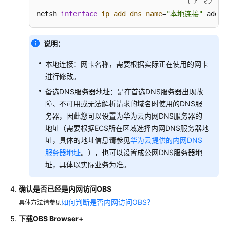
器
运
netsh 
interface
ip
add
dns
name
=
"本地连接"
 add
维
与
说明：
监
控
本地连接：网卡名称，需要根据实际正在使用的网卡
进行修改。
在
ECS
备选DNS服务器地址：是在首选DNS服务器出现故
上
障、不可用或无法解析请求的域名时使用的DNS服
通
务器，因此您可以设置为华为云内网DNS服务器的
过
地址（需要根据ECS所在区域选择内网DNS服务器地
内
址，具体的地址信息请参见
华为云提供的内网DNS
网
服务器地址
。），也可以设置成公网DNS服务器地
访
址，具体以实际业务为准。
问
OBS
确认是否已经是内网访问OBS
如何判断是否内网访问OBS？
具体方法请参见
概
述
下载OBS Browser+