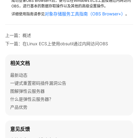
成功登录OBS Browser+后，便可以在Windows ECS上直接通过内网访问
用
OBS，进行基本的数据存取操作以及其他的高级设置操作。
obsutil
对象存储服务工具指南（OBS Browser+）
详细使用指南请参见
。
通
过
内
上一篇：概述
网
下一篇：在Linux ECS上使用obsutil通过内网访问OBS
访
问
OBS
相关文档
GPU
最新动态
实
一键式重置密码插件漏洞公告
例
图解弹性云服务器
最
什么是弹性云服务器？
佳
实
产品优势
践
稳
意见反馈
定