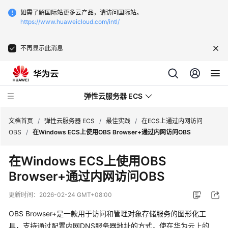
如需了解国际站更多云产品，请访问国际站。
https://www.huaweicloud.com/intl/
不再显示此消息
弹性云服务器 ECS
文档首页
/
弹性云服务器 ECS
/
最佳实践
/
在ECS上通过内网访问
OBS
/
在Windows ECS上使用OBS Browser+通过内网访问OBS
最
在Windows ECS上使用OBS
新
Browser+通过内网访问OBS
动
态
更新时间：
2026-02-24 GMT+08:00
服
OBS Browser+是一款用于访问和管理对象存储服务的图形化工
务
具，支持通过配置内网DNS服务器地址的方式，使在华为云上的