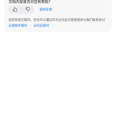
文档内容是否对您有帮助？
性
最
提供反馈
佳
实
如您有其它疑问，您也可以通过华为云社区问答频道来与我们联系探讨
践
云宝助手提问
云社区提问
MySQL
InnoDB
Cluster
高
可
用
实
践
使
用
VNC
©2026 Huaweicloud.com 版权所有
黔ICP备20004760号-14
苏B2-20130048号
Viewer
A2.B1.B2-20070312
增值电信业务经营许可证：B1.B2-20200593 | 代理域名注册服务机构：新网、西数
连
电子营业执照
贵公网安备 52990002000093号