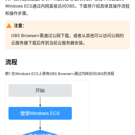
公
Windows ECS通过内网直接访问OBS，下面将介绍具体其操作流程
告
和操作步骤。
产
注意：
品
OBS Browser+需通过公网下载，或者从其他可以访问公网的
介
云服务器下载后传到当前云服务器安装。
绍
计
流程
费
说
图1
在Windows ECS上使用OBS Browser+通过内网访问OBS的流程
明
快
速
入
门
用
户