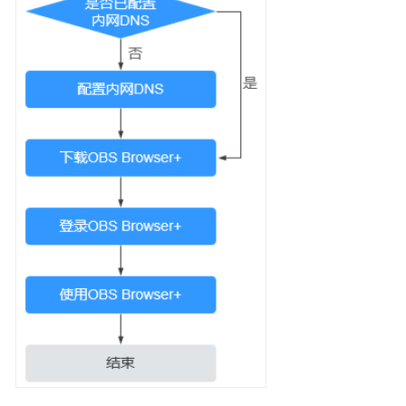
指
南
最
佳
实
践
ECS
最
佳
实
践
汇
总
ECS
搭
建
网