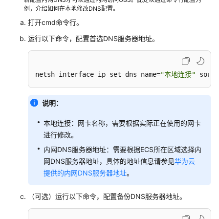
云
例，介绍如何在本地修改DNS配置。
服
打开cmd命令行。
务
器
运行以下命令，配置首选DNS服务器地址。
迁
移
netsh interface ip set dns name=
"本地连接"
 sourc
云
服
务
说明：
器
数
本地连接：网卡名称，需要根据实际正在使用的网卡
据
进行修改。
与
内网DNS服务器地址：需要根据ECS所在区域选择内
恢
网DNS服务器地址，具体的地址信息请参见
华为云
复
提供的内网DNS服务器地址
。
云
（可选）运行以下命令，配置备份DNS服务器地址。
服
务