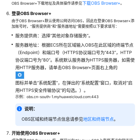
下载OBS Browser+
OBS Browser+下载地址及具体操作请参见
。
在
登录OBS Browser
+
Windows
ECS
由于OBS Browser+默认使用公网访问OBS，因此在登录OBS Browser+添
加账号时，“服务提供商”和“服务器地址”需要按照以下要求填写：
上
使
服务提供商：选择“其他对象存储服务”。
用
服务器地址：根据ECS所在区域输入OBS在此区域的终端节点
OBS
（Endpoint）和端口号（HTTPS协议端口号为“443”，HTTP
Browser+通
协议端口号为“80”。系统默认服务器为HTTPS服务器，如需使
过
用HTTP服务器，请单击OBS Browser+页面右上角的
内
网
访
图标并单击“系统配置”，在弹出的“系统配置”窗口，取消对“启
问
用HTTPS安全传输协议”的勾选。）。
OBS
示例：obs.cn-south-1.myhuaweicloud.com:443
说明：
在
Linux
OBS区域和终端节点信息请参见
地区和终端节点
。
ECS
上
开始使用OBS Browser
+
使