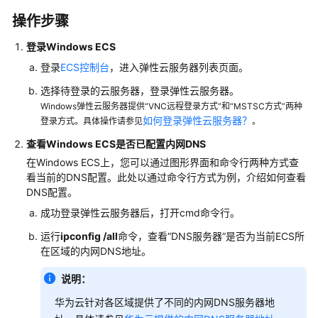
站
操作步骤
入
门
登录Windows ECS
登录
ECS控制台
，进入
弹性云服务器
列表页面。
ECS
自
选择待登录的云服务器，登录弹性云服务器。
助
Windows弹性云服务器提供“VNC远程登录方式”和“MSTSC方式”两种
建
如何登录弹性云服务器？
登录方式。具体操作请参见
。
站
查看Windows ECS是否已配置内网DNS
汇
在Windows ECS上，您可以通过图形界面和命令行两种方式查
总
看当前的DNS配置。此处以通过命令行方式为例，介绍如何查看
DNS配置。
选
型
成功登录弹性云服务器后，打开cmd命令行。
与
运行
ipconfig /all
命令，查看“DNS服务器”是否为当前ECS所
配
在区域的内网DNS地址。
置
说明：
搭
华为云针对各区域提供了不同的内网DNS服务器地
建