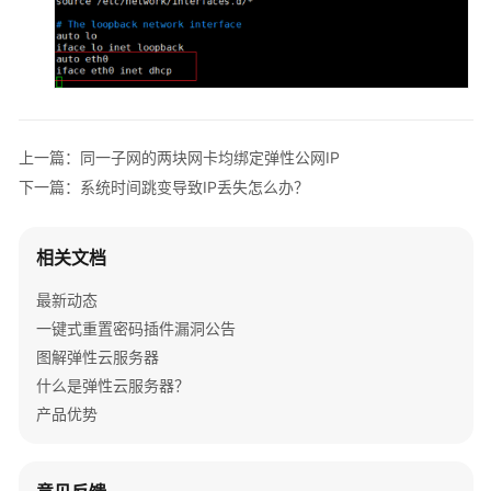
操
作
系
统
类
（Windows）
上一篇：同一子网的两块网卡均绑定弹性公网IP
下一篇：系统时间跳变导致IP丢失怎么办？
操
作
系
相关文档
统
类
最新动态
（Linux）
一键式重置密码插件漏洞公告
图解弹性云服务器
启
什么是弹性云服务器？
动
产品优势
失
败
远