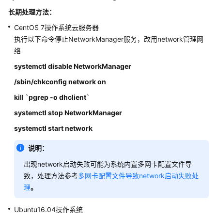
实
践
长期处理方法：
CentOS 7操作系统
云服务器
技
执行以下命令停止NetworkManager服务，改用network管理网
术
络
白
皮
systemctl disable NetworkManager
书
/sbin/chkconfig network on
kill `pgrep -o dhclient`
API
参
systemctl stop NetworkManager
考
systemctl start network
SDK
说明：
参
考
出现network启动失败可能为系统内置多网卡配置文件导
致，处理方法参考
多网卡配置文件导致network启动失败处
场
理
。
景
代
Ubuntu16.04操作系统