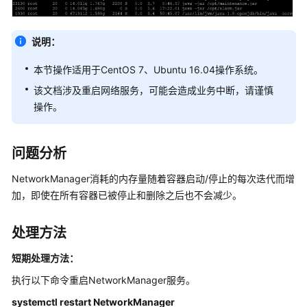
介
绍
说明：
计
费
本节操作适用于CentOS 7、Ubuntu 16.04操作系统。
说
该文档涉及重启网络服务，可能会造成业务中断，请谨慎
明
操作。
快
速
问题分析
入
门
NetworkManager消耗的内存量随着容器启动/停止的每次迭代而增
加，即使在所有容器已被停止和删除之后也不会减少。
用
户
处理方法
指
南
短期处理方法：
最
执行以下命令重启NetworkManager服务。
佳
systemctl restart NetworkManager