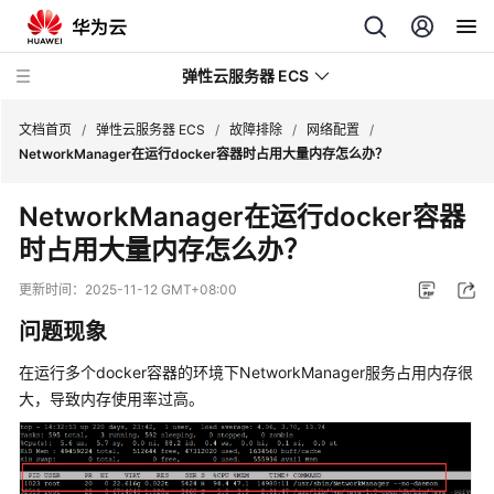
弹性云服务器 ECS
文档首页
/
弹性云服务器 ECS
/
故障排除
/
网络配置
/
NetworkManager在运行docker容器时占用大量内存怎么办？
最
NetworkManager在运行docker容器
新
时占用大量内存怎么办？
动
态
更新时间：
2025-11-12 GMT+08:00
服
问题现象
务
公
在运行多个docker容器的环境下NetworkManager服务占用内存很
告
大，导致内存使用率过高。
产
品