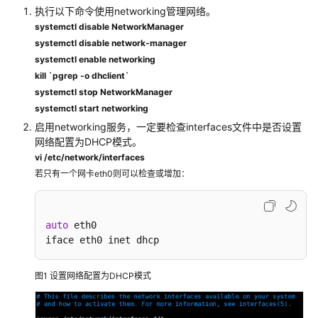
码
执行以下命令使用networking管理网络。
示
systemctl disable NetworkManager
例
systemctl disable network-manager
systemctl enable networking
常
kill `pgrep -o dhclient`
见
systemctl stop NetworkManager
问
systemctl start networking
题
启用networking服务，一定要检查interfaces文件中是否设置
网络配置为DHCP模式。
故
vi /etc/network/interfaces
障
若只有一个网卡eth0则可以检查或增加：
排
除
高
auto
 eth0

频
iface eth0 inet dhcp
故
障
图1
设置网络配置为DHCP模式
案
例