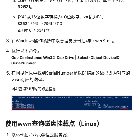
截取倒数的第21位-倒数17位，并标记为A1，本例中A1为
顿
3252f
。
（Windows）
将A1从16位数字转换为10位数字，标记为B1。
3252f
（16）> 206127(10)
ECS
本例中B1为206127。
卡
顿
在Windows操作系统中以管理员身份启动PowerShell。
（Linux）
执行以下命令。
Get-CimInstance Win32_DiskDrive | Select-Object DeviceID,
规
SerialNumber
格
变
在回显信息中找到SerialNumber是以B1结尾的磁盘即为对应的
更
wwn对应的磁盘。
图4
查询B1结尾的磁盘信息
操
作
系
统
变
使用wwn查询磁盘挂载点（Linux）
更
以root账号登录
弹性云服务器
。