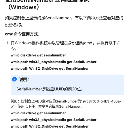
码
（Windows）
示
例
如果控制台上显示的是SerialNumber，有以下两种方法查看对应的
设备名称。
常
见
cmd命令查询方式：
问
在Windows操作系统中以管理员身份启动cmd，并执行以下命
题
令。
wmic diskdrive get serialnumber
高
wmic path win32_physicalmedia get SerialNumber
频
wmic path Win32_DiskDrive get SerialNumber
常
见
说明：
问
SerialNumber是磁盘UUID的前20位。
题
例如：控制台上VBD盘对应的SerialNumber为“97c876c0-54b3-460a-
产
b”，使用以下任一命令查询磁盘SerialNumber。
品
wmic diskdrive get serialnumber
咨
wmic path win32_physicalmedia get SerialNumber
询
wmic path Win32_DiskDrive get SerialNumber