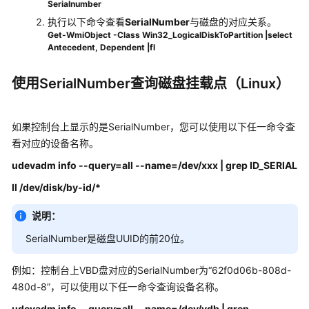
Serialnumber
区/
执行以下命令查看
SerialNumber
与磁盘的对应关系。
挂
Get-WmiObject -Class Win32_LogicalDiskToPartition |select
载/
Antecedent, Dependent |fl
扩
容
使用SerialNumber查询磁盘挂载点（Linux）
数
据
如果控制台上显示的是SerialNumber，您可以使用以下任一命令查
备
看对应的设备名称。
份
udevadm info --query=all --name=/dev/xxx | grep ID_SERIAL
与
恢
ll /dev/disk/by-id/*
复
说明：
网
SerialNumber是磁盘UUID的前20位。
络
配
例如：控制台上VBD盘对应的SerialNumber为“62f0d06b-808d-
置
480d-8”，可以使用以下任一命令查询设备名称。
弹
udevadm info --query=all --name=/dev/vdb | grep