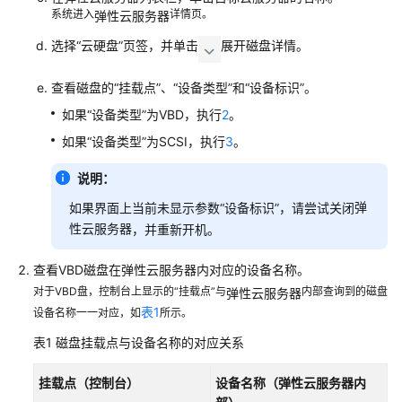
无
系统进入
详情页。
弹性云服务器
法
选择“云硬盘”页签，并单击
展开磁盘详情。
访
问
公
查看磁盘的“挂载点”、“设备类型”和“设备标识”。
网
如果“设备类型”为VBD，执行
2
。
如果“设备类型”为SCSI，执行
3
。
部
署
说明：
的
弹
网
如果界面上当前未显示参数“设备标识”，请尝试关闭
站/
性云服务器
，并重新开机。
应
用
查看VBD磁盘在
弹性云服务器
内对应的设备名称。
无
对于VBD盘，控制台上显示的“挂载点”与
内部查询到的磁盘
弹性云服务器
法
表1
设备名称一一对应，如
所示。
访
表1
磁盘挂载点与设备名称的对应关系
问
挂载点（控制台）
设备名称（
弹性云服务器
内
网