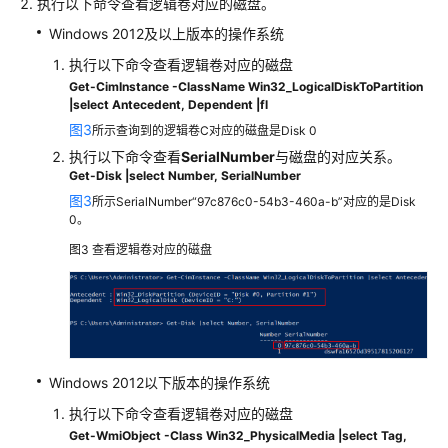
执行以下命令查看逻辑卷对应的磁盘。
Windows 2012及以上版本的操作系统
区
执行以下命令查看逻辑卷对应的磁盘
域
Get-CimInstance -ClassName Win32_LogicalDiskToPartition
与
|select Antecedent, Dependent |fl
可
图3
所示查询到的逻辑卷C对应的磁盘是Disk 0
用
区
执行以下命令查看
SerialNumber
与磁盘的对应关系。
Get-Disk |select Number, SerialNumber
图3
操
所示SerialNumber“97c876c0-54b3-460a-b”对应的是Disk
0。
作
系
图3
查看逻辑卷对应的磁盘
统
相
关
问
题
Windows 2012以下版本的操作系统
磁
执行以下命令查看逻辑卷对应的磁盘
盘
Get-WmiObject -Class Win32_PhysicalMedia |select Tag,
分