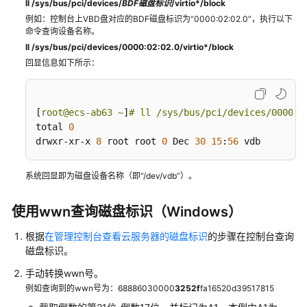
ll /sys/bus/pci/devices/
BDF磁盘标识
/virtio*/block
安
例如：控制台上VBD盘对应的BDF磁盘标识为“0000:02:02.0”，执行以下
装
命令查询设备名称。
咨
ll /sys/bus/pci/devices/0000:02:02.0/virtio*/block
询
回显信息如下所示：
文
件
[
root@ecs-ab63 ~
]
# ll /sys/bus/pci/devices/0000:0
上
total 
0
传/
drwxr-xr-x 
8
 root root 
0
 Dec 
30
15
:
56
 vdb
数
据
传
系统回显即为磁盘设备名称（即“/dev/vdb”）。
输
使用wwn查询磁盘标识（Windows）
ECS
根据
在管理控制台查看云服务器的磁盘标识
的步骤在控制台查询
故
磁盘标识。
障
手动转换wwn号。
ECS
例如查询到的wwn号为：68886030000
3252f
fa16520d39517815
卡