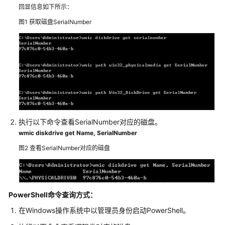
回显信息如下所示：
ECS
图1
获取磁盘SerialNumber
创
建
ECS
删
除
与
退
订
执行以下命令查看SerialNumber对应的磁盘。
wmic
diskdrive get Name, SerialNumber
远
程
图2
查看SerialNumber对应的磁盘
登
录
计
PowerShell命令查询方式：
费
在Windows操作系统中以管理员身份启动PowerShell。
相
关