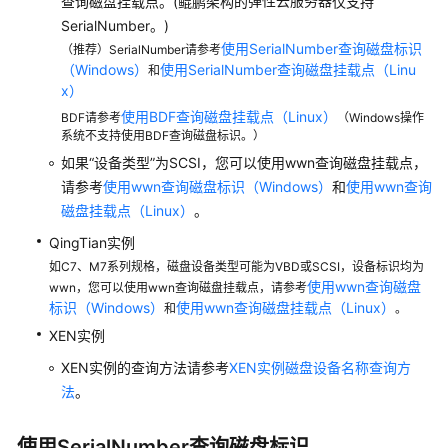
实
弹性云服务器
查询磁盘挂载点。(鲲鹏架构的
仅支持
践
SerialNumber。)
使用SerialNumber查询磁盘标识
（推荐）SerialNumber请参考
技
（Windows）
使用SerialNumber查询磁盘挂载点（Linu
和
术
x）
白
使用BDF查询磁盘挂载点（Linux）
BDF请参考
（Windows操作
皮
系统不支持使用BDF查询磁盘标识。）
书
如果“设备类型”为SCSI，您可以使用wwn查询磁盘挂载点，
请参考
使用wwn查询磁盘标识（Windows）
和
使用wwn查询
API
磁盘挂载点（Linux）
。
参
QingTian实例
考
如C7、M7系列规格，磁盘设备类型可能为VBD或SCSI，设备标识均为
使用wwn查询磁盘
wwn，您可以使用wwn查询磁盘挂载点，请参考
SDK
标识（Windows）
使用wwn查询磁盘挂载点（Linux）
和
。
参
XEN实例
考
XEN实例的查询方法请参考
XEN实例磁盘设备名称查询方
场
法
。
景
代
使用SerialNumber查询磁盘标识