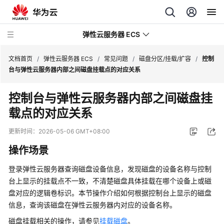
弹性云服务器 ECS
文档首页
/
弹性云服务器 ECS
/
常见问题
/
磁盘分区/挂载/扩容
/
控制
台与弹性云服务器内部之间磁盘挂载点的对应关系
最
控制台与
弹性云服务器
内部之间磁盘挂
新
载点的对应关系
动
态
更新时间：
2026-05-06 GMT+08:00
服
操作场景
务
公
登录
弹性云服务器
查询磁盘设备信息，发现磁盘的设备名称与控制
告
台上显示的挂载点不一致，不清楚磁盘具体挂载在哪个设备上或磁
盘对应的逻辑卷标识。本节操作介绍如何根据控制台上显示的磁盘
产
信息，查询该磁盘在
弹性云服务器
内对应的设备名称。
品
磁盘挂载相关的操作，请参见
挂载磁盘
。