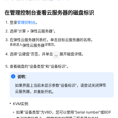
介
绍
在管理控制台查看云服务器的磁盘标识
计
登录
管理控制台
。
费
说
选择“
计算
> 弹性云服务器”。
明
在
弹性云服务器
列表栏，单击目标云服务器的名称。
系统进入
详情页。
弹性云服务器
快
速
选择“云硬盘”页签，并单击
展开磁盘详情。
入
门
查看磁盘的“设备类型”和“设备标识”。
说明：
用
户
弹性
如果界面上当前未显示参数“设备标识”，请尝试关闭
指
云服务器
，并重新开机。
南
KVM实例
最
如果“设备类型”为VBD，您可以使用“Serial number”或BDF
佳