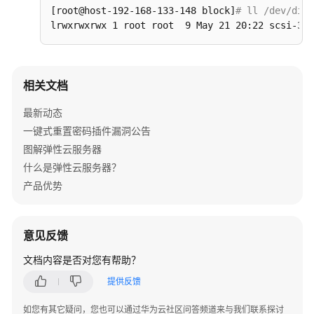
[root@host-192-168-133-148 block]
# ll /dev/disk
视
lrwxrwxrwx 1 root root  9 May 21 20:22 scsi-368
频
帮
助
相关文档
文
档
最新动态
下
一键式重置密码插件漏洞公告
载
图解弹性云服务器
什么是弹性云服务器？
产品优势
通
用
参
考
意见反馈
文档内容是否对您有帮助？
产
品
提供反馈
术
如您有其它疑问，您也可以通过华为云社区问答频道来与我们联系探讨
语