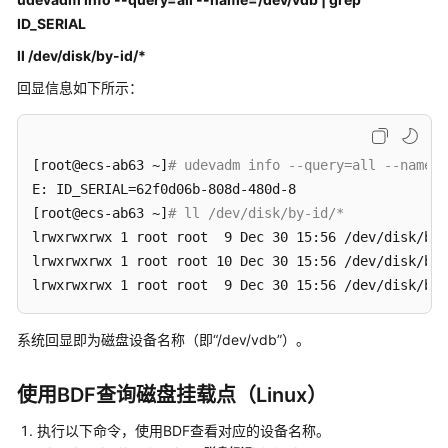
性
ID_SERIAL
公
ll /dev/disk/by-id/*
网
IP
回显信息如下所示：
类
密
[root@ecs-ab63 ~]
# udevadm info --query=all --name=/
码
E: ID_SERIAL=62f0d06b-808d-480d-8

与
[root@ecs-ab63 ~]
# ll /dev/disk/by-id/*
密
lrwxrwxrwx 1 root root  9 Dec 30 15:56 /dev/disk/by-
钥
对
lrwxrwxrwx 1 root root 10 Dec 30 15:56 /dev/disk/by-
lrwxrwxrwx 1 root root  9 Dec 30 15:56 /dev/disk/by-
应
用
系统回显即为磁盘设备名称（即“/dev/vdb”）。
搭
建
使用BDF查询磁盘挂载点（Linux）
及
软
执行以下命令，使用BDF查看对应的设备名称。
件