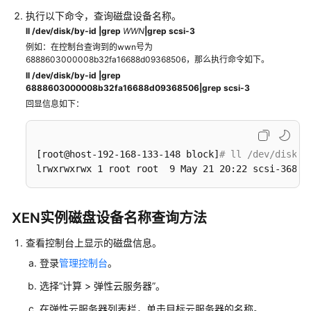
ECS
执行以下命令，查询磁盘设备名称。
安
ll /dev/disk/by-id |grep
WWN
|grep scsi-3
全
例如：在控制台查询到的wwn号为
排
6888603000008b32fa16688d09368506，那么执行命令如下。
查
ll /dev/disk/by-id |grep
6888603000008b32fa16688d09368506|grep scsi-3
资
回显信息如下：
源
管
理
[root@host-192-168-133-148 block]
# ll /dev/disk/b
与
lrwxrwxrwx 1 root root  9 May 21 20:22 scsi-36888
标
签
XEN实例磁盘设备名称查询方法
镜
像
查看控制台上显示的磁盘信息。
源
登录
管理控制台
。
管
理
选择“
计算
> 弹性云服务器”。
在
弹性云服务器
列表栏，单击目标云服务器的名称。