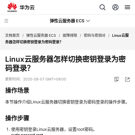
弹性云服务器 ECS
文档首页
/
弹性云服务器 ECS
/
故障排除
/
密码与密钥对
/
Linux云服
务器怎样切换密钥登录为密码登录？
最
Linux云服务器怎样切换密钥登录为密
新
码登录？
动
态
更新时间：
2025-08-07 GMT+08:00
服
操作场景
务
公
本节操作介绍Linux
云服务器
切换密钥登录为密码登录的操作步骤。
告
操作步骤
产
品
使用密钥登录Linux
云服务器
，设置root密码。
sudo passwd root