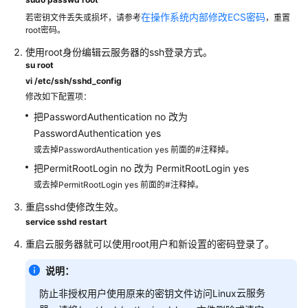
介
绍
在操作系统内部修改ECS密码
若密钥文件丢失或损坏，请参考
，重置
root密码。
计
使用root身份编辑
云服务器
的ssh登录方式。
费
su root
说
vi /etc/ssh/sshd_config
明
修改如下配置项：
把PasswordAuthentication no 改为
快
PasswordAuthentication yes
速
或去掉PasswordAuthentication yes 前面的#注释掉。
入
把PermitRootLogin no 改为 PermitRootLogin yes
门
或去掉PermitRootLogin yes 前面的#注释掉。
用
重启sshd使修改生效。
户
service sshd restart
指
重启
云服务器
就可以使用root用户和新设置的密码登录了。
南
说明：
最
云服务
佳
防止非授权用户使用原来的密钥文件访问Linux