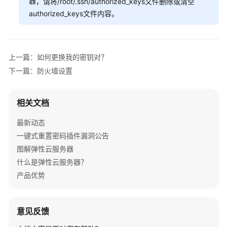
实
器
，请将/root/.ssh/authorized_keys文件删除或清空
践
authorized_keys文件内容。
技
术
上一篇：如何更换我的密钥对？
白
皮
下一篇：防火墙设置
书
相关文档
API
参
最新动态
考
一键式重置密码插件漏洞公告
SDK
图解弹性云服务器
参
什么是弹性云服务器？
考
产品优势
场
景
意见反馈
代