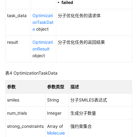
failed
用
API
task_data
Optimizati
分子优化任务的请求体
onTaskDat
API（医
a
object
疗
智
result
Optimizati
分子优化任务的返回结果
能
onResult
体
object
平
台）
表4
OptimizationTaskData
API（盘
古
参数
参数类型
描述
辅
助
smiles
String
分子SMILES表达式
制
药
num_trials
Integer
生成分子数量
平
台）
strong_constraints
Array of
强约束集合
Molecule