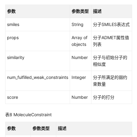
性
参数
参数类型
描述
任
务
smiles
String
分子SMILES表达式
（MCP）
props
Array of
分子ADMET属性值
附
objects
列表
录
similarity
Number
分子与初始分子的
CLI
相似度
命
令
num_fulfilled_weak_constraints
Integer
分子所满足的弱约
速
束数量
查
score
Number
分子的打分
常
见
问
表8
MoleculeConstraint
题
参数
参数类型
描述
视