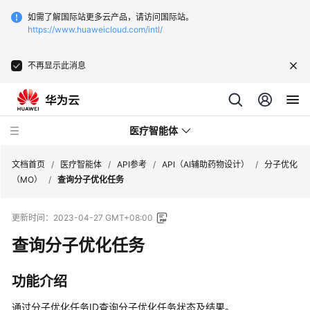
如需了解国际站更多云产品，请访问国际站。
https://www.huaweicloud.com/intl/
不再显示此消息
医疗智能体
文档首页
/
医疗智能体
/
API参考
/
API（AI辅助药物设计）
/
分子优化
（MO）
/
查询分子优化任务
最
更新时间：
2023-04-27 GMT+08:00
新
动
查询分子优化任务
态
功能介绍
服
务
通过分子优化任务ID查询分子优化任务状态及结果。