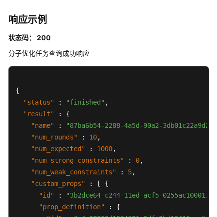
响应示例
状态码： 200
分子优化任务查询成功响应
{
"status"
:
"finished"
,
"result"
:
{
"name"
:
"87ba6b54-2288-4a5d-90a2-3db01c22a9d2"
,
"num_rounds"
:
10
,
"num_expected"
:
1000
,
"num_strong_constraints"
:
0
,
"num_weak_constraints"
:
5
,
"custom_props"
:
[
{
"id"
:
"3b2dce64-c244-11ed-acf5-0255ac100017"
,
"prop_definition"
:
{