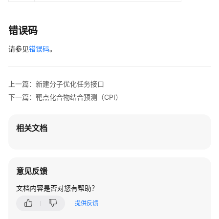
"num_fulfilled_weak_constraints"
:
2
,
"similarity"
:
0.6
,
错误码
"score"
:
0.304194
,
"props"
:
[
"C6H12"
,
"base"
,
0
,
0.163034
,
0.43
请参见
错误码
。
}
]
,
"weak_constraints"
:
[
{
"name"
:
"mw"
,
上一篇：新建分子优化任务接口
"type"
:
"range"
,
下一篇：靶点化合物结合预测（CPI）
"range"
:
[
100
,
600
]
}
,
{
"name"
:
"nhet"
,
相关文档
"type"
:
"range"
,
"range"
:
[
0
,
15
]
}
,
{
"name"
:
"fsp3"
,
意见反馈
"type"
:
"range"
,
文档内容是否对您有帮助？
"range"
:
[
0.07317073170731707
,
null
]
提供反馈
}
,
{
"name"
:
"qedmean"
,