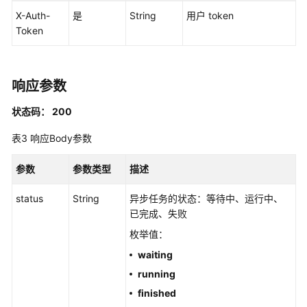
实
X-Auth-
是
String
用户 token
践
Token
API
参
考
响应参数
状态码： 200
使
用
表3
响应Body参数
前
必
参数
参数类型
描述
读
status
String
异步任务的状态：等待中、运行中、
API
已完成、失败
概
枚举值：
览
waiting
如
running
何
finished
调