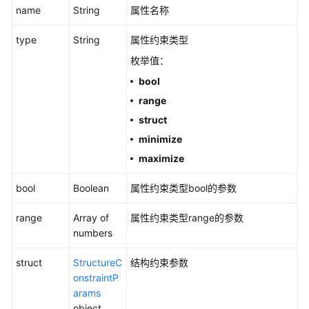
name
频
String
属性名称
帮
type
String
属性约束类型
助
枚举值：
文
bool
档
range
下
载
struct
minimize
maximize
通
用
bool
Boolean
属性约束类型bool的参数
参
考
range
Array of
属性约束类型range的参数
numbers
产
品
struct
StructureC
结构约束参数
术
onstraintP
语
arams
object