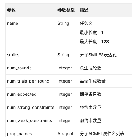
新
建
参数
参数类型
描述
分
子
name
String
任务名
优
最小长度：
1
化
最大长度：
128
任
务
smiles
String
分子SMILES表达式
接
口
num_rounds
Integer
总生成轮数
查
num_trials_per_round
Integer
每轮生成数量
询
分
num_expected
Integer
期望条目数
子
优
num_strong_constraints
Integer
强约束数量
化
任
num_weak_constraints
Integer
弱约束数量
务
prop_names
Array of
分子ADMET属性名列表