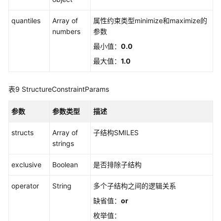
责
任
quantiles
Array of
属性约束类型minimize和maximize的
共
numbers
参数
担
最小值：
0.0
云
最大值：
1.0
服
务
表9
StructureConstraintParams
等
级
参数
参数类型
描述
协
议
structs
Array of
子结构SMILES
（SLA）
strings
白
exclusive
Boolean
是否排除子结构
皮
书
operator
String
多个子结构之间的逻辑关系
资
缺省值：
or
源
枚举值：