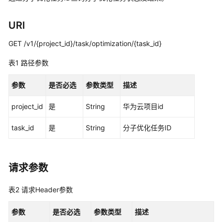
公
告
URI
产
GET /v1/{project_id}/task/optimization/{task_id}
品
介
表1
路径参数
绍
参数
是否必选
参数类型
描述
快
速
project_id
是
String
华为云项目id
入
门
task_id
是
String
分子优化任务ID
用
户
请求参数
指
南
表2
请求Header参数
最
参数
是否必选
参数类型
描述
佳