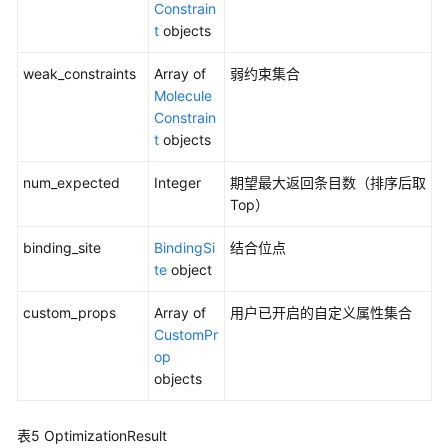
API（AI
Constrain
辅
t
objects
助
weak_constraints
药
Array of
弱约束集合
物
Molecule
设
Constrain
计）
t
objects
num_expected
Integer
期望最大返回条目数（排序后取
分
Top）
子
生
binding_site
BindingSi
结合位点
成
te
object
（MG）
custom_props
Array of
用户已开启的自定义属性集合
分
CustomPr
子
op
优
objects
化
（MO）
表5
OptimizationResult