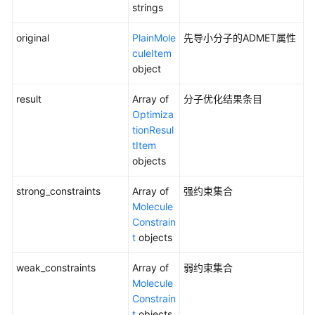
靶
strings
点
化
original
PlainMole
先导小分子的ADMET属性
合
culeItem
物
object
结
合
result
Array of
分子优化结果条目
预
Optimiza
测
tionResul
（CPI）
tItem
objects
分
子
strong_constraints
Array of
强约束集合
属
Molecule
性
Constrain
预
t
objects
测
（MPP）
weak_constraints
Array of
弱约束集合
Molecule
分
Constrain
子
t
objects