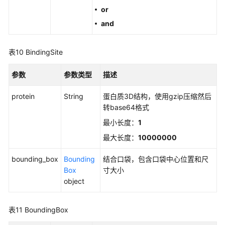
支
or
持
and
区
域
表10
BindingSite
系
统
参数
参数类型
描述
权
限
protein
String
蛋白质3D结构，使用gzip压缩然后
转base64格式
最小长度：
1
最大长度：
10000000
bounding_box
Bounding
结合口袋，包含口袋中心位置和尺
Box
寸大小
object
表11
BoundingBox