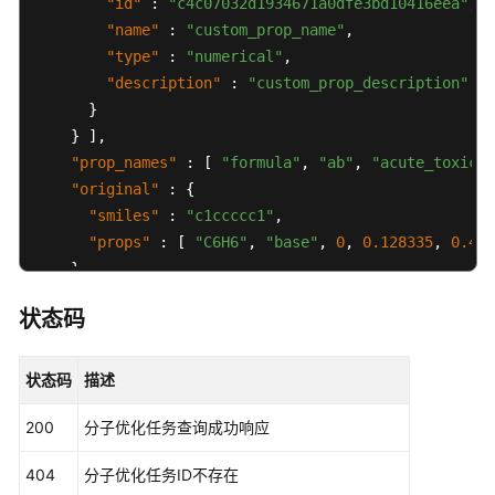
"id"
:
"c4c07032d1934671a0dfe3bd10416eea"
,
"name"
:
"custom_prop_name"
,
"type"
:
"numerical"
,
"description"
:
"custom_prop_description"
}
}
]
,
"prop_names"
:
[
"formula"
,
"ab"
,
"acute_toxicit
"original"
:
{
"smiles"
:
"c1ccccc1"
,
"props"
:
[
"C6H6"
,
"base"
,
0
,
0.128335
,
0.43
,
}
,
"result"
:
[
{
状态码
"smiles"
:
"c1ccccc1"
,
"num_fulfilled_weak_constraints"
:
3
,
"similarity"
:
0.8
,
状态码
描述
"score"
:
0.388029
,
200
分子优化任务查询成功响应
"props"
:
[
"C6H6"
,
"base"
,
0
,
0.128335
,
0.43
,
}
,
{
404
分子优化任务ID不存在
"smiles"
:
"C1CCCCC1"
,