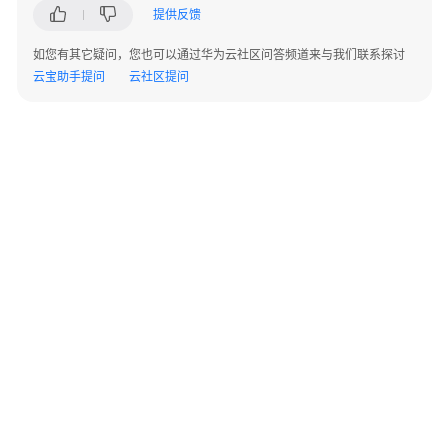
实
提供反馈
践
如您有其它疑问，您也可以通过华为云社区问答频道来与我们联系探讨
API
云宝助手提问
云社区提问
参
考
使
用
前
必
读
概
述
调
©2026 Huaweicloud.com 版权所有
黔ICP备20004760号-14
苏B2-20130048号
A2.B1.B2-20070312
用
增值电信业务经营许可证：B1.B2-20200593 | 代理域名注册服务机构：新网、西数
说
电子营业执照
贵公网安备 52990002000093号
明