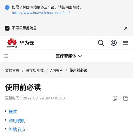
如需了解国际站更多云产品，请访问国际站。
https://www.huaweicloud.com/intl/
不再显示此消息
医疗智能体
文档首页
/
医疗智能体
/
API参考
/
使用前必读
使用前必读
最
新
更新时间：
2022-08-29 GMT+08:00
动
态
概述
调用说明
服
务
终端节点