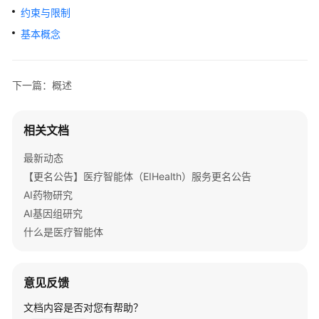
公
约束与限制
告
基本概念
产
品
下一篇：概述
介
绍
相关文档
快
速
最新动态
入
【更名公告】医疗智能体（EIHealth）服务更名公告
门
AI药物研究
AI基因组研究
用
户
什么是医疗智能体
指
南
意见反馈
最
文档内容是否对您有帮助？
佳