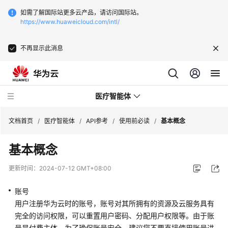
如需了解国际站更多云产品，请访问国际站。
https://www.huaweicloud.com/intl/
不再显示此消息
医疗智能体
文档首页
/
医疗智能体
/
API参考
/
使用前必读
/
基本概念
基本概念
最
新
更新时间：
2024-07-12 GMT+08:00
动
态
账号
用户注册华为云时的账号，账号对其所拥有的资源及云服务具有
服
完全的访问权限，可以重置用户密码、分配用户权限等。由于账
务
号是付费主体，为了确保账号安全，建议您不要直接使用账号进