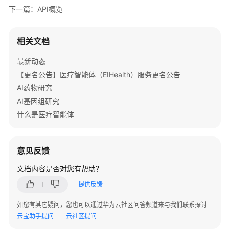
下一篇：API概览
终
端
节
相关文档
点
最新动态
【更名公告】医疗智能体（EIHealth）服务更名公告
约
束
AI药物研究
与
AI基因组研究
限
什么是医疗智能体
制
基
意见反馈
本
概
文档内容是否对您有帮助？
念
提供反馈
API
如您有其它疑问，您也可以通过华为云社区问答频道来与我们联系探讨
概
云宝助手提问
云社区提问
览