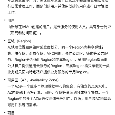
公
行日常管理工作，而是创建用户并使用创建的用户进行日常管理
告
工作。
产
用户
品
由账号在IAM中创建的用户，是云服务的使用人员，具有身份凭证
介
（密码和访问密钥）。
绍
区域（Region）
从地理位置和网络时延维度划分，同一个Region内共享弹性计
快
算、块存储、对象存储、VPC网络、弹性公网IP、镜像等公共服
速
务。Region分为通用Region和专属Region，通用Region指面向
入
门
公共租户提供通用云服务的Region；专属Region指只承载同一类
业务或只面向特定租户提供业务服务的专用Region。
用
可用区（AZ，Availability Zone）
户
一个AZ是一个或多个物理数据中心的集合，有独立的风火水电，
指
AZ内逻辑上再将计算、网络、存储等资源划分成多个集群。一个
南
Region中的多个AZ间通过高速光纤相连，以满足用户跨AZ构建高
可用性系统的需求。
最
佳
项目