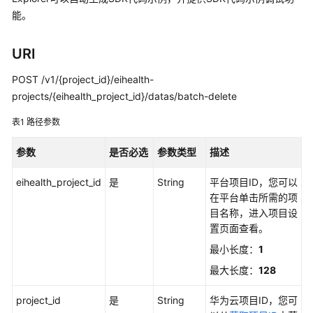
介
能。
绍
快
URI
速
入
POST /v1/{project_id}/eihealth-
门
projects/{eihealth_project_id}/datas/batch-delete
表1
路径参数
用
户
参数
是否必选
参数类型
描述
指
南
eihealth_project_id
是
String
平台项目ID，您可以
在平台单击所需的项
最
目名称，进入项目设
佳
置页面查看。
实
最小长度：
1
践
最大长度：
128
API
参
project_id
是
String
华为云项目ID，您可