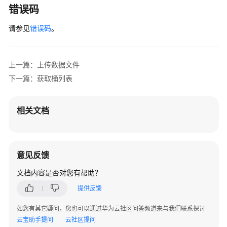
错误码
项
目
请参见
错误码
。
数
据
上一篇：上传数据文件
导
入
下一篇：获取桶列表
网
上
相关文档
数
据
引
意见反馈
用
项
文档内容是否对您有帮助？
目
提供反馈
数
据
如您有其它疑问，您也可以通过华为云社区问答频道来与我们联系探讨
云宝助手提问
云社区提问
订