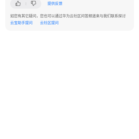
实
提供反馈
践
如您有其它疑问，您也可以通过华为云社区问答频道来与我们联系探讨
云宝助手提问
云社区提问
API
参
考
使
用
前
必
读
API
概
览
©2026 Huaweicloud.com 版权所有
黔ICP备20004760号-14
苏B2-20130048号
A2.B1.B2-20070312
如
增值电信业务经营许可证：B1.B2-20200593 | 代理域名注册服务机构：新网、西数
何
电子营业执照
贵公网安备 52990002000093号
调