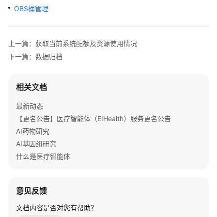
公
OBS桶管理
告
产
上一篇：获取当前系统配额及资源使用情况
品
下一篇：数据归档
介
绍
相关文档
快
速
最新动态
入
【更名公告】医疗智能体（EIHealth）服务更名公告
门
AI药物研究
AI基因组研究
用
什么是医疗智能体
户
指
南
意见反馈
最
文档内容是否对您有帮助？
佳