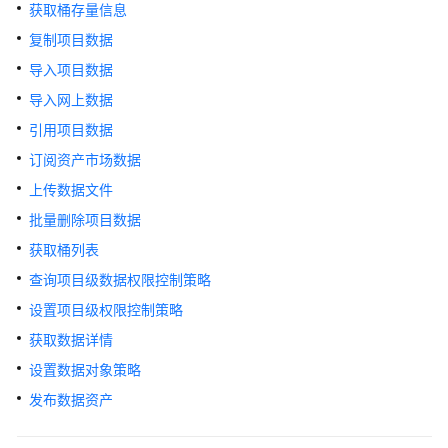
公
获取桶存量信息
告
复制项目数据
导入项目数据
产
品
导入网上数据
介
引用项目数据
绍
订阅资产市场数据
快
上传数据文件
速
批量删除项目数据
入
获取桶列表
门
查询项目级数据权限控制策略
用
设置项目级权限控制策略
户
获取数据详情
指
南
设置数据对象策略
发布数据资产
最
佳