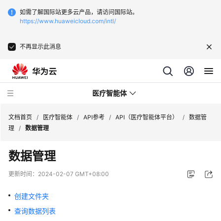
如需了解国际站更多云产品，请访问国际站。
https://www.huaweicloud.com/intl/
不再显示此消息
医疗智能体
文档首页
/
医疗智能体
/
API参考
/
API（医疗智能体平台）
/
数据管
理
/
数据管理
最
数据管理
新
动
更新时间：
2024-02-07 GMT+08:00
态
创建文件夹
服
查询数据列表
务