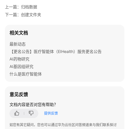
实
上一篇：归档数据
践
下一篇：创建文件夹
API
参
相关文档
考
最新动态
使
【更名公告】医疗智能体（EIHealth）服务更名公告
用
AI药物研究
前
AI基因组研究
必
读
什么是医疗智能体
API
概
意见反馈
览
文档内容是否对您有帮助？
如
提供反馈
何
如您有其它疑问，您也可以通过华为云社区问答频道来与我们联系探讨
调