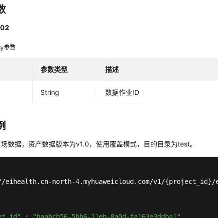
数
02
dy参数
参数类型
描述
String
数据作业ID
例
场数据，资产数据版本为v1.0，使用覆盖模式，目的目录为test。
//eihealth.cn-north-4.myhuaweicloud.com/v1/{project_id}/e
et_id"
 : 
"baabcb56-5bb6-11eb-8a0d-fa163e3ddba1"
,
