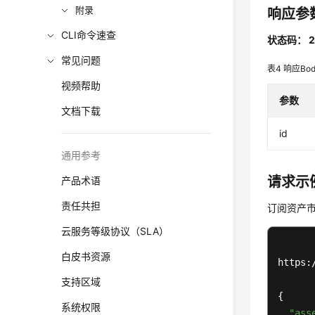
附录
响应参
CLI命令速查
状态码： 2
常见问题
表4
响应Bo
视频帮助
参数
文档下载
id
通用参考
请求示
产品术语
责任共担
订阅资产市
云服务等级协议（SLA）
白皮书资源
https:
支持区域
{

系统权限
"ass