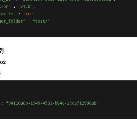
sion"
 : 
"v1.0"
,

rwrite"
 : 
true
,

get_folder"
 : 
"test/"
例
02
D
:
"94116a6b-1945-4581-b64c-2cea712988ab"