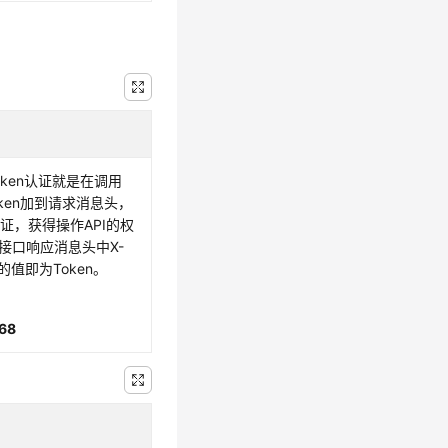
Token认证就是在调用
oken加到请求消息头，
证，获得操作API的权
接口响应消息头中X-
ken的值即为Token。
68