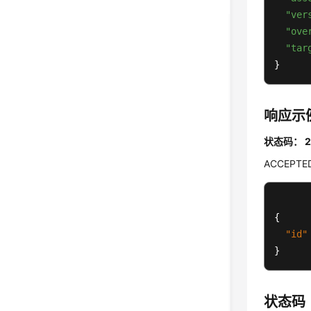
"ver
"ove
"tar
}
响应示
状态码： 2
ACCEPTE
{
"id"
}
状态码