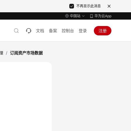
不再显示此消息
中国站
华为云App
文档
备案
控制台
登录
注册
理
/
订阅资产市场数据