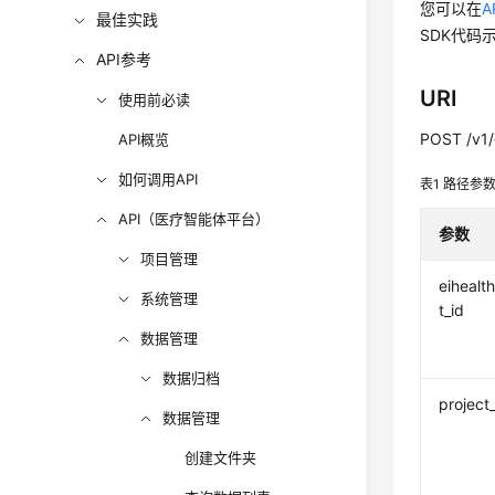
您可以在
A
最佳实践
SDK代码
API参考
URI
使用前必读
POST /v1/{
API概览
如何调用API
表1
路径参
API（医疗智能体平台）
参数
项目管理
eihealt
系统管理
t_id
数据管理
数据归档
project
数据管理
创建文件夹