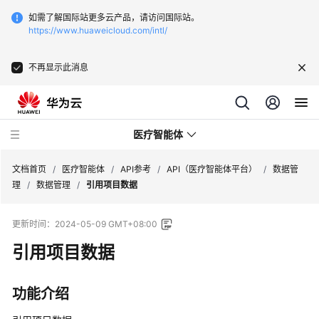
如需了解国际站更多云产品，请访问国际站。
https://www.huaweicloud.com/intl/
不再显示此消息
医疗智能体
文档首页
/
医疗智能体
/
API参考
/
API（医疗智能体平台）
/
数据管
理
/
数据管理
/
引用项目数据
最
更新时间：
2024-05-09 GMT+08:00
新
动
引用项目数据
态
功能介绍
服
务