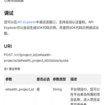
引用项目数据
公
告
调试
产
您可以在
API Explorer
中调试该接口，支持自动认证鉴权。API
品
Explorer可以自动生成SDK代码示例，并提供SDK代码示例调试功
介
能。
绍
快
URI
速
入
POST /v1/{project_id}/eihealth-
门
projects/{eihealth_project_id}/datas/quote
表1
路径参数
用
户
参数
是否必选
参数类型
描述
指
南
eihealth_project_id
是
String
平台项目ID，您可以
在平台单击所需的项
最
目名称，进入项目设
佳
置页面查看。