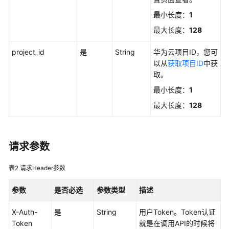
实
最小长度：
1
践
最大长度：
128
API
参
project_id
是
String
华为云项目ID，您可
考
以从
获取项目ID
中获
取。
使
最小长度：
1
用
最大长度：
128
前
必
读
请求参数
API
概
表2
请求Header参数
览
参数
是否必选
参数类型
描述
如
何
X-Auth-
是
String
用户Token。Token认证
调
Token
就是在调用API的时候将