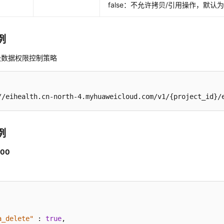
false：不允许拷贝/引用操作，默认为t
例
级数据权限控制策略
//eihealth.cn-north-4.myhuaweicloud.com/v1/{project_id}/
例
00
a_delete"
:
true
,