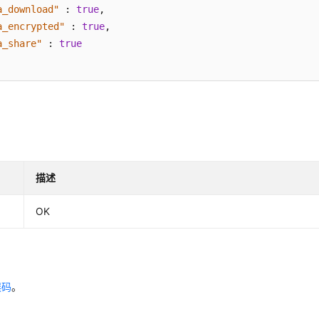
a_download"
:
true
,
a_encrypted"
:
true
,
a_share"
:
true
描述
OK
误码
。