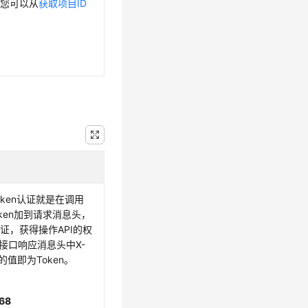
，您可以从
获取项目ID
Token认证就是在调用
oken加到请求消息头，
证，获得操作API的权
接口响应消息头中X-
ken的值即为Token。
68