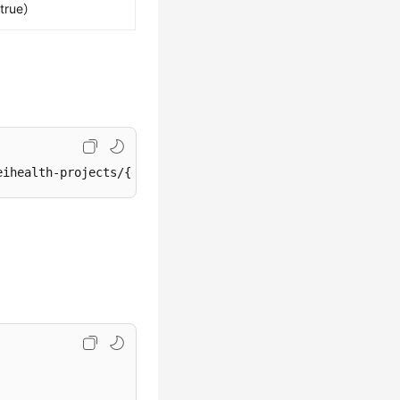
rue）
eihealth-projects/{eihealth_project_id}/datas/policy