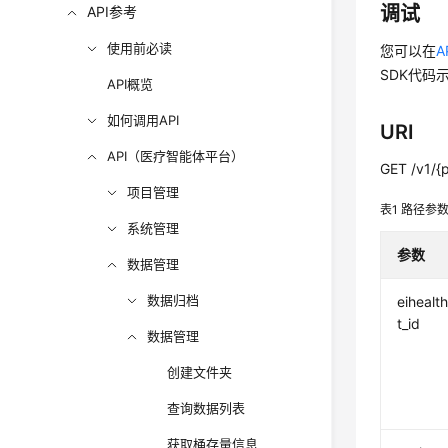
调试
API参考
使用前必读
您可以在
A
SDK代码
API概览
如何调用API
URI
API（医疗智能体平台）
GET /v1/{p
项目管理
表1
路径参
系统管理
参数
数据管理
数据归档
eihealt
t_id
数据管理
创建文件夹
查询数据列表
获取桶存量信息