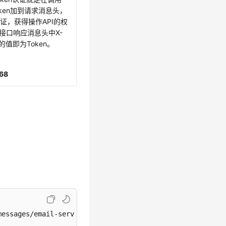
oken加到请求消息头，
证，获得操作API的权
接口响应消息头中X-
ken的值即为Token。
68
messages/email-serve