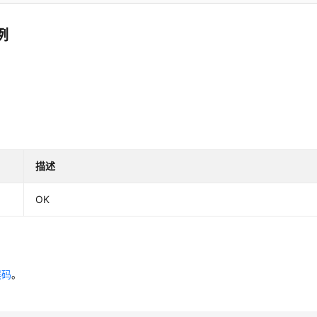
例
描述
OK
误码
。