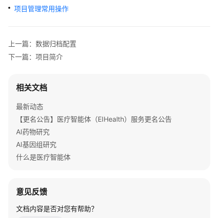
公
项目管理常用操作
告
产
上一篇：数据归档配置
品
下一篇：项目简介
介
绍
相关文档
快
速
最新动态
入
【更名公告】医疗智能体（EIHealth）服务更名公告
门
AI药物研究
AI基因组研究
用
什么是医疗智能体
户
指
南
意见反馈
用
文档内容是否对您有帮助？
户