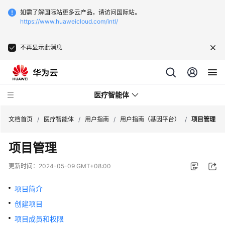
如需了解国际站更多云产品，请访问国际站。
https://www.huaweicloud.com/intl/
不再显示此消息
医疗智能体
文档首页
/
医疗智能体
/
用户指南
/
用户指南（基因平台）
/
项目管理
项目管理
最
新
更新时间：
2024-05-09 GMT+08:00
动
态
项目简介
创建项目
服
务
项目成员和权限