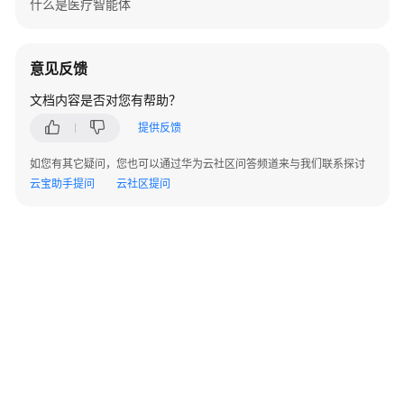
什么是医疗智能体
体
eihealth-
toolkit
意见反馈
获
文档内容是否对您有帮助？
取
并
提供反馈
使
如您有其它疑问，您也可以通过华为云社区问答频道来与我们联系探讨
用
云宝助手提问
云社区提问
命
令
行
工
具
eihealth-
toolkit
系
统
设