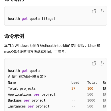
公
告
health 
get
 quota [flags]
产
品
介
绍
命令示例
本节以Windows为例介绍eihealth-toolkit的使用过程，Linux和
快
macOS环境使用方法基本相同，可参考。
速
入
门
health 
get
 quota

用
# 执行成功返回结果如下

户
Name                      	Used  	Total  	Unit	

指
Total projects            	
27
100
    	NUM 	

南
Applications 
per
 project  	
Backups 
per
 project       	
最
Instances 
per
 project     	
佳