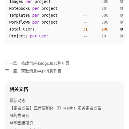
Images 
per
 project        	
实
Notebooks 
per
 project     	
践
Templates 
per
 project     	
API
Workflows 
per
 project     	
参
Total users               	
31
100
    	NUM 	

考
Projects 
per
user
--    	10     	NUM
CLI
命
令
上一篇：修改供应商logo和名称配置
速
下一篇：获取消息中心消息列表
查
什
相关文档
么
是
最新动态
医
【更名公告】医疗智能体（EIHealth）服务更名公告
疗
AI药物研究
智
AI基因组研究
能