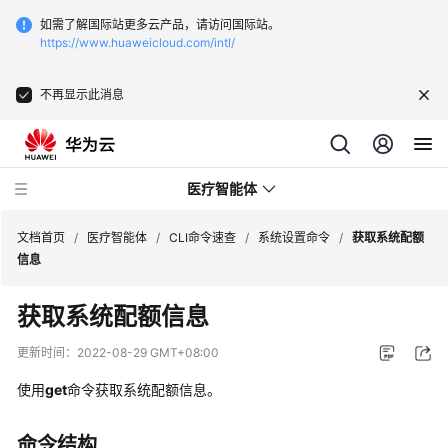
如需了解国际站更多云产品，请访问国际站。
https://www.huaweicloud.com/intl/
不再显示此消息
医疗智能体
文档首页
/
医疗智能体
/
CLI命令速查
/
系统设置命令
/
获取系统配额
信息
最
获取系统配额信息
新
动
更新时间：
2022-08-29 GMT+08:00
态
使用
get
命令获取系统配额信息。
服
务
命令结构