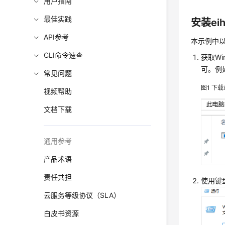
用户指南
最佳实践
安装eihe
API参考
本示例中以
CLI命令速查
获取Wi
可。例
常见问题
图1
下载
视频帮助
文档下载
通用参考
产品术语
责任共担
使用键盘
云服务等级协议（SLA）
白皮书资源