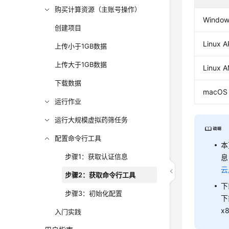
购买计算资源（主账号操作）
Windo
创建项目
Linux 
上传小于1GB数据
上传大于1GB数据
Linux 
下载数据
macOS
运行作业
运行大规模虚拟药筛任务
配置命令行工具
本
步骤1：获取认证信息
息
云
步骤2：获取命令行工具
下
步骤3：初始化配置
下
x8
入门实践