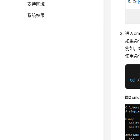
支持区域
系统权限
进入c
如果命
例如，
使用命
cd
 /
图2
cm