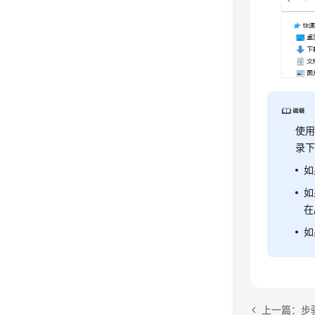
使用
录下
如
如
在/
如
上一篇：步