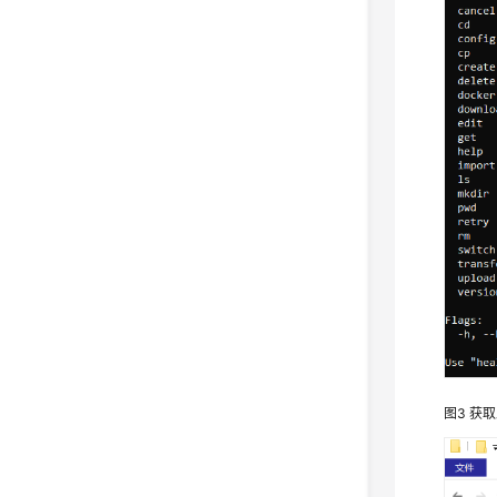
图3
获取