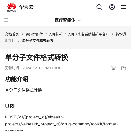
医疗智能体
文档首页
/
医疗智能体
/
API参考
/
API（盘古辅助制药平台）
/
药物通
用接口
/
单分子文件格式转换
最
单分子文件格式转换
新
动
更新时间：
2024-12-13 GMT+08:00
态
功能介绍
服
单分子文件格式转换。
务
公
告
URI
POST /v1/{project_id}/eihealth-
产
projects/{eihealth_project_id}/drug-common/toolkit/format-
品
converter