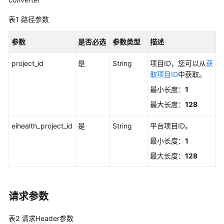
介
绍
表1
路径参数
快
参数
是否必选
参数类型
描述
速
入
project_id
是
String
项目ID，您可以从
获
门
取项目ID
中获取。
最小长度：
1
用
户
最大长度：
128
指
南
eihealth_project_id
是
String
平台项目ID。
最小长度：
1
最
最大长度：
128
佳
实
践
请求参数
API
参
表2
请求Header参数