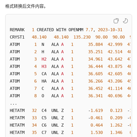
图
格式转换后文件内容。
计
算
REMARK   
1
 CREATED WITH OPENMM 
7.7
, 
2023
-
10
-
31
配
CRYST1   
48.140
48.140
135.230
90.00
90.00
90.
体
ATOM      
间
1
  N   ALA 
A
1
35.884
42.999
47.5
的
ATOM      
2
  H   ALA 
A
1
35.251
42.514
48.4
3D
ATOM      
3
H2
  ALA 
A
1
34.961
43.642
47.1
结
ATOM      
4
H3
  ALA 
A
1
36.444
43.875
48.1
构
ATOM      
5
  CA  ALA 
A
1
36.605
42.605
46.3
差
ATOM      
6
  HA  ALA 
A
1
36.266
43.206
45.3
异
ATOM      
7
  C   ALA 
A
1
36.452
41.114
46.0
ATOM      
8
  O   ALA 
A
1
36.341
40.696
44.9
创
... 

建
HETATM   
32
  C4  UNL Z   
1
      -
1.619
0.123
  -
1.6
配
HETATM   
33
  C5  UNL Z   
1
      -
0.461
0.209
  -
0.6
体
HETATM   
34
  C6  UNL Z   
1
0.464
1.262
  -
0.7
文
HETATM   
件
35
  C7  UNL Z   
1
1.530
1.346
0.1