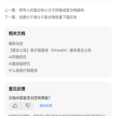
文
件
上一篇：将传入的蛋白和小分子拼接成复合物结构
预
下一篇：创建分子或分子复合物批量下载任务
览
任
务
相关文档
创
最新动态
建
【更名公告】医疗智能体（EIHealth）服务更名公告
配
AI药物研究
体
AI基因组研究
相
似
什么是医疗智能体
性
图
计
意见反馈
算
文档内容是否对您有帮助？
任
务
提供反馈
查