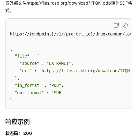
将外部文件https://files.rcsb.org/download/1TQN.pdb转为SDF格
袋
式。
检
测
配
https://{endpoint}/v1/{project_id}/drug-common/toolk
体
格
{ 

式
"file"
 : { 

转
"source"
 : 
"EXTRANET"
, 

换
"url"
 : 
"https://files.rcsb.org/download/1TQN.pd
为
  }, 

SMILES
"in_format"
 : 
"PDB"
, 

"out_format"
 : 
"SDF"
生
}
成
相
互
作
响应示例
用
状态码： 200
2D