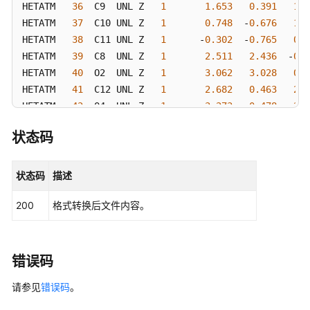
预
HETATM   
36
  C9  UNL Z   
1
1.653
0.391
1.1
览
HETATM   
37
  C10 UNL Z   
1
0.748
  -
0.676
1.2
任
HETATM   
38
  C11 UNL Z   
1
      -
0.302
  -
0.765
0.3
务
HETATM   
39
  C8  UNL Z   
1
2.511
2.436
  -
0.0
HETATM   
40
  O2  UNL Z   
1
3.062
3.028
0.8
查
HETATM   
41
  C12 UNL Z   
1
2.682
0.463
2.2
询
HETATM   
42
  O4  UNL Z   
1
3.273
  -
0.478
2.7
配
HETATM   
43
  O3  UNL Z   
1
2.796
1.722
2.6
体
状态码
HETATM   
44
  H12 UNL Z   
1
3.751
1.920
2.5
文
TER 

件
ENDMDL 
预
状态码
描述
览
任
200
格式转换后文件内容。
务
删
错误码
除
配
请参见
错误码
。
体