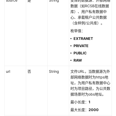
source
是
String
受体的数据源：外部网络
药
数据（如RCSB在线数据
物
库）、用户私有数据中
通
心、承载租户公共数据
用
（含样例/公共库）。
接
枚举值：
口
EXTRANET
PRIVATE
生
成
PUBLIC
分
RAW
子
SVG
url
否
String
文件URL，当数据源为外
图
部网络数据时为https地
址，为用户私有数据中心
生
时为项目路径，为公共数
成
据场景时为obs地址。
分
最小长度：
1
子
SDF
最大长度：
2000
三