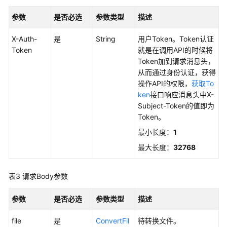
考
参数
是否必选
参数类型
描述
使
用
X-Auth-
是
String
用户Token。Token认证
前
Token
就是在调用API的时候将
必
Token加到请求消息头，
读
从而通过身份认证，获得
操作API的权限，
获取To
API
ken
接口响应消息头中X-
概
Subject-Token的值即为
览
Token。
最小长度：
1
如
最大长度：
32768
何
调
用
表3
请求Body参数
API
参数
是否必选
参数类型
描述
API（医
疗
file
是
ConvertFil
待转换文件。