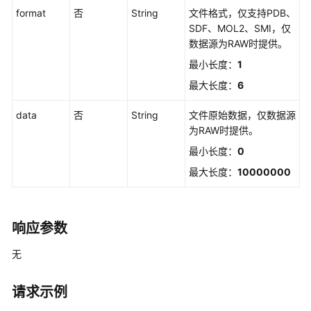
维
format
否
String
文件格式，仅支持PDB、
结
SDF、MOL2、SMI，仅
构
数据源为RAW时提供。
最小长度：
1
受
最大长度：
6
体
预
data
否
String
文件原始数据，仅数据源
处
为RAW时提供。
理
最小长度：
0
受
最大长度：
10000000
体
信
息
响应参数
解
析
无
受
请求示例
体
口