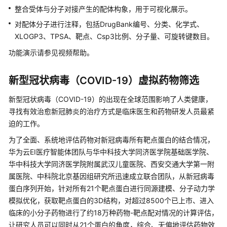
介
整合受体与分子对接产生的配体构象，用于可视化展示。
绍
对配体分子进行注释，包括DrugBank编号、分类、化学式、
快
XLOGP3、TPSA、靶点、Csp3比例、分子量、可旋转键数目。
速
功能演示请参见视频帮助。
入
门
新型冠状病毒（COVID-19）虚拟药物筛选
用
新型冠状病毒（COVID-19）的出现在全球范围影响了人类健康，
户
寻找有效治愈新冠肺炎的治疗方式是临床医生和药物研发人员最紧
指
迫的工作。
南
为了全面、系统地评估药物对新冠病毒所有靶点蛋白的结合情况，
最
华为云EI医疗智能体团队与华中科技大学同济医学院基础医学院、
佳
华中科技大学同济医学院附属武汉儿童医院、西安交通大学第一附
实
属医院、中科院北京基因组研究所迅速成立联合团队，从新冠病毒
践
蛋白序列开始，针对所有21个靶点蛋白进行同源建模、分子动力学
模拟优化，获取靶点蛋白的3D结构，对超过8500个已上市、进入
基
临床的小分子药物进行了约18万种药物-靶点配对情况的计算评估，
于
让研究人员可以同时从21个蛋白的角度，综合、无偏地评估药物效