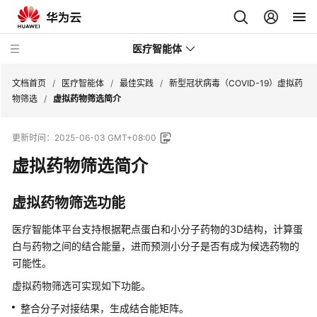
医疗智能体
文档首页
/
医疗智能体
/
最佳实践
/
新型冠状病毒（COVID-19）虚拟药
物筛选
/
虚拟药物筛选简介
最
更新时间：
2025-06-03 GMT+08:00
新
动
虚拟药物筛选简介
态
虚拟药物筛选功能
服
务
医疗智能体平台支持根据靶点蛋白和小分子药物的3D结构，计算蛋
公
白与药物之间的结合能量，进而预测小分子是否有成为候选药物的
告
可能性。
虚拟药物筛选可实现如下功能。
产
品
整合分子对接结果，生成结合能矩阵。