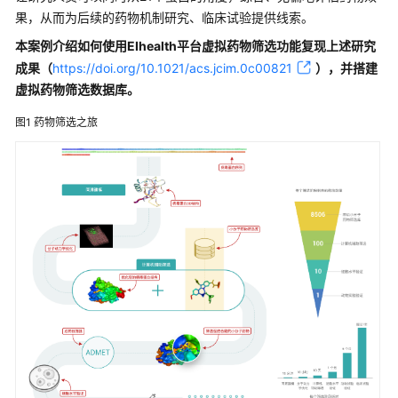
二
果，从而为后续的药物机制研究、临床试验提供线索。
代
测
本案例介绍如何使用EIhealth平台虚拟药物筛选功能复现上述研究
序
成果（
https://doi.org/10.1021/acs.jcim.0c00821
），并搭建
的
虚拟药物筛选数据库。
基
因
图1
药物筛选之旅
组
突
变
检
测
新
型
冠
状
病
毒
（COVID-
19）