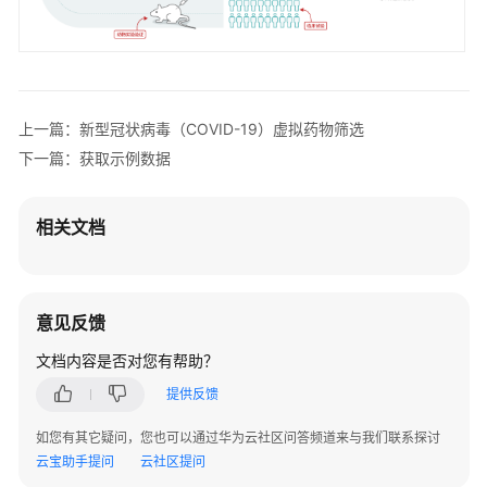
虚
拟
药
物
筛
上一篇：新型冠状病毒（COVID-19）虚拟药物筛选
选
下一篇：获取示例数据
虚
拟
相关文档
药
物
筛
选
意见反馈
简
介
文档内容是否对您有帮助？
提供反馈
获
取
如您有其它疑问，您也可以通过华为云社区问答频道来与我们联系探讨
示
云宝助手提问
云社区提问
例