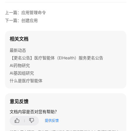
-
test
管
outputs:
理
上一篇：应用管理命令
命
-
name:
'output-dir'
下一篇：创建应用
令
type:
DIRECTORY
pattern:
'*'
数
相关文档
required:
true
据
description:
''
最新动态
管
values:
理
【更名公告】医疗智能体（EIHealth）服务更名公告
-
'/output'
命
AI药物研究
令
AI基因组研究
什么是医疗智能体
数
据
库
意见反馈
管
理
文档内容是否对您有帮助？
命
提供反馈
令