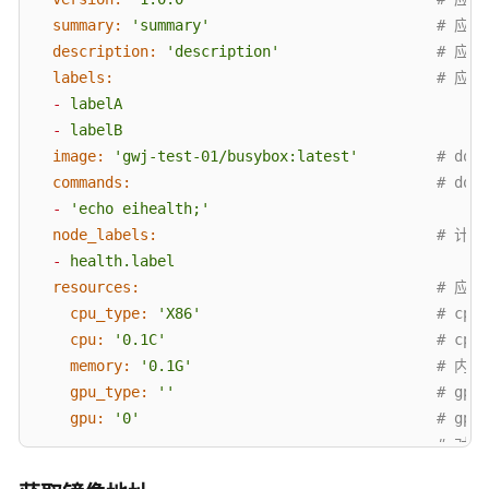
考
summary:
'summary'
# 应用
CLI
description:
'description'
# 应用
命
labels:
# 应
令
-
labelA
速
-
labelB
查
image:
'gwj-test-01/busybox:latest'
# do
commands:
# d
什
-
'echo eihealth;'
么
node_labels:
# 计
是
-
health.label
医
resources:
# 应
疗
cpu_type:
'X86'
# cp
智
cpu:
'0.1C'
# c
能
体
memory:
'0.1G'
# 内
eihealth-
gpu_type:
''
# gp
toolkit
gpu:
'0'
# gp
# 对
获
inputs:
取