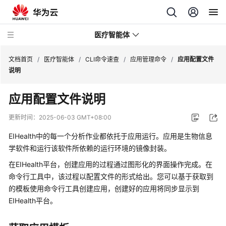
医疗智能体
文档首页
/
医疗智能体
/
CLI命令速查
/
应用管理命令
/
应用配置文件
说明
最
应用配置文件说明
新
动
更新时间：
2025-06-03 GMT+08:00
态
EIHealth中的每一个分析作业都依托于应用运行。应用是生物信息
服
学软件和运行该软件所依赖的运行环境的镜像封装。
务
在EIHealth平台，创建应用的过程通过图形化的界面操作完成。在
公
命令行工具中，该过程以配置文件的形式给出。您可以基于获取到
告
的模板使用命令行工具创建应用，创建好的应用将同步显示到
EIHealth平台。
产
品