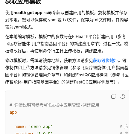
介
获取应用模板
绍
使用
health get app -s
命令获取创建应用的模板，复制模板并保存
到本地，您可以保存成.yaml或.txt文件，保存为txt文件时，其内容
快
需为yaml格式。
速
入
在本地编写模板，模板中的参数与在EIHealth平台
新建应用
（参考
门
《医疗智能体-用户指南基因平台》的
新建应用
章节）
过程一致。模
板修改好后，再使用命令行工具上传模板，创建应用。
用
修改模板时，需填写镜像地址，获取方法请参见
获取镜像地址
。镜
户
指
像制作和上传方法请参见
镜像管理
（参考《医疗智能体-用户指南基
南
因平台》的
镜像管理简介
章节）
和
创建FastQC应用样例（参考《医
疗智能体-用户指南基因平台》的
创建FastQC应用样例
章节）
。
最
佳
实
# 详情说明可参考API文档中应用管理-创建应用
践
app:
API
name:
'demo-app'
# 应
参
version:
'1.0.0'
# 应