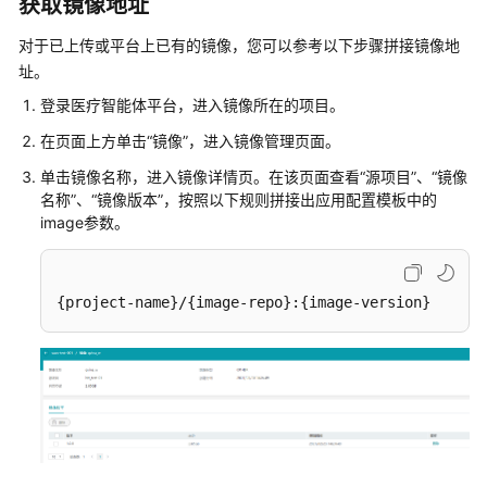
获取镜像地址
-
name:
'input-dir'
# 参
并
type:
DIRECTORY
# 参数
对于已上传或平台上已有的镜像，您可以参考以下步骤拼接镜像地
使
pattern:
'*.fastq'
# 提示
址。
用
# 对于
命
登录医疗智能体平台，进入镜像所在的项目。
required:
true
# 参数
令
concurrent:
vars_iter
# 是
在页面上方单击
“镜像”
，进入镜像管理页面。
行
description:
''
# 参数
工
单击镜像名称，进入镜像详情页。在该页面查看
“源项目”
、
“镜像
具
values:
# 参
名称”
、
“镜像版本”
，按照以下规则拼接出应用配置模板中的
eihealth-
-
'gwj-test-01:/test'
image参数。
toolkit
-
name:
'input-enum'
# 参
type:
ENUM
# 参数
系
pattern:
''
# 提示
{project-name}/{image-repo}:{image-version}    
#源
统
# 对于
设
required:
true
# 参数
置
description:
''
# 参数
命
enum:
# ty
令
-
test
-
test2
项
values:
# 参
目