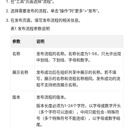
在“工具”页面选择“流程”。
公
告
选择需要发布的流程，单击
“操作”
列
“更多”
>
“发布”
。
在发布页面，填写发布流程的相关信息。
产
品
表1
发布流程参数说明
介
绍
参数
说明
名称
发布流程的名称。名称长度为1-56，只允许出现
快
中划线、下划线、字母和数字。
速
入
展示名称
发布成功后在组织共享中展示的名称。若不填
门
写，展示的名称和流程名称相同。发布成功的流
程不支持修改展示名称。
用
户
版本
发布流程的版本。
指
南
版本长度必须为1-24个字符，以字母或数字开头
（多个字符可以连续），中间只能包含-.特殊符
用
号（多个特殊符号不能连续），以字母或数字结
户
尾。