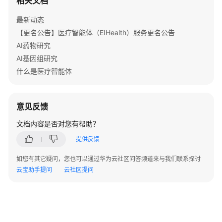
相关文档
用
户
最新动态
管
【更名公告】医疗智能体（EIHealth）服务更名公告
理
AI药物研究
配
AI基因组研究
额
什么是医疗智能体
管
理
意见反馈
系
文档内容是否对您有帮助？
统
设
提供反馈
置
如您有其它疑问，您也可以通过华为云社区问答频道来与我们联系探讨
项
云宝助手提问
云社区提问
目
管
理