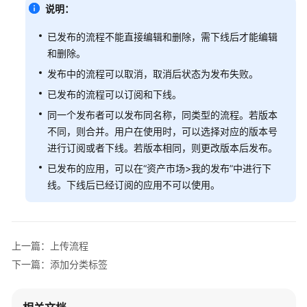
使
说明：
用
医
已发布的流程不能直接编辑和删除，需下线后才能编辑
疗
和删除。
智
发布中的流程可以取消，取消后状态为发布失败。
能
已发布的流程可以订阅和下线。
体
服
同一个发布者可以发布同名称，同类型的流程。若版本
务
不同，则合并。用户在使用时，可以选择对应的版本号
进行订阅或者下线。若版本相同，则更改版本后发布。
关
已发布的应用，可以在“资产市场>我的发布”中进行下
键
线。下线后已经订阅的应用不可以使用。
概
念
准
上一篇：上传流程
备
工
下一篇：添加分类标签
作