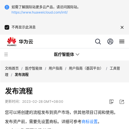
如需了解国际站更多云产品，请访问国际站。
https://www.huaweicloud.com/intl/
不再显示此消息
医疗智能体
文档首页
/
医疗智能体
/
用户指南
/
用户指南（基因平台）
/
工具管
理
/
发布流程
最
发布流程
新
动
更新时间：
2023-02-28 GMT+08:00
态
您可以将创建的流程发布到资产市场，供其他项目订阅和使用。
服
发布资产前，需要先设置商标。详细可参考
商标设置
。
务