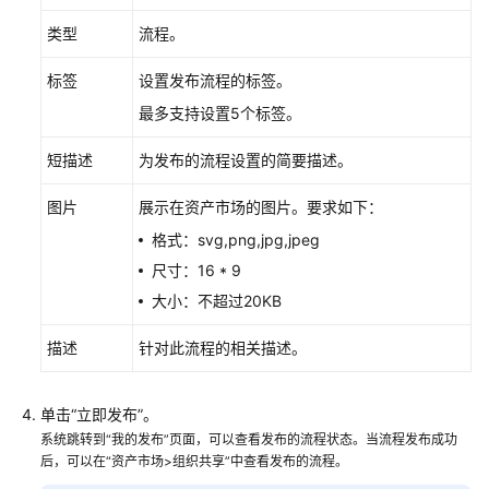
指
类型
流程。
南
（盘
标签
设置发布流程的标签。
古
辅
最多支持设置5个标签。
助
制
短描述
为发布的流程设置的简要描述。
药）
图片
展示在资产市场的图片。要求如下：
用
格式：svg,png,jpg,jpeg
户
尺寸：16 * 9
指
南
大小：不超过20KB
（基
描述
针对此流程的相关描述。
因
平
台）
单击“立即发布”。
系统跳转到“我的发布”页面，可以查看发布的流程状态。当流程发布成功
欢
后，可以在“资产市场>组织共享”中查看发布的流程。
迎